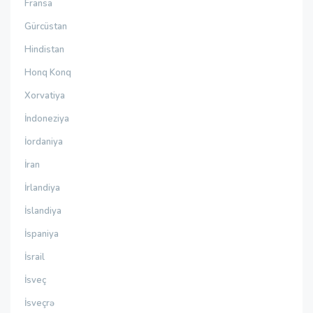
Fransa
Gürcüstan
Hindistan
Honq Konq
Xorvatiya
İndoneziya
İordaniya
İran
İrlandiya
İslandiya
İspaniya
İsrail
İsveç
İsveçrə