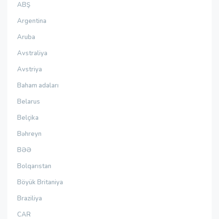
ABŞ
Argentina
Aruba
Avstraliya
Avstriya
Baham adaları
Belarus
Belçika
Bəhreyn
BƏƏ
Bolqarıstan
Böyük Britaniya
Braziliya
CAR