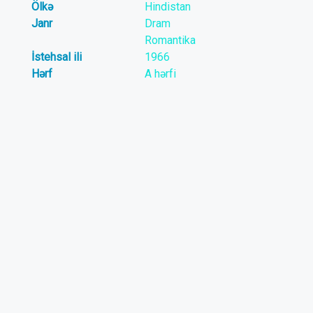
Ölkə
Hindistan
Janr
Dram
Romantika
İstehsal ili
1966
Hərf
A hərfi