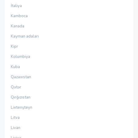
İtaliya
Kamboca
Kanada
Kayman adaları
Kipr
Kolumbiya
Kuba
Qazaxıstan
Qətər
Qırğızıstan
Lixtenşteyn
Litva
Livan
Liviya