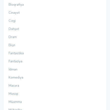
Bioqrafiya
Cinayət
Cizgi
Dəhşət
Dram
Ekşn
Fantastika
Fantaziya
İdman
Komediya
Macəra
Musiqi
Müəmma
Müharibə