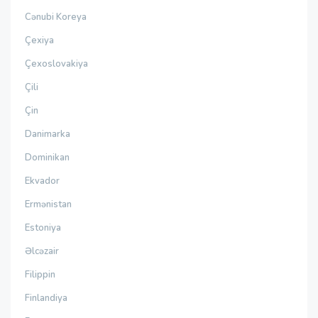
Cənubi Koreya
Çexiya
Çexoslovakiya
Çili
Çin
Danimarka
Dominikan
Ekvador
Ermənistan
Estoniya
Əlcəzair
Filippin
Finlandiya