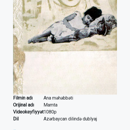
Filmin adı
Ana məhəbbəti
Orijinal adı
Mamta
Videokeyfiyyət
1080p
Dil
Azərbaycan dilində dublyaj