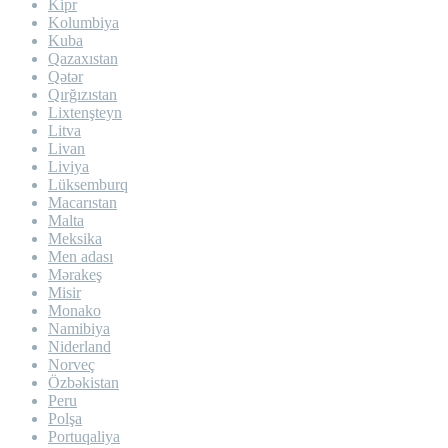
Kipr
Kolumbiya
Kuba
Qazaxıstan
Qətər
Qırğızıstan
Lixtenşteyn
Litva
Livan
Liviya
Lüksemburq
Macarıstan
Malta
Meksika
Men adası
Mərakeş
Misir
Monako
Namibiya
Niderland
Norveç
Özbəkistan
Peru
Polşa
Portuqaliya