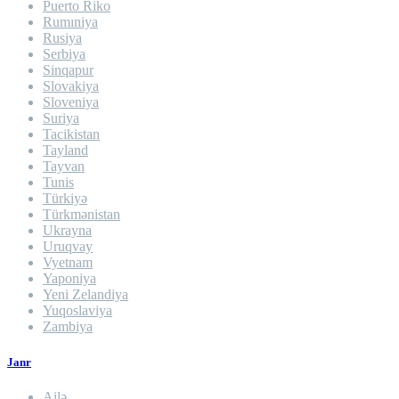
Puerto Riko
Rumıniya
Rusiya
Serbiya
Sinqapur
Slovakiya
Sloveniya
Suriya
Tacikistan
Tayland
Tayvan
Tunis
Türkiyə
Türkmənistan
Ukrayna
Uruqvay
Vyetnam
Yaponiya
Yeni Zelandiya
Yuqoslaviya
Zambiya
Janr
Ailə