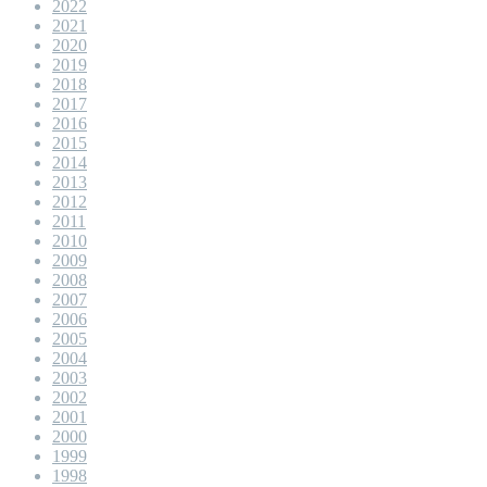
2022
2021
2020
2019
2018
2017
2016
2015
2014
2013
2012
2011
2010
2009
2008
2007
2006
2005
2004
2003
2002
2001
2000
1999
1998