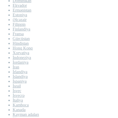
Dominikan
Ekvador
Ermənistan
Estoniya
Əlcəzair
Filippin
Finlandiya
Fransa
Gürcüstan
Hindistan
Honq Konq
Xorvatiya
İndoneziya
İordaniya
İran
İrlandiya
İslandiya
İspaniya
İsrail
İsveç
İsveçrə
İtaliya
Kamboca
Kanada
Kayman adaları