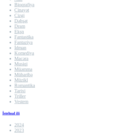
Bioqrafiya
Cinayət
Cizgi
Dəhşət
Dram
Ekşn
Fantastika
Fantaziya
İdman
Komediya
Macəra
Musiqi
Müəmma
Müharibə
Müzikl
Romantika
Tarixi
Triller
Vestern
İstehsal ili
2024
2023