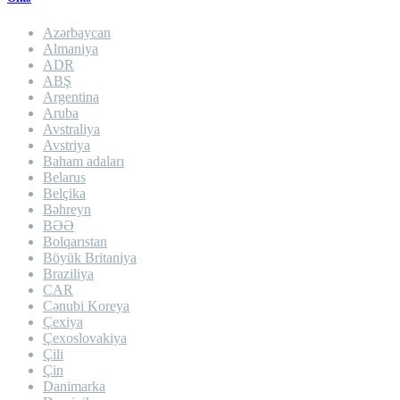
Azərbaycan
Almaniya
ADR
ABŞ
Argentina
Aruba
Avstraliya
Avstriya
Baham adaları
Belarus
Belçika
Bəhreyn
BƏƏ
Bolqarıstan
Böyük Britaniya
Braziliya
CAR
Cənubi Koreya
Çexiya
Çexoslovakiya
Çili
Çin
Danimarka