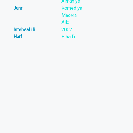
Almaniya
Janr
Komediya
Macəra
Ailə
İstehsal ili
2002
Hərf
B hərfi