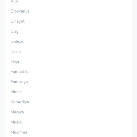
Ailə
Bioqrafiya
Cinayət
Cizgi
Dəhşət
Dram
Ekşn
Fantastika
Fantaziya
İdman
Komediya
Macəra
Musiqi
Müəmma