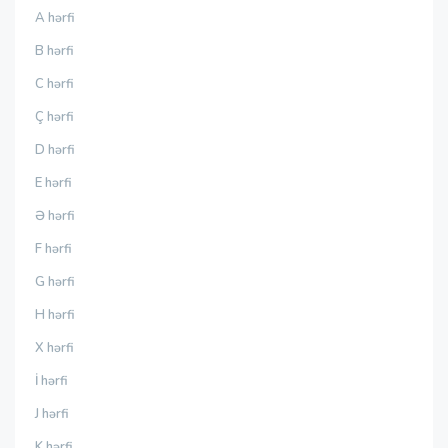
A hərfi
B hərfi
C hərfi
Ç hərfi
D hərfi
E hərfi
Ə hərfi
F hərfi
G hərfi
H hərfi
X hərfi
İ hərfi
J hərfi
K hərfi