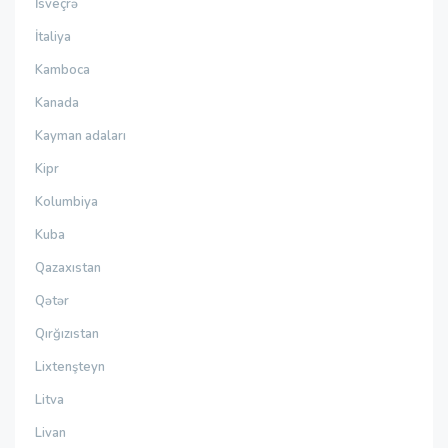
İsveçrə
İtaliya
Kamboca
Kanada
Kayman adaları
Kipr
Kolumbiya
Kuba
Qazaxıstan
Qətər
Qırğızıstan
Lixtenşteyn
Litva
Livan