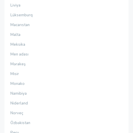
Liviya
Lüksemburq
Macarıstan
Malta
Meksika
Men adası
Mərakeş
Misir
Monako
Namibiya
Niderland
Norveç
Özbəkistan
Peru