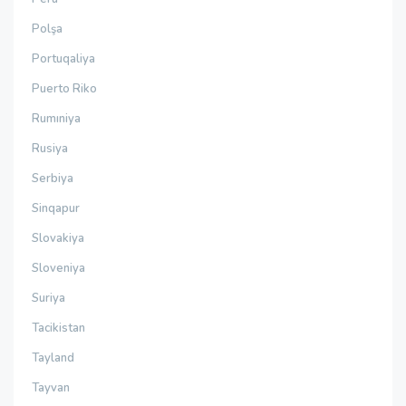
Polşa
Portuqaliya
Puerto Riko
Rumıniya
Rusiya
Serbiya
Sinqapur
Slovakiya
Sloveniya
Suriya
Tacikistan
Tayland
Tayvan