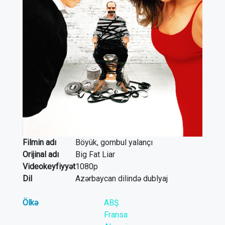
Filmin adı
Böyük, gombul yalançı
Orijinal adı
Big Fat Liar
Videokeyfiyyət
1080p
Dil
Azərbaycan dilində dublyaj
Ölkə
ABŞ
Fransa