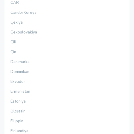
CAR
Cənubi Koreya
Çexiya
Çexoslovakiya
Çili
Çin
Danimarka
Dominikan
Ekvador
Ermənistan
Estoniya
Əlcəzair
Filippin
Finlandiya