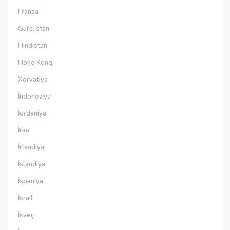
Fransa
Gürcüstan
Hindistan
Honq Konq
Xorvatiya
İndoneziya
İordaniya
İran
İrlandiya
İslandiya
İspaniya
İsrail
İsveç