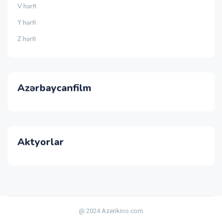
V hərfi
Y hərfi
Z hərfi
Azərbaycanfilm
Aktyorlar
@ 2024 Azerikino.com