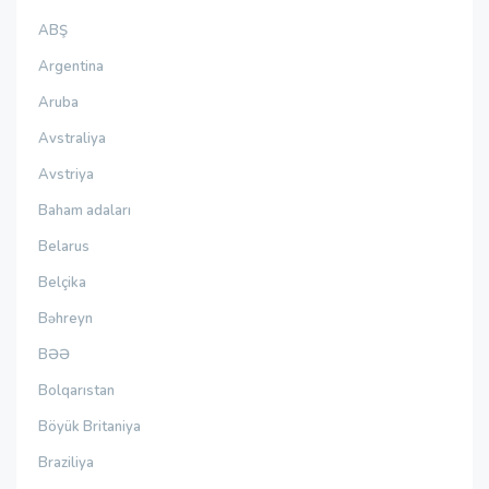
ABŞ
Argentina
Aruba
Avstraliya
Avstriya
Baham adaları
Belarus
Belçika
Bəhreyn
BƏƏ
Bolqarıstan
Böyük Britaniya
Braziliya