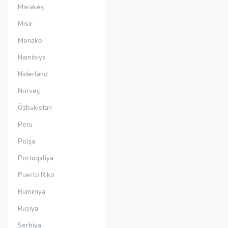
Mərakeş
Misir
Monako
Namibiya
Niderland
Norveç
Özbəkistan
Peru
Polşa
Portuqaliya
Puerto Riko
Rumıniya
Rusiya
Serbiya