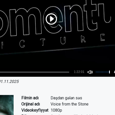
1.11.2025
Filmin adı
Daşdan gələn səs
Orijinal adı
Voice from the Stone
Videokeyfiyyət
1080p