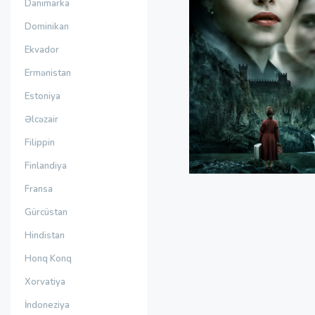
Danimarka
Dominikan
Ekvador
Ermənistan
Estoniya
Əlcəzair
Filippin
Finlandiya
Fransa
Gürcüstan
Hindistan
Honq Konq
Xorvatiya
İndoneziya