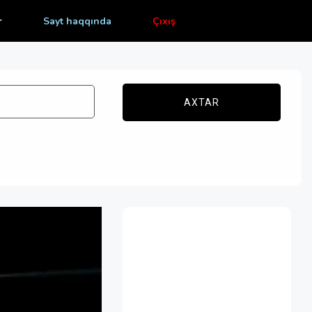
r
Sayt haqqında
Çıxış
AXTAR