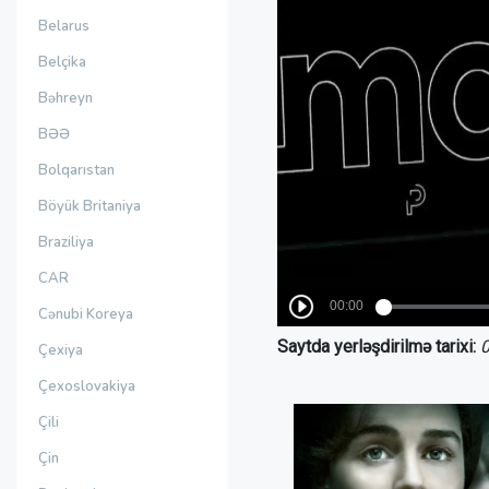
Belarus
Belçika
Bəhreyn
BƏƏ
Bolqarıstan
Böyük Britaniya
Braziliya
CAR
Cənubi Koreya
Saytda yerləşdirilmə tarixi:
0
Çexiya
Çexoslovakiya
Çili
Çin