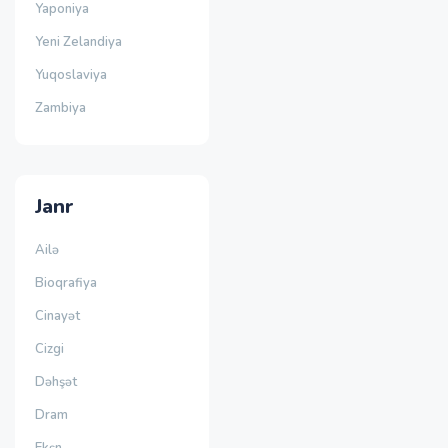
Yaponiya
Yeni Zelandiya
Yuqoslaviya
Zambiya
Janr
Ailə
Bioqrafiya
Cinayət
Cizgi
Dəhşət
Dram