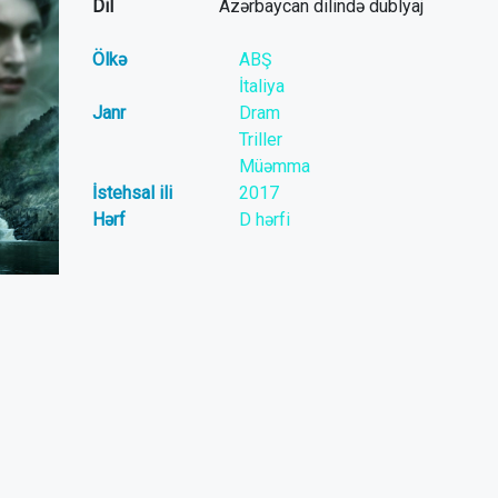
Dil
Azərbaycan dilində dublyaj
Ölkə
ABŞ
İtaliya
Janr
Dram
Triller
Müəmma
İstehsal ili
2017
Hərf
D hərfi