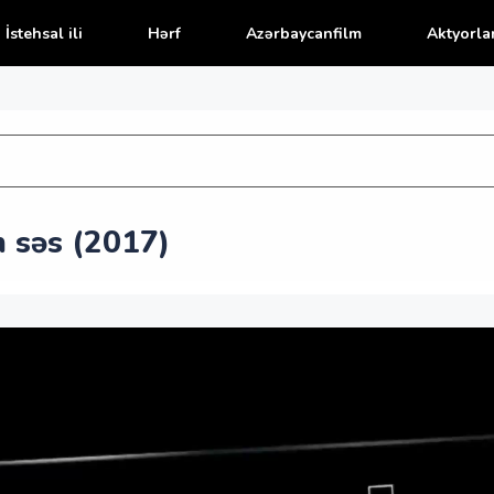
İstehsal ili
Hərf
Azərbaycanfilm
Aktyorla
 səs (2017)