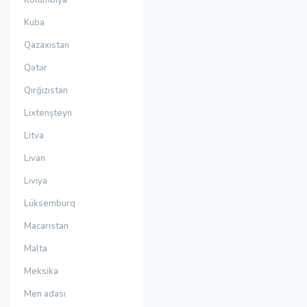
Kolumbiya
Kuba
Qazaxıstan
Qətər
Qırğızıstan
Lixtenşteyn
Litva
Livan
Liviya
Lüksemburq
Macarıstan
Malta
Meksika
Men adası