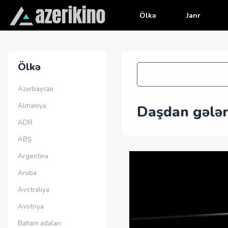
Ölkə
Janr
Ölkə
Azərbaycan
Almaniya
Daşdan gələn
ADR
ABŞ
Argentina
Aruba
Avstraliya
Avstriya
Baham adaları