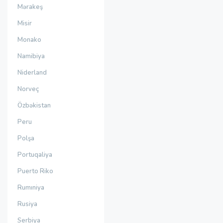
Mərakeş
Misir
Monako
Namibiya
Niderland
Norveç
Özbəkistan
Peru
Polşa
Portuqaliya
Puerto Riko
Rumıniya
Rusiya
Serbiya