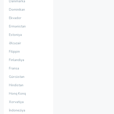
Danimarka
Dominikan
Ekvador
Ermənistan
Estoniya
Əlcəzair
Filippin
Finlandiya
Fransa
Gürcüstan
Hindistan
Honq Konq
Xorvatiya
İndoneziya