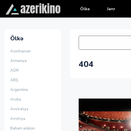
Ölkə
Janr
Ölkə
Azərbaycan
Almaniya
404
ADR
ABŞ
Argentina
Aruba
Avstraliya
Avstriya
Baham adaları