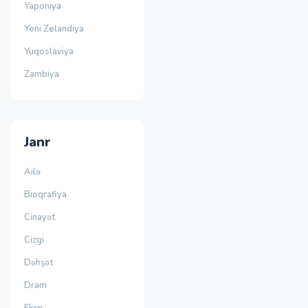
Yaponiya
Yeni Zelandiya
Yuqoslaviya
Zambiya
Janr
Ailə
Bioqrafiya
Cinayət
Cizgi
Dəhşət
Dram