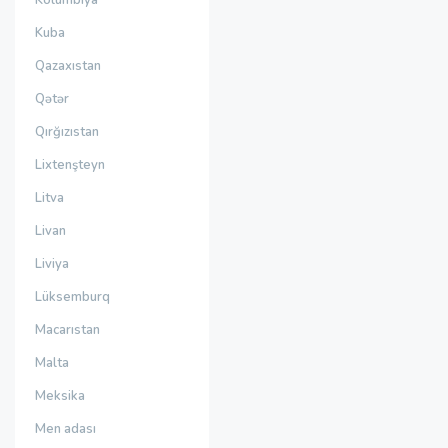
Kolumbiya
Kuba
Qazaxıstan
Qətər
Qırğızıstan
Lixtenşteyn
Litva
Livan
Liviya
Lüksemburq
Macarıstan
Malta
Meksika
Men adası