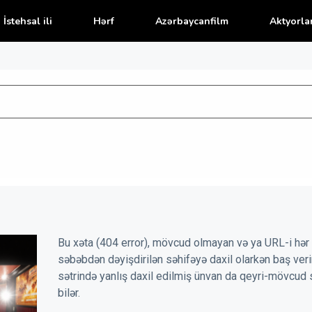
İstehsal ili
Hərf
Azərbaycanfilm
Aktyorla
Bu xəta (404 error), mövcud olmayan və ya URL-i hər 
səbəbdən dəyişdirilən səhifəyə daxil olarkən baş veri
sətrində yanlış daxil edilmiş ünvan da qeyri-mövcud 
bilər.