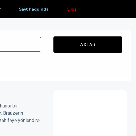
r
Sayt haqqında
Çıxış
AXTAR
hansı bir
r. Brauzerin
səhifəyə yönləndirə