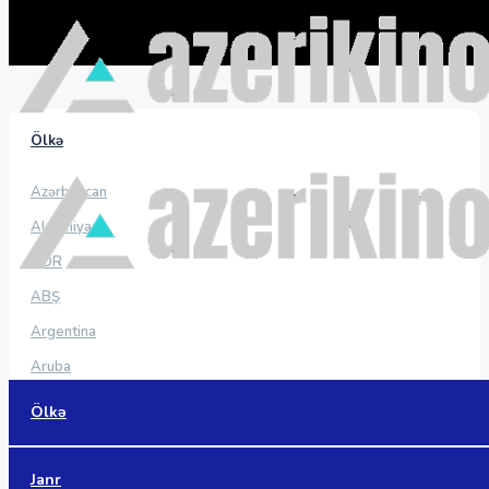
Ölkə
Azərbaycan
Almaniya
ADR
ABŞ
Argentina
Aruba
Avstraliya
Ölkə
Avstriya
Baham adaları
Janr