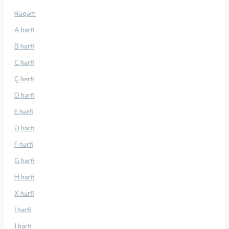
Rəqəm
A hərfi
B hərfi
C hərfi
Ç hərfi
D hərfi
E hərfi
Ə hərfi
F hərfi
G hərfi
H hərfi
X hərfi
İ hərfi
J hərfi