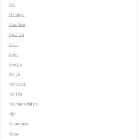
İran
İrlandiya
İslandiya
İspaniya
İsrail
İsveç
İsveçrə
İtaliya
Kamboca
Kanada
Kayman adaları
Kipr
Kolumbiya
Kuba