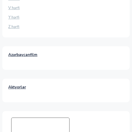
V hərfi
Y hərfi
Z hərfi
Azərbaycanfilm
Aktyorlar