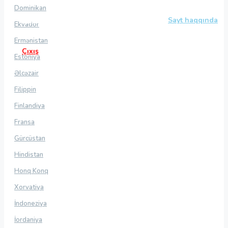
Dominikan
Azərbaycanfilm
Aktyorlar
Sayt haqqında
Ekvador
Ermənistan
Çıxış
Estoniya
Əlcəzair
Filippin
Finlandiya
Fransa
Gürcüstan
Hindistan
Honq Konq
Xorvatiya
İndoneziya
İordaniya