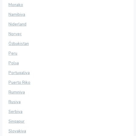
Monako
Namibiya
Niderland
Norveç
Özbəkistan
Peru
Polşa
Portuqaliya
Puerto Riko
Rumıniya
Rusiya
Serbiya
Sinqapur
Slovakiya