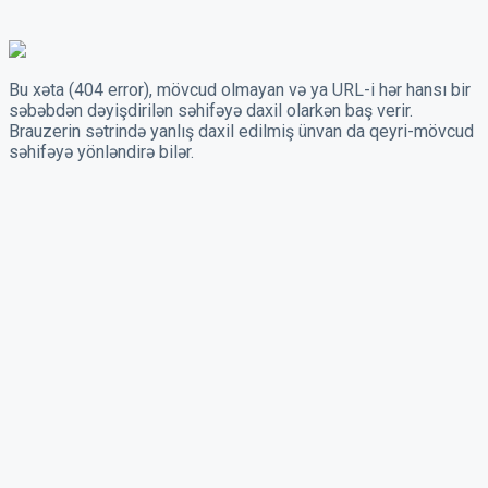
Bu xəta (404 error), mövcud olmayan və ya URL-i hər hansı bir
səbəbdən dəyişdirilən səhifəyə daxil olarkən baş verir.
Brauzerin sətrində yanlış daxil edilmiş ünvan da qeyri-mövcud
səhifəyə yönləndirə bilər.