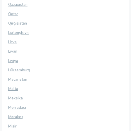
Qazaxıstan
Qətər
Qırğızıstan
Lixtenşteyn
Litva
Livan
Liviya
Lüksemburq
Macarıstan
Malta
Meksika
Men adası
Mərakeş
Misir