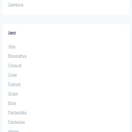
Zambiya
Janr
Ailə
Bioqrafiya
Cinayət
Cizgi
Dəhşət
Dram
Ekşn
Fantastika
Fantaziya
İdman