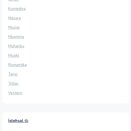
Komediya
Macəra
Musiqi
Müəmma
Müharibə
Müzikl
Romantika
Tarixi
Triller
Vestern
İstehsal ili