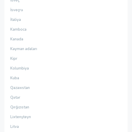
İsveç
İsveçrə
İtaliya
Kamboca
Kanada
Kayman adaları
Kipr
Kolumbiya
Kuba
Qazaxıstan
Qətər
Qırğızıstan
Lixtenşteyn
Litva