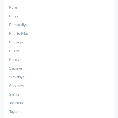
Peru
Polşa
Portuqaliya
Puerto Riko
Rumıniya
Rusiya
Serbiya
Sinqapur
Slovakiya
Sloveniya
Suriya
Tacikistan
Tayland