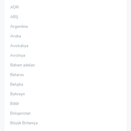
ADR
ABŞ
Argentina
Aruba
Avstraliya
Avstriya
Baham adaları
Belarus
Belçika
Bəhreyn
BƏƏ
Bolqarıstan
Böyük Britaniya