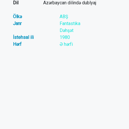
Dil
Azərbaycan dilində dublyaj
Ölkə
ABŞ
Janr
Fantastika
Dəhşət
İstehsal ili
1980
Hərf
Ə hərfi