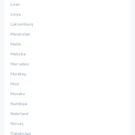
Livan
Liviya
Lüksemburq
Macarıstan
Malta
Meksika
Men adası
Mərakeş
Misir
Monako
Namibiya
Niderland
Norveç
Özbəkistan