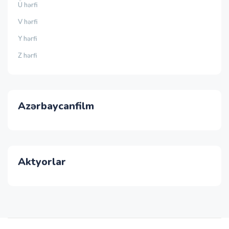
Ü hərfi
V hərfi
Y hərfi
Z hərfi
Azərbaycanfilm
Aktyorlar