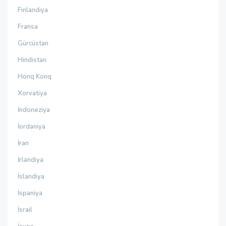
Finlandiya
Fransa
Gürcüstan
Hindistan
Honq Konq
Xorvatiya
İndoneziya
İordaniya
İran
İrlandiya
İslandiya
İspaniya
İsrail