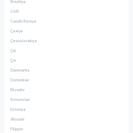
Braziliya
CAR
Cənubi Koreya
Çexiya
Çexoslovakiya
Çili
Çin
Danimarka
Dominikan
Ekvador
Ermənistan
Estoniya
Əlcəzair
Filippin