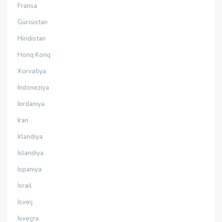
Fransa
Gürcüstan
Hindistan
Honq Konq
Xorvatiya
İndoneziya
İordaniya
İran
İrlandiya
İslandiya
İspaniya
İsrail
İsveç
İsveçrə