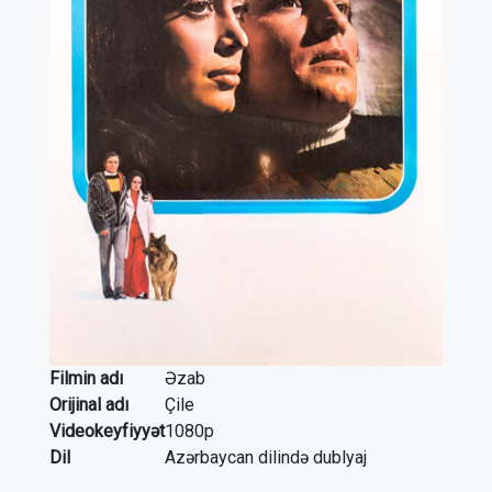
Filmin adı
Əzab
Orijinal adı
Çile
Videokeyfiyyət
1080p
Dil
Azərbaycan dilində dublyaj