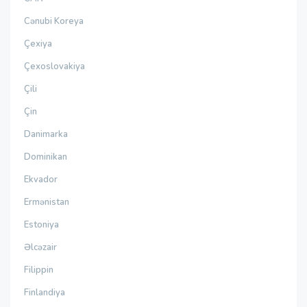
Cənubi Koreya
Çexiya
Çexoslovakiya
Çili
Çin
Danimarka
Dominikan
Ekvador
Ermənistan
Estoniya
Əlcəzair
Filippin
Finlandiya