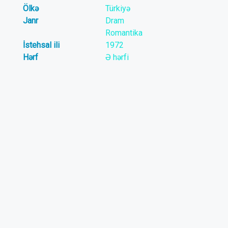
Ölkə
Türkiyə
Janr
Dram
Romantika
İstehsal ili
1972
Hərf
Ə hərfi