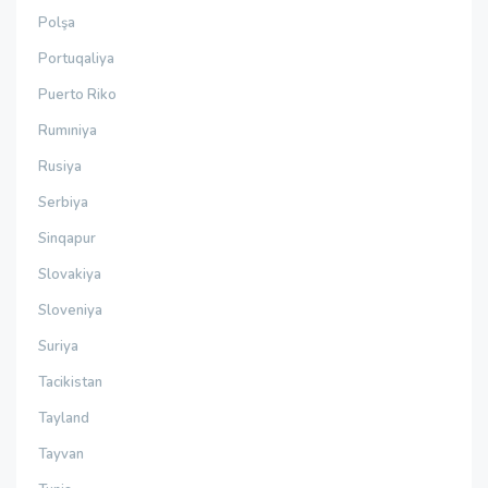
Polşa
Portuqaliya
Puerto Riko
Rumıniya
Rusiya
Serbiya
Sinqapur
Slovakiya
Sloveniya
Suriya
Tacikistan
Tayland
Tayvan