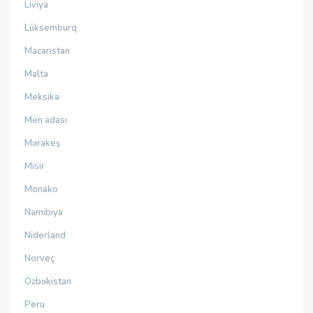
Liviya
Lüksemburq
Macarıstan
Malta
Meksika
Men adası
Mərakeş
Misir
Monako
Namibiya
Niderland
Norveç
Özbəkistan
Peru