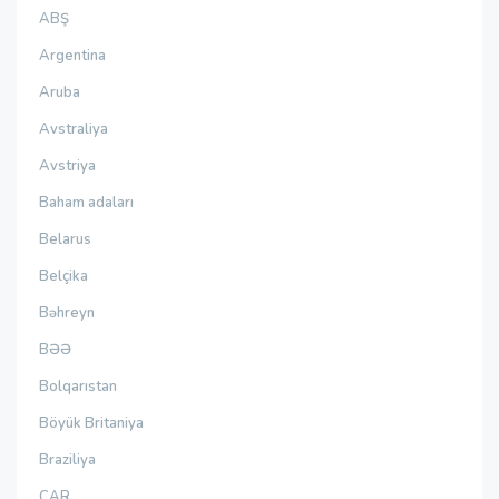
ABŞ
Argentina
Aruba
Avstraliya
Avstriya
Baham adaları
Belarus
Belçika
Bəhreyn
BƏƏ
Bolqarıstan
Böyük Britaniya
Braziliya
CAR