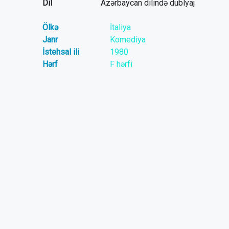
Dil
Azərbaycan dilində dublyaj
Ölkə
İtaliya
Janr
Komediya
İstehsal ili
1980
Hərf
F hərfi