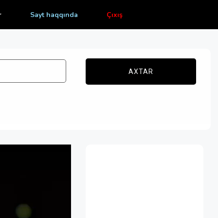
r
Sayt haqqında
Çıxış
AXTAR