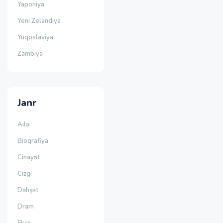
Yaponiya
Yeni Zelandiya
Yuqoslaviya
Zambiya
Janr
Ailə
Bioqrafiya
Cinayət
Cizgi
Dəhşət
Dram