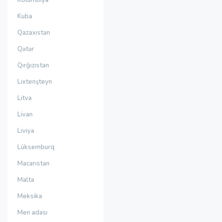
Kolumbiya
Kuba
Qazaxıstan
Qətər
Qırğızıstan
Lixtenşteyn
Litva
Livan
Liviya
Lüksemburq
Macarıstan
Malta
Meksika
Men adası