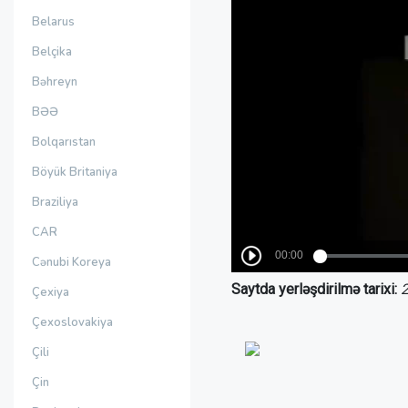
Belarus
Belçika
Bəhreyn
BƏƏ
Bolqarıstan
Böyük Britaniya
Braziliya
CAR
Cənubi Koreya
Saytda yerləşdirilmə tarixi:
2
Çexiya
Çexoslovakiya
Çili
Çin