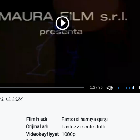
3.12.2024
Filmin adı
Fantotsi hamıya qarşı
Orijinal adı
Fantozzi contro tutti
Videokeyfiyyət
1080p