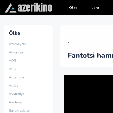
Ölkə
Janr
Ölkə
Azərbaycan
Almaniya
Fantotsi hamı
ADR
ABŞ
Argentina
Aruba
Avstraliya
Avstriya
Baham adaları