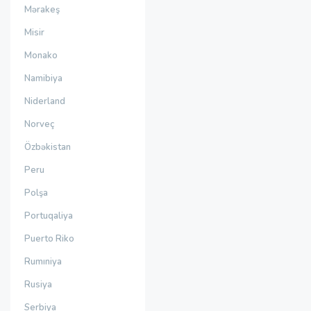
Mərakeş
Misir
Monako
Namibiya
Niderland
Norveç
Özbəkistan
Peru
Polşa
Portuqaliya
Puerto Riko
Rumıniya
Rusiya
Serbiya