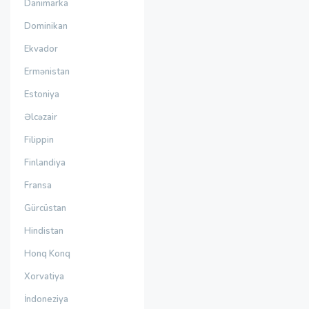
Danimarka
Dominikan
Ekvador
Ermənistan
Estoniya
Əlcəzair
Filippin
Finlandiya
Fransa
Gürcüstan
Hindistan
Honq Konq
Xorvatiya
İndoneziya