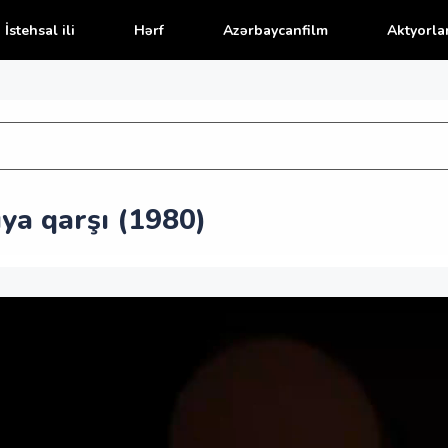
İstehsal ili
Hərf
Azərbaycanfilm
Aktyorla
ya qarşı (1980)