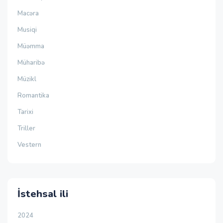
Macəra
Musiqi
Müəmma
Müharibə
Müzikl
Romantika
Tarixi
Triller
Vestern
İstehsal ili
2024