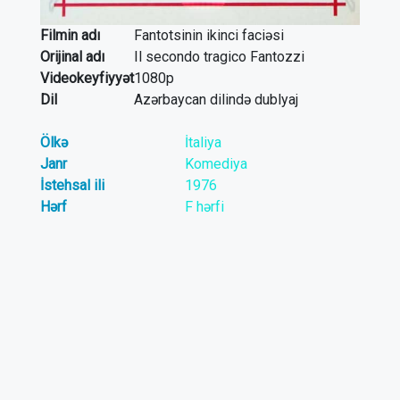
Filmin adı
Fantotsinin ikinci faciəsi
Orijinal adı
Il secondo tragico Fantozzi
Videokeyfiyyət
1080p
Dil
Azərbaycan dilində dublyaj
Ölkə
İtaliya
Janr
Komediya
İstehsal ili
1976
Hərf
F hərfi