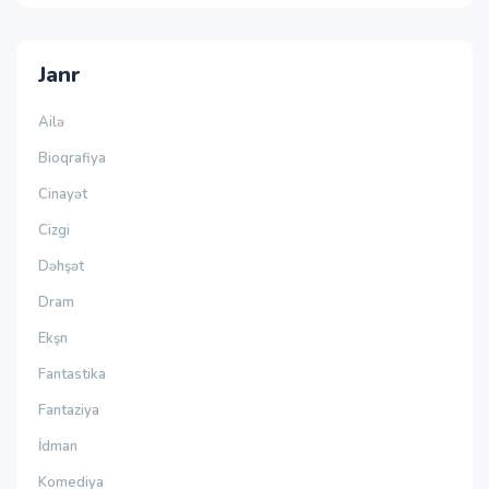
Janr
Ailə
Bioqrafiya
Cinayət
Cizgi
Dəhşət
Dram
Ekşn
Fantastika
Fantaziya
İdman
Komediya