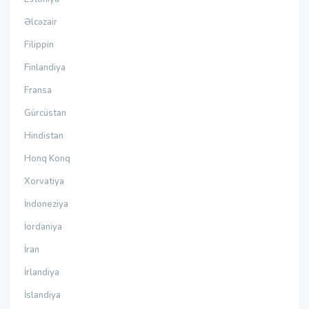
Əlcəzair
Filippin
Finlandiya
Fransa
Gürcüstan
Hindistan
Honq Konq
Xorvatiya
İndoneziya
İordaniya
İran
İrlandiya
İslandiya