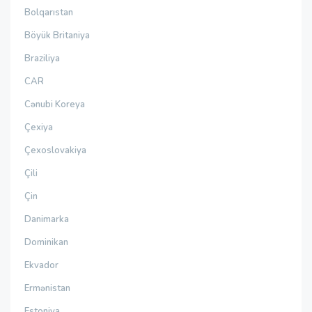
Bolqarıstan
Böyük Britaniya
Braziliya
CAR
Cənubi Koreya
Çexiya
Çexoslovakiya
Çili
Çin
Danimarka
Dominikan
Ekvador
Ermənistan
Estoniya