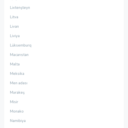
Lixtenşteyn
Litva
Livan
Liviya
Lüksemburq
Macarıstan
Malta
Meksika
Men adası
Mərakeş
Misir
Monako
Namibiya