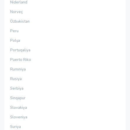
Niderland
Norveç
Özbəkistan
Peru
Polşa
Portuqaliya
Puerto Riko
Rumıniya
Rusiya
Serbiya
Sinqapur
Slovakiya
Sloveniya
Suriya