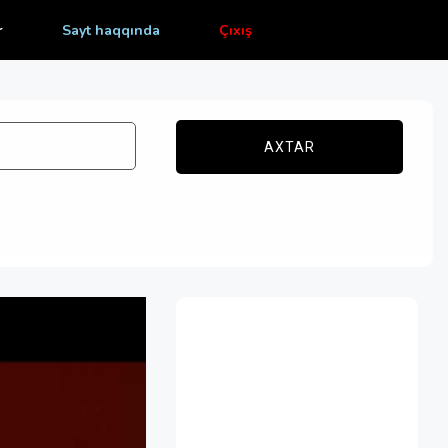
r
Sayt haqqında
Çıxış
AXTAR