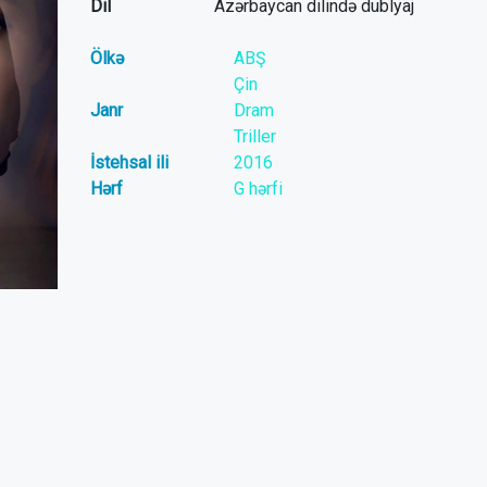
Dil
Azərbaycan dilində dublyaj
Ölkə
ABŞ
Çin
Janr
Dram
Triller
İstehsal ili
2016
Hərf
G hərfi