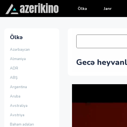
Ölkə
Janr
Ölkə
Azərbaycan
Almaniya
Gecə heyvanl
ADR
ABŞ
Argentina
Aruba
Avstraliya
Avstriya
Baham adaları