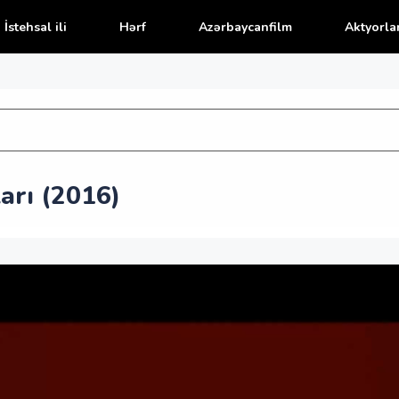
İstehsal ili
Hərf
Azərbaycanfilm
Aktyorla
arı (2016)