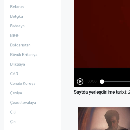
Belarus
Belçika
Bəhreyn
BƏƏ
Bolqarıstan
Böyük Britaniya
Braziliya
CAR
Cənubi Koreya
Saytda yerləşdirilmə tarixi:
2
Çexiya
Çexoslovakiya
Çili
Çin