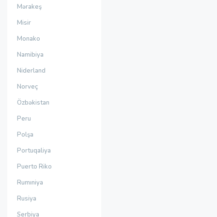
Mərakeş
Misir
Monako
Namibiya
Niderland
Norveç
Özbəkistan
Peru
Polşa
Portuqaliya
Puerto Riko
Rumıniya
Rusiya
Serbiya