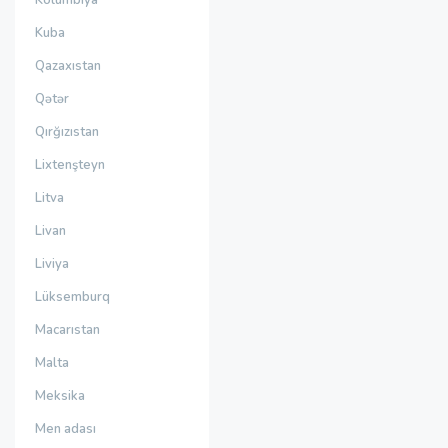
Kolumbiya
Kuba
Qazaxıstan
Qətər
Qırğızıstan
Lixtenşteyn
Litva
Livan
Liviya
Lüksemburq
Macarıstan
Malta
Meksika
Men adası