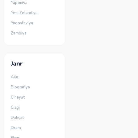
Yaponiya
Yeni Zelandiya
Yuqoslaviya
Zambiya
Janr
Ailə
Bioqrafiya
Cinayət
Cizgi
Dəhşət
Dram