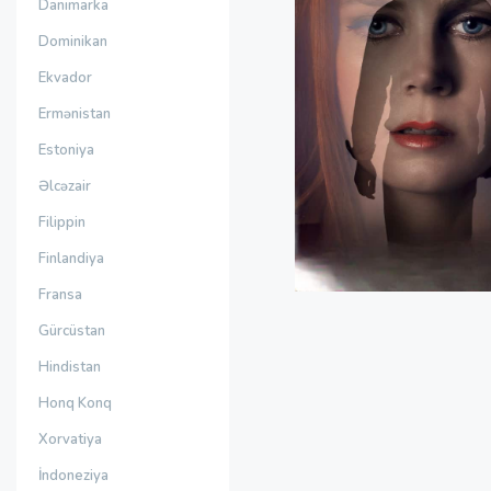
Danimarka
Dominikan
Ekvador
Ermənistan
Estoniya
Əlcəzair
Filippin
Finlandiya
Fransa
Gürcüstan
Hindistan
Honq Konq
Xorvatiya
İndoneziya