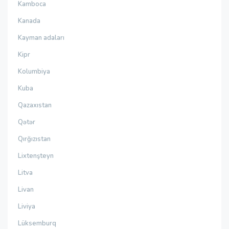
Kamboca
Kanada
Kayman adaları
Kipr
Kolumbiya
Kuba
Qazaxıstan
Qətər
Qırğızıstan
Lixtenşteyn
Litva
Livan
Liviya
Lüksemburq