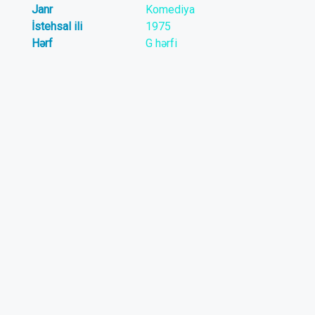
Janr
Komediya
İstehsal ili
1975
Hərf
G hərfi