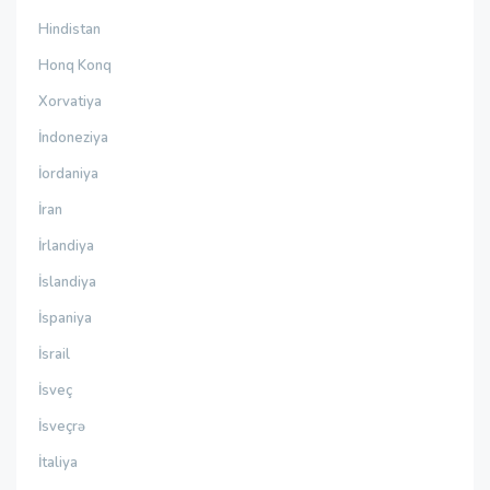
Hindistan
Honq Konq
Xorvatiya
İndoneziya
İordaniya
İran
İrlandiya
İslandiya
İspaniya
İsrail
İsveç
İsveçrə
İtaliya