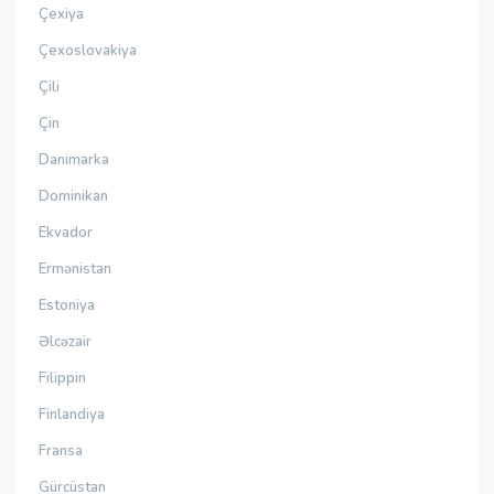
Çexiya
Çexoslovakiya
Çili
Çin
Danimarka
Dominikan
Ekvador
Ermənistan
Estoniya
Əlcəzair
Filippin
Finlandiya
Fransa
Gürcüstan