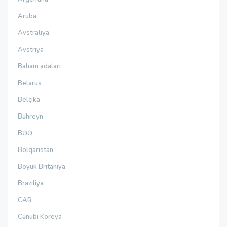
Aruba
Avstraliya
Avstriya
Baham adaları
Belarus
Belçika
Bəhreyn
BƏƏ
Bolqarıstan
Böyük Britaniya
Braziliya
CAR
Cənubi Koreya