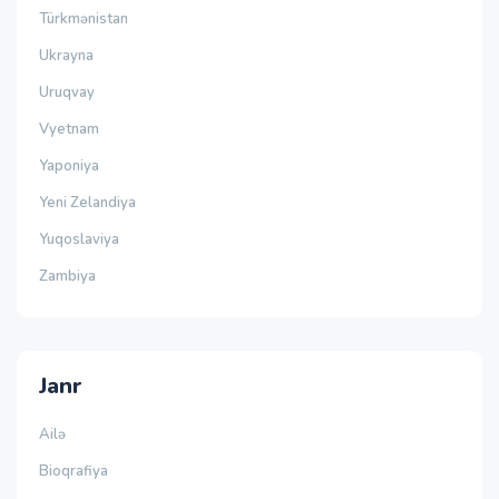
Türkmənistan
Ukrayna
Uruqvay
Vyetnam
Yaponiya
Yeni Zelandiya
Yuqoslaviya
Zambiya
Janr
Ailə
Bioqrafiya