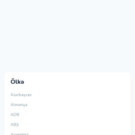
Ölkə
Azərbaycan
Almaniya
ADR
ABŞ
Argentina