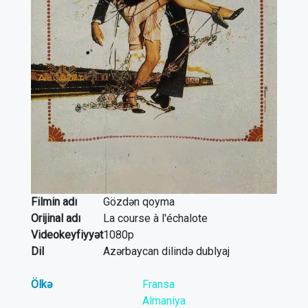
Filmin adı
Gözdən qoyma
Orijinal adı
La course à l'échalote
Videokeyfiyyət
1080p
Dil
Azərbaycan dilində dublyaj
Ölkə
Fransa
Almaniya