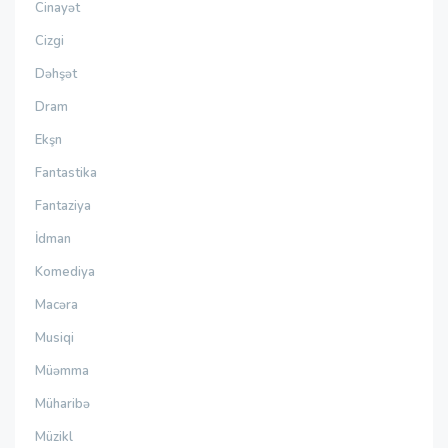
Cinayət
Cizgi
Dəhşət
Dram
Ekşn
Fantastika
Fantaziya
İdman
Komediya
Macəra
Musiqi
Müəmma
Müharibə
Müzikl