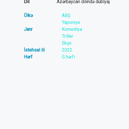
Dil
Azərbaycan dilində dublyaj
Ölkə
ABŞ
Yaponiya
Janr
Komediya
Triller
Ekşn
İstehsal ili
2022
Hərf
G hərfi