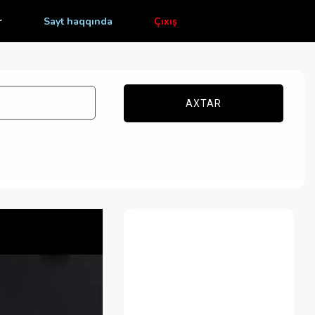
r
Sayt haqqında
Çıxış
AXTAR