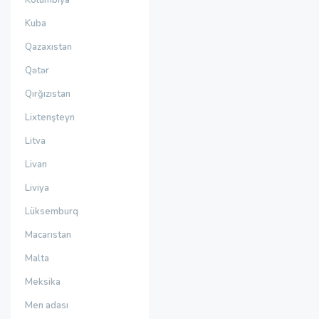
Kolumbiya
Kuba
Qazaxıstan
Qətər
Qırğızıstan
Lixtenşteyn
Litva
Livan
Liviya
Lüksemburq
Macarıstan
Malta
Meksika
Men adası