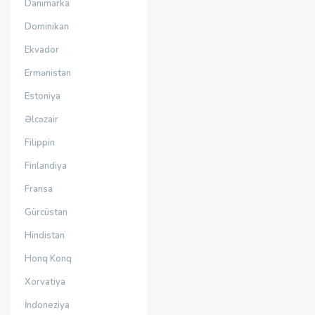
Danimarka
Dominikan
Ekvador
Ermənistan
Estoniya
Əlcəzair
Filippin
Finlandiya
Fransa
Gürcüstan
Hindistan
Honq Konq
Xorvatiya
İndoneziya