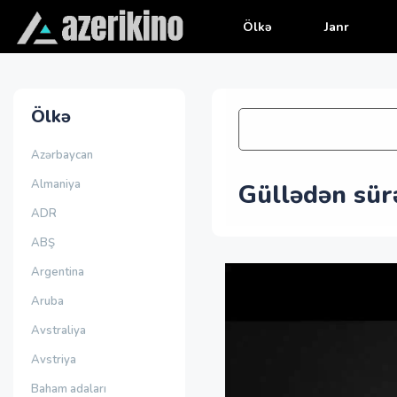
Ölkə
Janr
Ölkə
Azərbaycan
Almaniya
Güllədən sürə
ADR
ABŞ
Argentina
Aruba
Avstraliya
Avstriya
Baham adaları