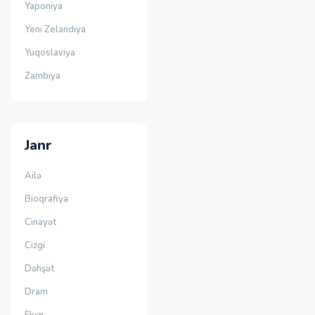
Yaponiya
Yeni Zelandiya
Yuqoslaviya
Zambiya
Janr
Ailə
Bioqrafiya
Cinayət
Cizgi
Dəhşət
Dram