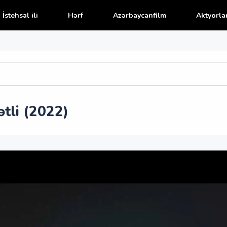
İstehsal ili
Hərf
Azərbaycanfilm
Aktyorla
tli (2022)