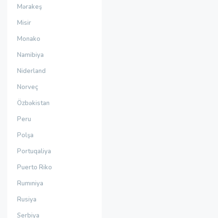
Mərakeş
Misir
Monako
Namibiya
Niderland
Norveç
Özbəkistan
Peru
Polşa
Portuqaliya
Puerto Riko
Rumıniya
Rusiya
Serbiya