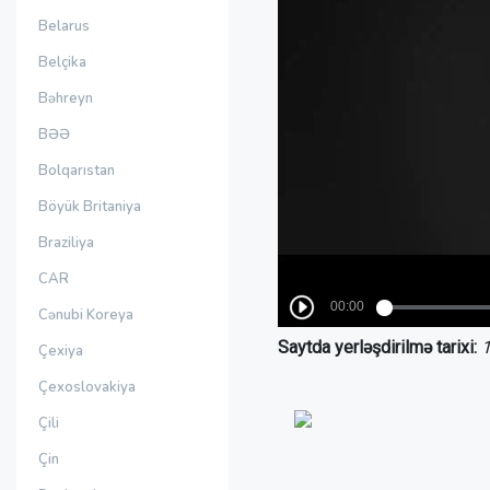
Belarus
Belçika
Bəhreyn
BƏƏ
Bolqarıstan
Böyük Britaniya
Braziliya
CAR
Cənubi Koreya
Saytda yerləşdirilmə tarixi:
1
Çexiya
Çexoslovakiya
Çili
Çin