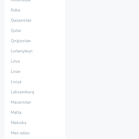
Kolumbiya
Kuba
Qazaxıstan
Qətər
Qırğızıstan
Lixtenşteyn
Litva
Livan
Liviya
Lüksemburq
Macarıstan
Malta
Meksika
Men adası