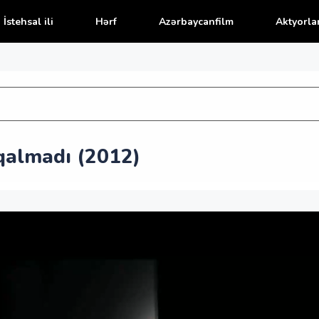
İstehsal ili
Hərf
Azərbaycanfilm
Aktyorla
qalmadı (2012)