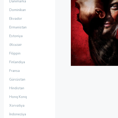
Danimarka
Dominikan
Ekvador
Ermənistan
Estoniya
Əlcəzair
Filippin
Finlandiya
Fransa
Gürcüstan
Hindistan
Honq Konq
Xorvatiya
İndoneziya