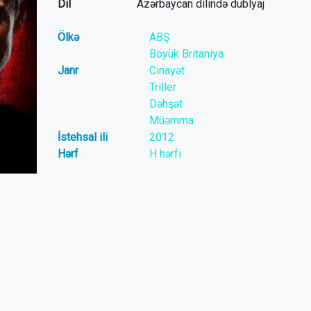
Dil
Azərbaycan dilində dublyaj
Ölkə
ABŞ
Böyük Britaniya
Janr
Cinayət
Triller
Dəhşət
Müəmma
İstehsal ili
2012
Hərf
H hərfi