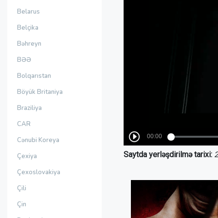
Belarus
Belçika
Bəhreyn
BƏƏ
Bolqarıstan
Böyük Britaniya
Braziliya
CAR
Cənubi Koreya
Saytda yerləşdirilmə tarixi:
2
Çexiya
Çexoslovakiya
Çili
Çin