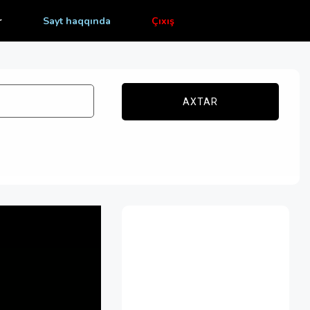
r
Sayt haqqında
Çıxış
AXTAR