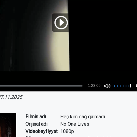
7.11.2025
Filmin adı
Heç kim sağ qalmadı
Orijinal adı
No One Lives
Videokeyfiyyət
1080p