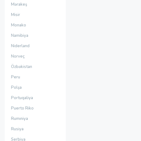
Mərakeş
Misir
Monako
Namibiya
Niderland
Norveç
Özbəkistan
Peru
Polşa
Portuqaliya
Puerto Riko
Rumıniya
Rusiya
Serbiya