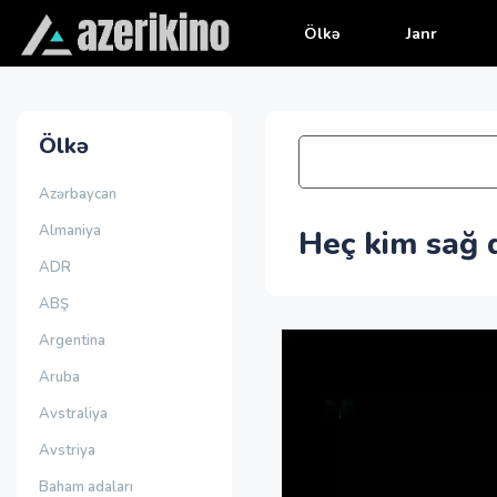
Ölkə
Janr
Ölkə
Azərbaycan
Almaniya
Heç kim sağ 
ADR
ABŞ
Argentina
Aruba
Avstraliya
Avstriya
Baham adaları