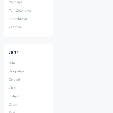
Yaponiya
Yeni Zelandiya
Yuqoslaviya
Zambiya
Janr
Ailə
Bioqrafiya
Cinayət
Cizgi
Dəhşət
Dram