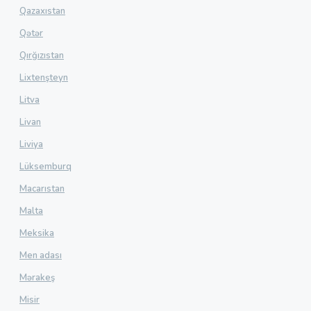
Qazaxıstan
Qətər
Qırğızıstan
Lixtenşteyn
Litva
Livan
Liviya
Lüksemburq
Macarıstan
Malta
Meksika
Men adası
Mərakeş
Misir