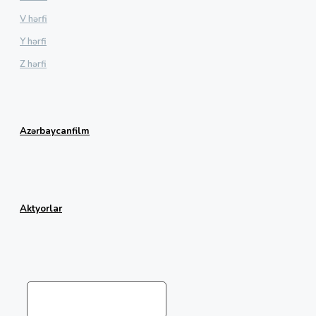
V hərfi
Y hərfi
Z hərfi
Azərbaycanfilm
Aktyorlar