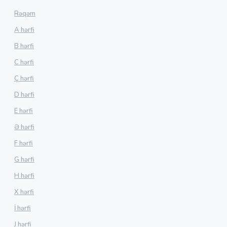
Rəqəm
A hərfi
B hərfi
C hərfi
Ç hərfi
D hərfi
E hərfi
Ə hərfi
F hərfi
G hərfi
H hərfi
X hərfi
İ hərfi
J hərfi