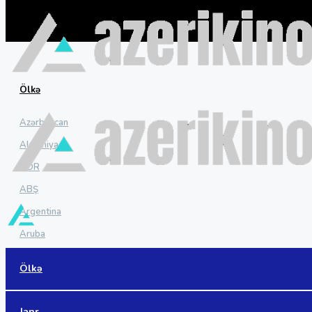
Ölkə
Azərbaycan
Almaniya
ADR
ABŞ
Argentina
Aruba
Avstraliya
Ölkə
Avstriya
Baham adaları
Janr