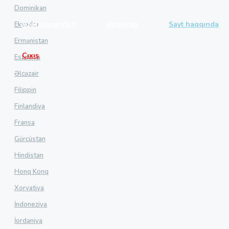
Dominikan
Azərbaycanfilm
Aktyorlar
Sayt haqqında
Ekvador
Ermənistan
Çıxış
Estoniya
Əlcəzair
Filippin
Finlandiya
Fransa
Gürcüstan
Hindistan
Honq Konq
Xorvatiya
İndoneziya
İordaniya