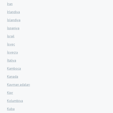
İran
İrlandiya
İslandiya
İspaniya
İsrail
İsveç
İsveçrə
İtaliya
Kamboca
Kanada
Kayman adaları
Kipr
Kolumbiya
Kuba