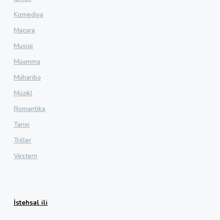
Komediya
Macəra
Musiqi
Müəmma
Müharibə
Müzikl
Romantika
Tarixi
Triller
Vestern
İstehsal ili