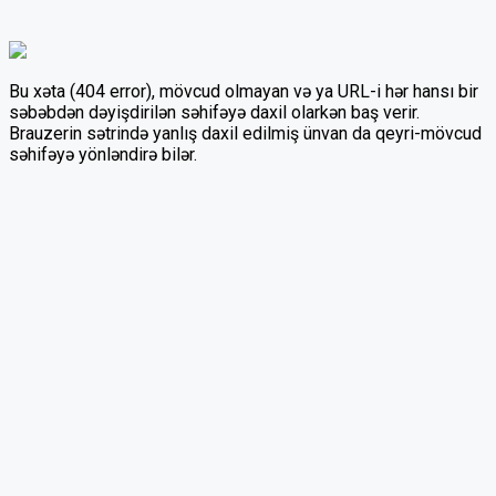
Bu xəta (404 error), mövcud olmayan və ya URL-i hər hansı bir
səbəbdən dəyişdirilən səhifəyə daxil olarkən baş verir.
Brauzerin sətrində yanlış daxil edilmiş ünvan da qeyri-mövcud
səhifəyə yönləndirə bilər.