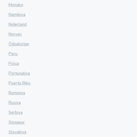
Monako
Namibiya
Niderland
Norveç
Özbəkistan
Peru
Polşa
Portuqaliya
Puerto Riko
Rumıniya
Rusiya
Serbiya
Sinqapur
Slovakiya