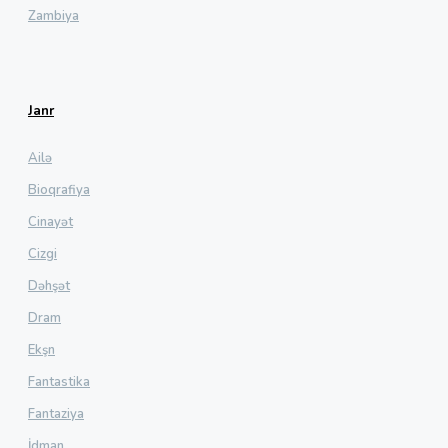
Zambiya
Janr
Ailə
Bioqrafiya
Cinayət
Cizgi
Dəhşət
Dram
Ekşn
Fantastika
Fantaziya
İdman