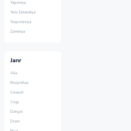
Yaponiya
Yeni Zelandiya
Yuqoslaviya
Zambiya
Janr
Ailə
Bioqrafiya
Cinayət
Cizgi
Dəhşət
Dram