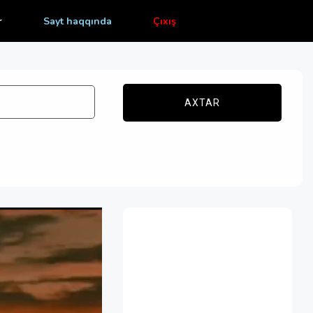
r
Sayt haqqında
Çıxış
AXTAR