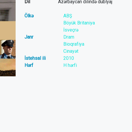
Dil
Azərbaycan dilində dublyaj
Ölkə
ABŞ
Böyük Britaniya
İsveçrə
Janr
Dram
Bioqrafiya
Cinayət
İstehsal ili
2010
Hərf
H hərfi