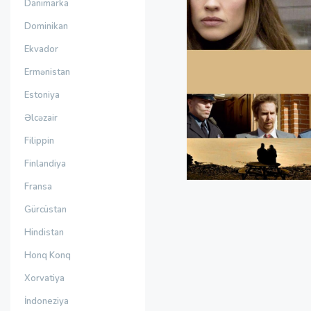
Danimarka
Dominikan
Ekvador
Ermənistan
Estoniya
Əlcəzair
Filippin
Finlandiya
Fransa
Gürcüstan
Hindistan
Honq Konq
Xorvatiya
İndoneziya