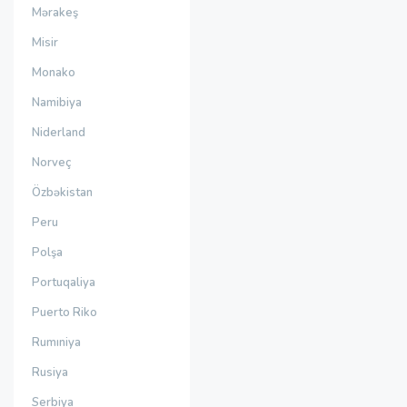
Mərakeş
Misir
Monako
Namibiya
Niderland
Norveç
Özbəkistan
Peru
Polşa
Portuqaliya
Puerto Riko
Rumıniya
Rusiya
Serbiya