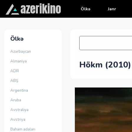
Ölkə
Janr
Ölkə
Azərbaycan
Almaniya
Hökm (2010)
ADR
ABŞ
Argentina
Aruba
Avstraliya
Avstriya
Baham adaları