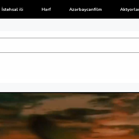
İstehsal ili
Hərf
Azərbaycanfilm
Aktyorla