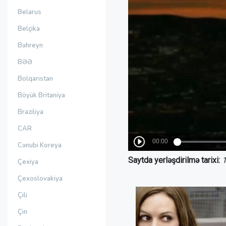
Belarus
Belçika
Bəhreyn
BƏƏ
Bolqarıstan
Böyük Britaniya
Braziliya
CAR
Cənubi Koreya
Saytda yerləşdirilmə tarixi:
1
Çexiya
Çexoslovakiya
Çili
Çin