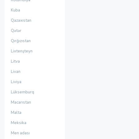
Kolumbiya
Kuba
Qazaxıstan
Qətər
Qırğızıstan
Lixtenşteyn
Litva
Livan
Liviya
Lüksemburq
Macarıstan
Malta
Meksika
Men adası