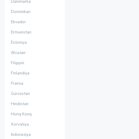
Danimarka
Dominikan
Ekvador
Ermənistan
Estoniya
Əlcəzair
Filippin
Finlandiya
Fransa
Gürcüstan
Hindistan
Honq Konq
Xorvatiya
İndoneziya