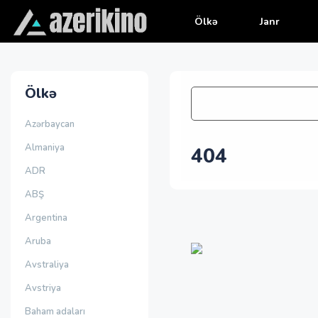
Ölkə
Janr
Ölkə
Azərbaycan
Almaniya
404
ADR
ABŞ
Argentina
Aruba
Avstraliya
Avstriya
Baham adaları