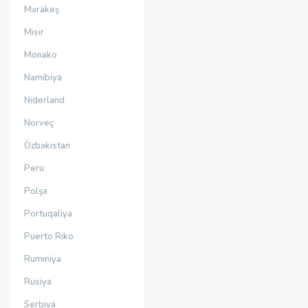
Mərakeş
Misir
Monako
Namibiya
Niderland
Norveç
Özbəkistan
Peru
Polşa
Portuqaliya
Puerto Riko
Rumıniya
Rusiya
Serbiya