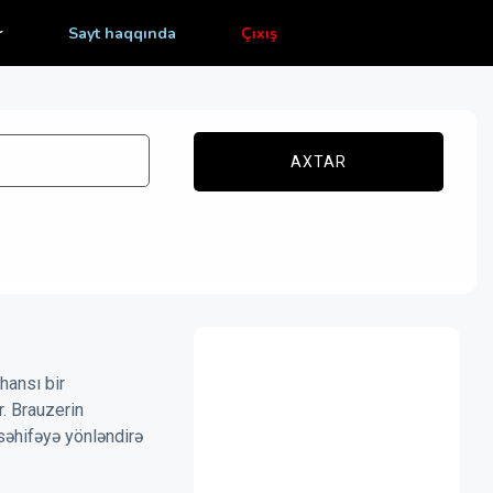
r
Sayt haqqında
Çıxış
AXTAR
hansı bir
r. Brauzerin
səhifəyə yönləndirə