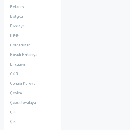
Belarus
Belçika
Bəhreyn
BƏƏ
Bolqarıstan
Böyük Britaniya
Braziliya
CAR
Cənubi Koreya
Çexiya
Çexoslovakiya
Çili
Çin