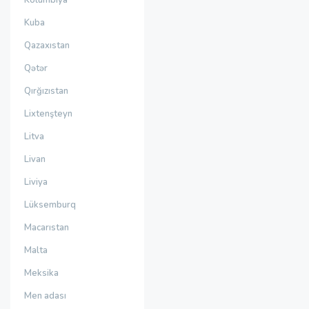
Kolumbiya
Kuba
Qazaxıstan
Qətər
Qırğızıstan
Lixtenşteyn
Litva
Livan
Liviya
Lüksemburq
Macarıstan
Malta
Meksika
Men adası