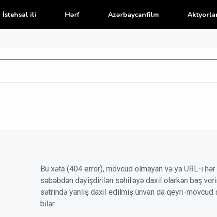
İstehsal ili
Hərf
Azərbaycanfilm
Aktyorla
Bu xəta (404 error), mövcud olmayan və ya URL-i hər 
səbəbdən dəyişdirilən səhifəyə daxil olarkən baş veri
sətrində yanlış daxil edilmiş ünvan da qeyri-mövcud 
bilər.