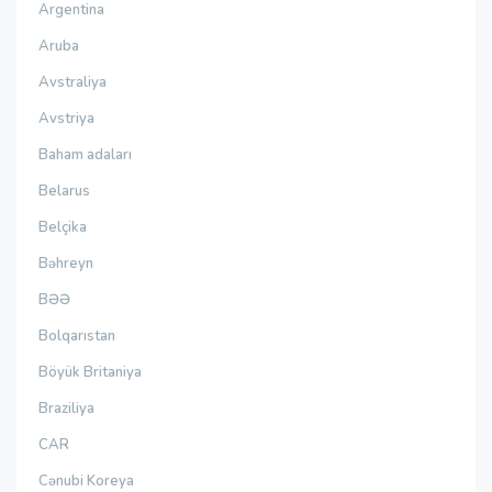
Argentina
Aruba
Avstraliya
Avstriya
Baham adaları
Belarus
Belçika
Bəhreyn
BƏƏ
Bolqarıstan
Böyük Britaniya
Braziliya
CAR
Cənubi Koreya