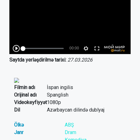
Saytda yerləşdirilmə tarixi:
27.03.2026
Filmin adı
İspan ingilis
Orijinal adı
Spanglish
Videokeyfiyyət
1080p
Dil
Azərbaycan dilində dublyaj
Ölkə
ABŞ
Janr
Dram
Komediya