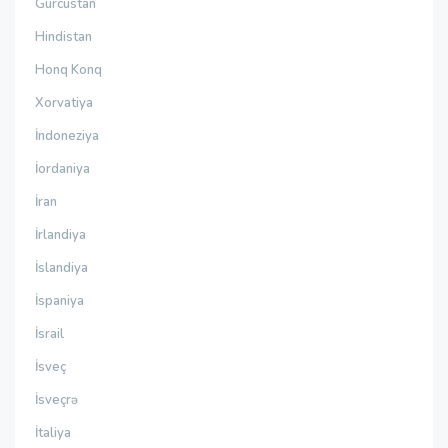
Gürcüstan
Hindistan
Honq Konq
Xorvatiya
İndoneziya
İordaniya
İran
İrlandiya
İslandiya
İspaniya
İsrail
İsveç
İsveçrə
İtaliya