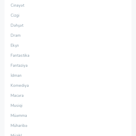
Cinayət
Cizgi
Dəhşət
Dram
Ekşn
Fantastika
Fantaziya
İdman
Komediya
Macəra
Musiqi
Müəmma
Müharibə
Müzikl