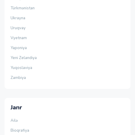
Türkmənistan
Ukrayna
Uruqvay
Vyetnam
Yaponiya
Yeni Zelandiya
Yuqoslaviya
Zambiya
Janr
Ailə
Bioqrafiya