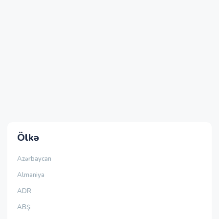
Ölkə
Azərbaycan
Almaniya
ADR
ABŞ