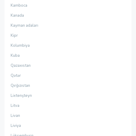
Kamboca
Kanada
Kayman adaları
Kipr
Kolumbiya
Kuba
Qazaxıstan
Qətər
Qırğızıstan
Lixtenşteyn
Litva
Livan
Liviya
Lüksemburq