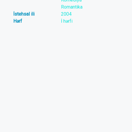
Romantika
İstehsal ili
2004
Hərf
İ hərfi