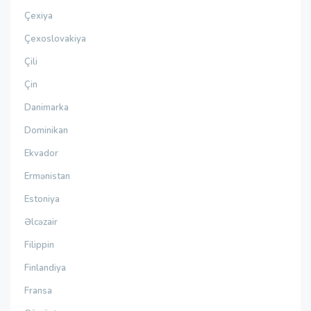
Çexiya
Çexoslovakiya
Çili
Çin
Danimarka
Dominikan
Ekvador
Ermənistan
Estoniya
Əlcəzair
Filippin
Finlandiya
Fransa