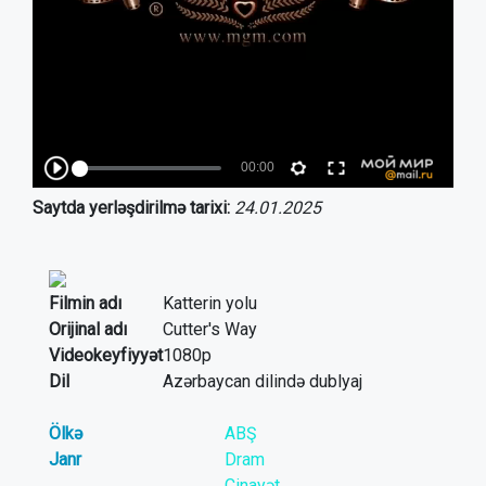
Saytda yerləşdirilmə tarixi:
24.01.2025
Filmin adı
Katterin yolu
Orijinal adı
Cutter's Way
Videokeyfiyyət
1080p
Dil
Azərbaycan dilində dublyaj
Ölkə
ABŞ
Janr
Dram
Cinayət