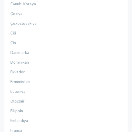
Cənubi Koreya
Çexiya
Çexoslovakiya
Çili
Çin
Danimarka
Dominikan
Ekvador
Ermənistan
Estoniya
Əlcəzair
Filippin
Finlandiya
Fransa