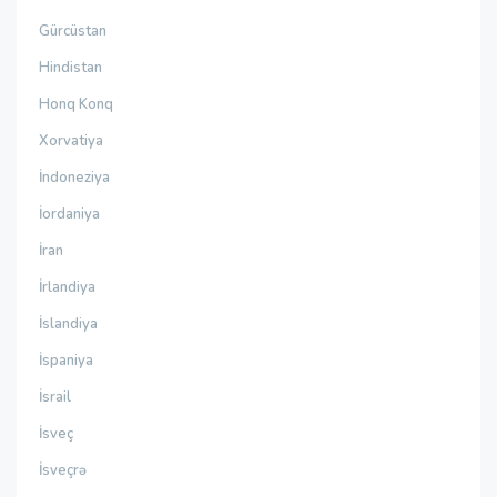
Gürcüstan
Hindistan
Honq Konq
Xorvatiya
İndoneziya
İordaniya
İran
İrlandiya
İslandiya
İspaniya
İsrail
İsveç
İsveçrə