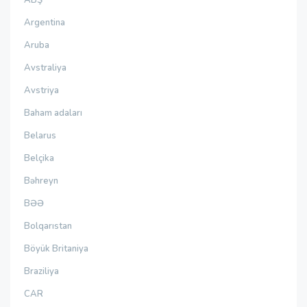
ABŞ
Argentina
Aruba
Avstraliya
Avstriya
Baham adaları
Belarus
Belçika
Bəhreyn
BƏƏ
Bolqarıstan
Böyük Britaniya
Braziliya
CAR