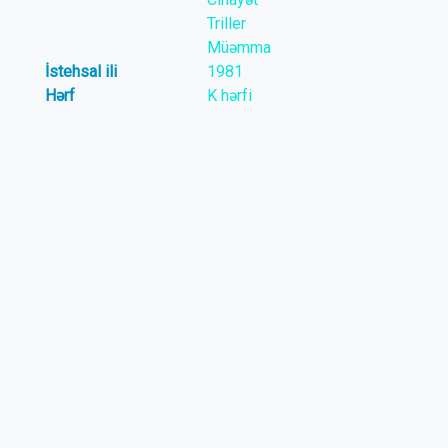
Triller
Müəmma
İstehsal ili
1981
Hərf
K hərfi