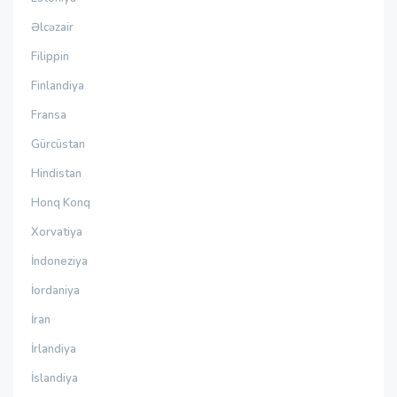
Əlcəzair
Filippin
Finlandiya
Fransa
Gürcüstan
Hindistan
Honq Konq
Xorvatiya
İndoneziya
İordaniya
İran
İrlandiya
İslandiya