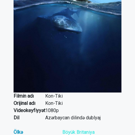
Filmin adı
Kon-Tiki
Orijinal adı
Kon-Tiki
Videokeyfiyyət
1080p
Dil
Azərbaycan dilində dublyaj
Ölkə
Böyük Britaniya