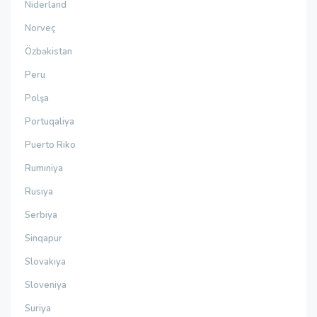
Niderland
Norveç
Özbəkistan
Peru
Polşa
Portuqaliya
Puerto Riko
Rumıniya
Rusiya
Serbiya
Sinqapur
Slovakiya
Sloveniya
Suriya