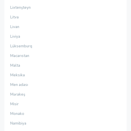
Lixtenşteyn
Litva
Livan
Liviya
Lüksemburq
Macarıstan
Malta
Meksika
Men adası
Mərakeş
Misir
Monako
Namibiya