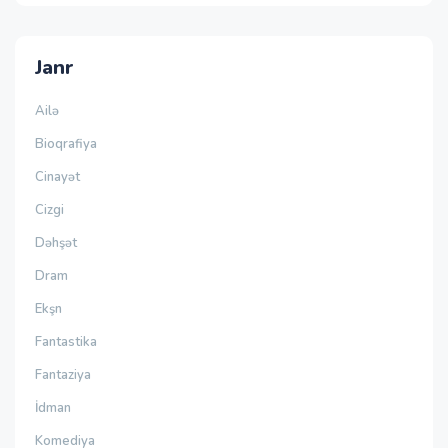
Janr
Ailə
Bioqrafiya
Cinayət
Cizgi
Dəhşət
Dram
Ekşn
Fantastika
Fantaziya
İdman
Komediya