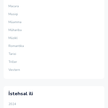
Macəra
Musiqi
Müəmma
Müharibə
Müzikl
Romantika
Tarixi
Triller
Vestern
İstehsal ili
2024