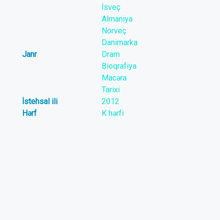
İsveç
Almaniya
Norveç
Danimarka
Janr
Dram
Bioqrafiya
Macəra
Tarixi
İstehsal ili
2012
Hərf
K hərfi