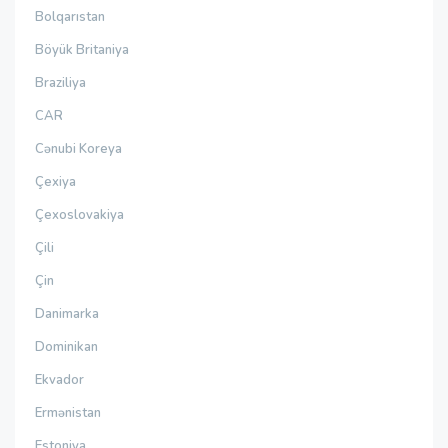
Bolqarıstan
Böyük Britaniya
Braziliya
CAR
Cənubi Koreya
Çexiya
Çexoslovakiya
Çili
Çin
Danimarka
Dominikan
Ekvador
Ermənistan
Estoniya