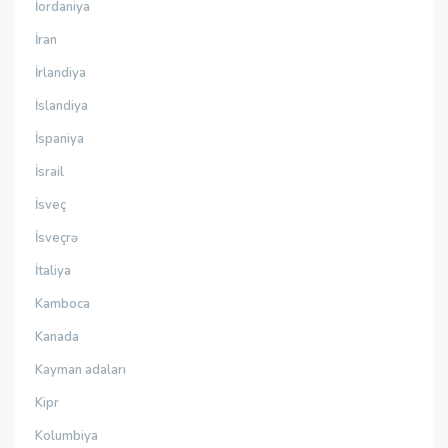
İordaniya
İran
İrlandiya
İslandiya
İspaniya
İsrail
İsveç
İsveçrə
İtaliya
Kamboca
Kanada
Kayman adaları
Kipr
Kolumbiya