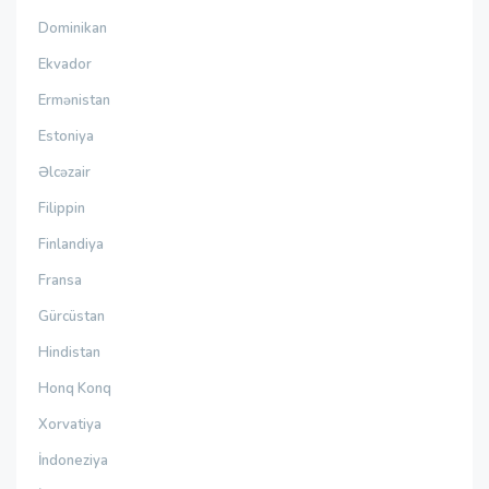
Dominikan
Ekvador
Ermənistan
Estoniya
Əlcəzair
Filippin
Finlandiya
Fransa
Gürcüstan
Hindistan
Honq Konq
Xorvatiya
İndoneziya