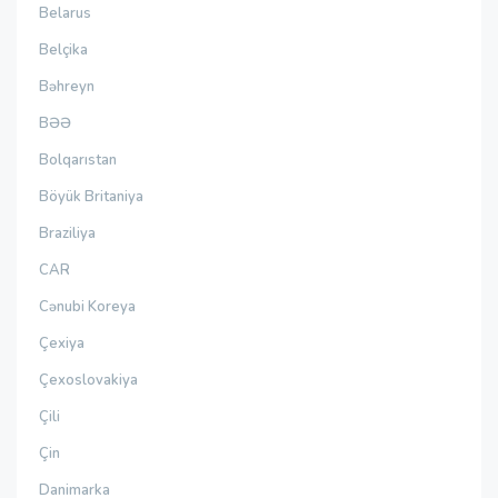
Belarus
Belçika
Bəhreyn
BƏƏ
Bolqarıstan
Böyük Britaniya
Braziliya
CAR
Cənubi Koreya
Çexiya
Çexoslovakiya
Çili
Çin
Danimarka