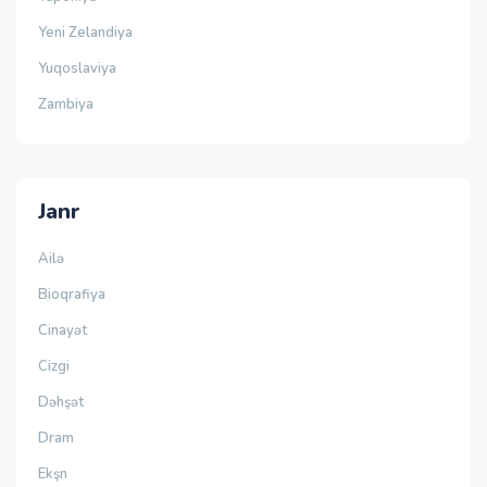
Yeni Zelandiya
Yuqoslaviya
Zambiya
Janr
Ailə
Bioqrafiya
Cinayət
Cizgi
Dəhşət
Dram
Ekşn