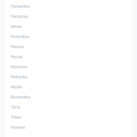
Fantastika
Fantaziya
İdman
Komediya
Macəra
Musiqi
Müəmma
Müharibə
Müzikl
Romantika
Tarixi
Triller
Vestern