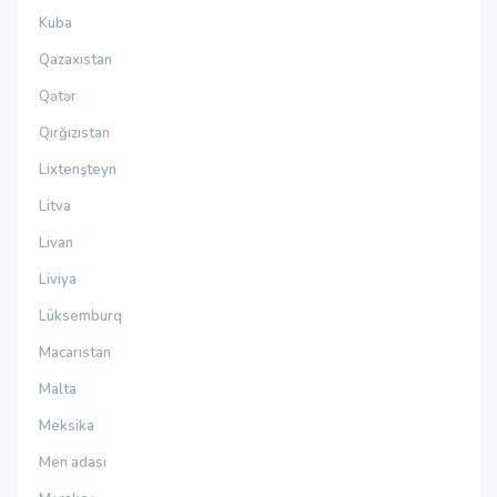
Kuba
Qazaxıstan
Qətər
Qırğızıstan
Lixtenşteyn
Litva
Livan
Liviya
Lüksemburq
Macarıstan
Malta
Meksika
Men adası