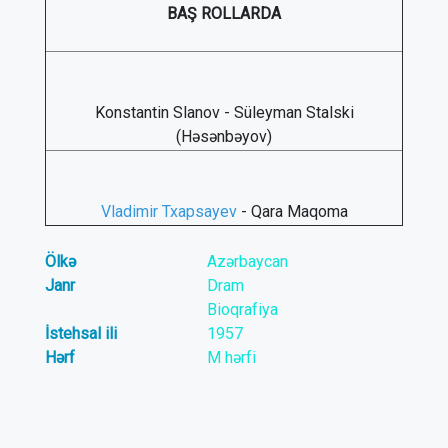
BAŞ ROLLARDA
Konstantin Slanov - Süleyman Stalski
(Həsənbəyov)
Vladimir Txapsayev
- Qara Maqoma
Ölkə
Azərbaycan
Janr
Dram
Bioqrafiya
İstehsal ili
1957
Hərf
M hərfi