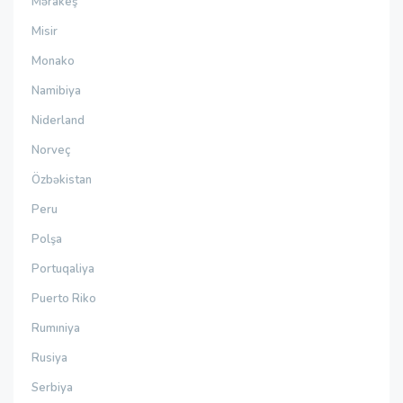
Mərakeş
Misir
Monako
Namibiya
Niderland
Norveç
Özbəkistan
Peru
Polşa
Portuqaliya
Puerto Riko
Rumıniya
Rusiya
Serbiya