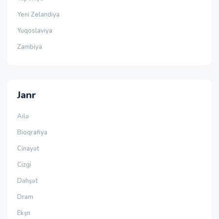
Yeni Zelandiya
Yuqoslaviya
Zambiya
Janr
Ailə
Bioqrafiya
Cinayət
Cizgi
Dəhşət
Dram
Ekşn