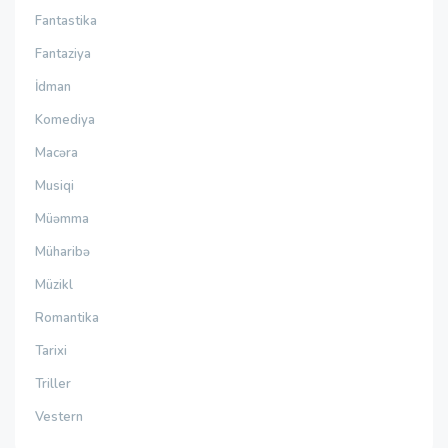
Fantastika
Fantaziya
İdman
Komediya
Macəra
Musiqi
Müəmma
Müharibə
Müzikl
Romantika
Tarixi
Triller
Vestern