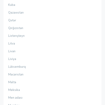
Kuba
Qazaxıstan
Qətər
Qırğızıstan
Lixtenşteyn
Litva
Livan
Liviya
Lüksemburq
Macarıstan
Malta
Meksika
Men adası