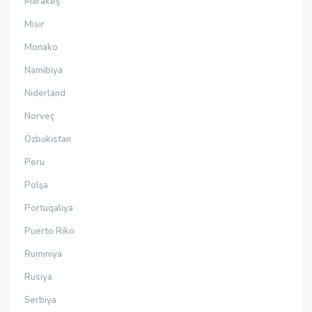
Mərakeş
Misir
Monako
Namibiya
Niderland
Norveç
Özbəkistan
Peru
Polşa
Portuqaliya
Puerto Riko
Rumıniya
Rusiya
Serbiya