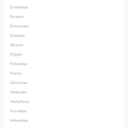
Dominikan
Ekvador
Ermənistan
Estoniya
Əlcəzair
Filippin
Finlandiya
Fransa
Gürcüstan
Hindistan
Honq Konq
Xorvatiya
İndoneziya