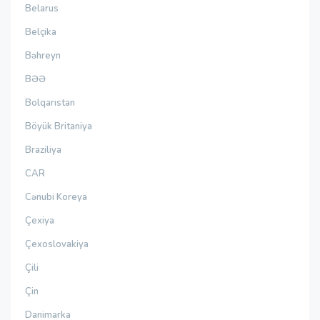
Belarus
Belçika
Bəhreyn
BƏƏ
Bolqarıstan
Böyük Britaniya
Braziliya
CAR
Cənubi Koreya
Çexiya
Çexoslovakiya
Çili
Çin
Danimarka