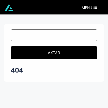
MENU
AXTAR
404