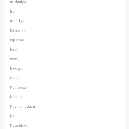
İordaniya
İran
İrlandiya
İslandiya
İspaniya
İsrail
İsveç
İsveçrə
İtaliya
Kamboca
Kanada
Kayman adaları
Kipr
Kolumbiya