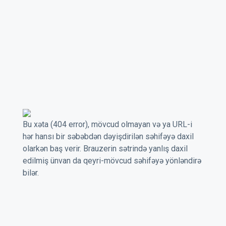
Bu xəta (404 error), mövcud olmayan və ya URL-i
hər hansı bir səbəbdən dəyişdirilən səhifəyə daxil
olarkən baş verir. Brauzerin sətrində yanlış daxil
edilmiş ünvan da qeyri-mövcud səhifəyə yönləndirə
bilər.