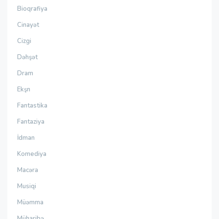
Bioqrafiya
Cinayət
Cizgi
Dəhşət
Dram
Ekşn
Fantastika
Fantaziya
İdman
Komediya
Macəra
Musiqi
Müəmma
Müharibə