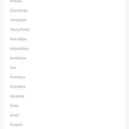
Fransa
Gürcüstan
Hindistan
Honq Konq
Xorvatiya
İndoneziya
İordaniya
İran
İrlandiya
İslandiya
İspaniya
İsrail
İsveç
İsveçrə