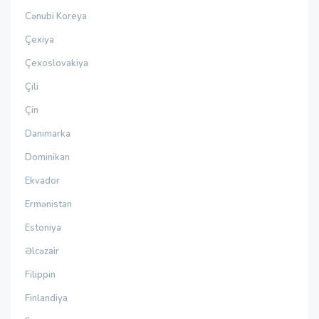
Cənubi Koreya
Çexiya
Çexoslovakiya
Çili
Çin
Danimarka
Dominikan
Ekvador
Ermənistan
Estoniya
Əlcəzair
Filippin
Finlandiya