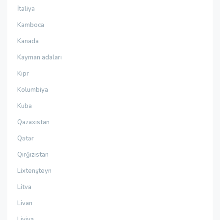
İtaliya
Kamboca
Kanada
Kayman adaları
Kipr
Kolumbiya
Kuba
Qazaxıstan
Qətər
Qırğızıstan
Lixtenşteyn
Litva
Livan
Liviya