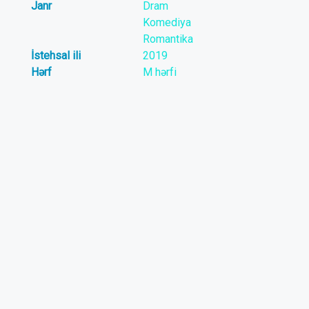
Janr
Dram
Komediya
Romantika
İstehsal ili
2019
Hərf
M hərfi