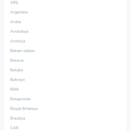
ABŞ
Argentina
Aruba
Avstraliya
Avstriya
Baham adaları
Belarus
Belçika
Bəhreyn
BƏƏ
Bolqarıstan
Böyük Britaniya
Braziliya
CAR