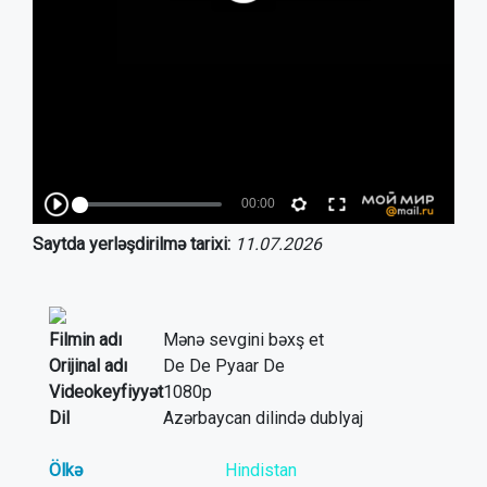
Saytda yerləşdirilmə tarixi:
11.07.2026
Filmin adı
Mənə sevgini bəxş et
Orijinal adı
De De Pyaar De
Videokeyfiyyət
1080p
Dil
Azərbaycan dilində dublyaj
Ölkə
Hindistan