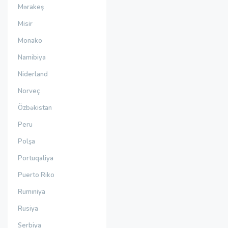
Mərakeş
Misir
Monako
Namibiya
Niderland
Norveç
Özbəkistan
Peru
Polşa
Portuqaliya
Puerto Riko
Rumıniya
Rusiya
Serbiya