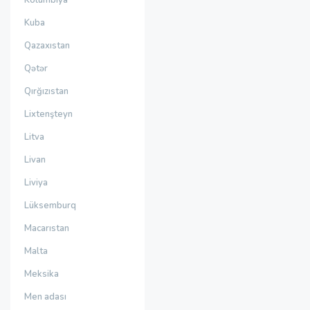
Kolumbiya
Kuba
Qazaxıstan
Qətər
Qırğızıstan
Lixtenşteyn
Litva
Livan
Liviya
Lüksemburq
Macarıstan
Malta
Meksika
Men adası