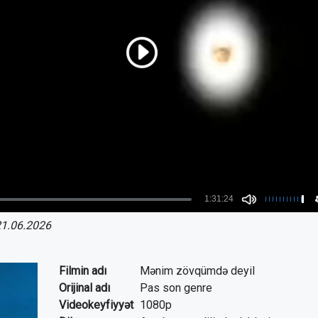
1.06.2026
Filmin adı
Mənim zövqümdə deyil
Orijinal adı
Pas son genre
Videokeyfiyyət
1080p