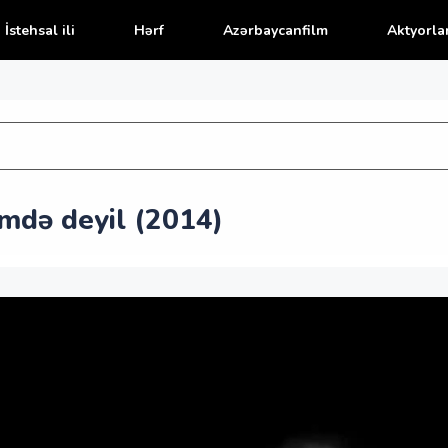
İstehsal ili
Hərf
Azərbaycanfilm
Aktyorla
də deyil (2014)