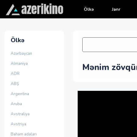
Ölkə
Janr
Ölkə
Azərbaycan
Almaniya
Mənim zövqüm
ADR
ABŞ
Argentina
Aruba
Avstraliya
Avstriya
Baham adaları