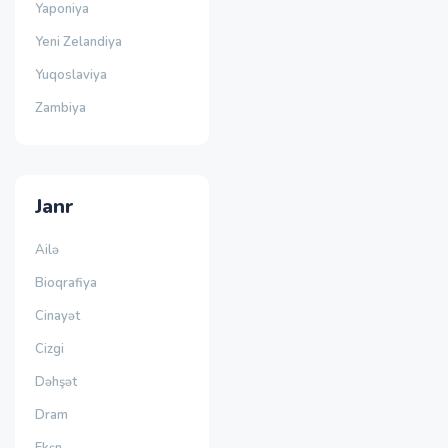
Yaponiya
Yeni Zelandiya
Yuqoslaviya
Zambiya
Janr
Ailə
Bioqrafiya
Cinayət
Cizgi
Dəhşət
Dram