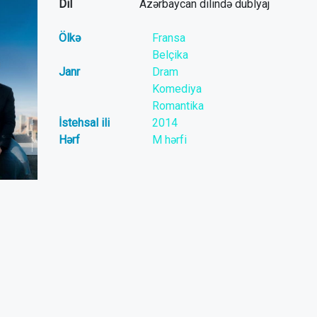
Dil
Azərbaycan dilində dublyaj
Ölkə
Fransa
Belçika
Janr
Dram
Komediya
Romantika
İstehsal ili
2014
Hərf
M hərfi