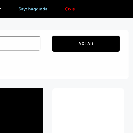
r
Sayt haqqında
Çıxış
AXTAR