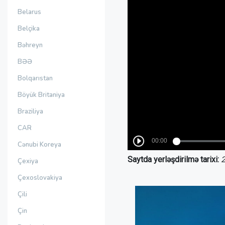
Belarus
Belçika
Bəhreyn
BƏƏ
Bolqarıstan
Böyük Britaniya
Braziliya
CAR
Cənubi Koreya
Saytda yerləşdirilmə tarixi:
2
Çexiya
Çexoslovakiya
Çili
Çin