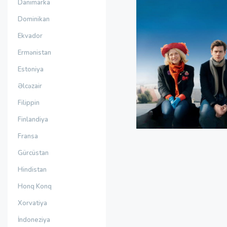
Danimarka
Dominikan
Ekvador
Ermənistan
Estoniya
Əlcəzair
Filippin
Finlandiya
Fransa
Gürcüstan
Hindistan
Honq Konq
Xorvatiya
İndoneziya