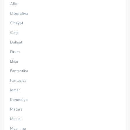
Ailə
Bioqrafiya
Cinayət
Cizgi
Dəhşət
Dram
Ekşn
Fantastika
Fantaziya
İdman
Komediya
Macəra
Musiqi
Müəmma