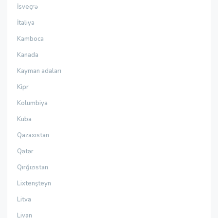
İsveçrə
İtaliya
Kamboca
Kanada
Kayman adaları
Kipr
Kolumbiya
Kuba
Qazaxıstan
Qətər
Qırğızıstan
Lixtenşteyn
Litva
Livan