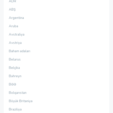
ADR
ABŞ
Argentina
Aruba
Avstraliya
Avstriya
Baham adaları
Belarus
Belçika
Bəhreyn
BƏƏ
Bolqarıstan
Böyük Britaniya
Braziliya