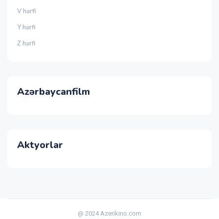
V hərfi
Y hərfi
Z hərfi
Azərbaycanfilm
Aktyorlar
@ 2024 Azerikino.com