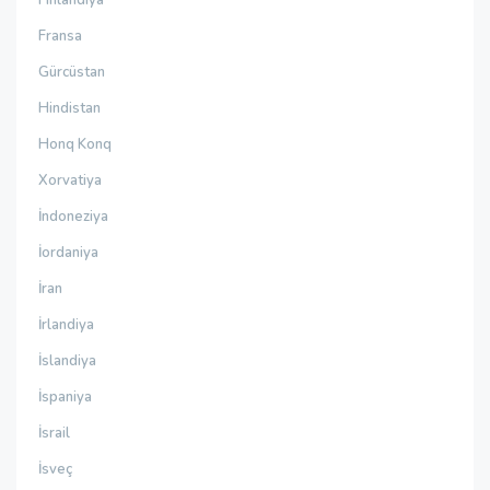
Finlandiya
Fransa
Gürcüstan
Hindistan
Honq Konq
Xorvatiya
İndoneziya
İordaniya
İran
İrlandiya
İslandiya
İspaniya
İsrail
İsveç