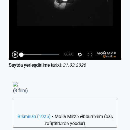
Saytda yerləşdirilmə tarixi:
31.03.2026
(3 film)
Bismillah (1925)
- Molla Mirzə Əbdürrəhim (baş
rol)(titrlərdə yoxdur)