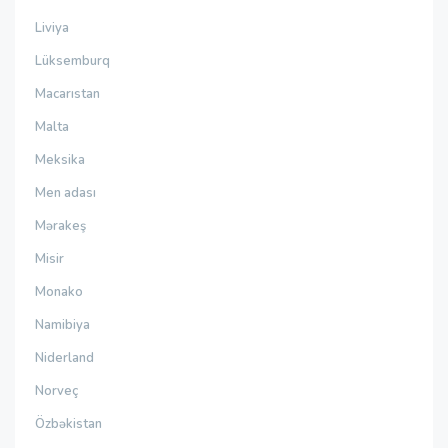
Liviya
Lüksemburq
Macarıstan
Malta
Meksika
Men adası
Mərakeş
Misir
Monako
Namibiya
Niderland
Norveç
Özbəkistan