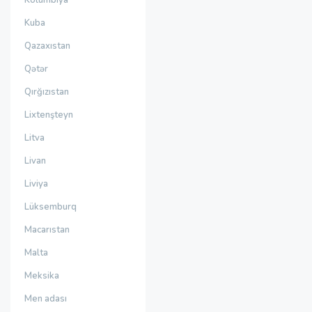
Kolumbiya
Kuba
Qazaxıstan
Qətər
Qırğızıstan
Lixtenşteyn
Litva
Livan
Liviya
Lüksemburq
Macarıstan
Malta
Meksika
Men adası