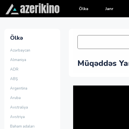
Ölkə
Janr
Ölkə
Azərbaycan
Almaniya
Müqəddəs Yan
ADR
ABŞ
Argentina
Aruba
Avstraliya
Avstriya
Baham adaları