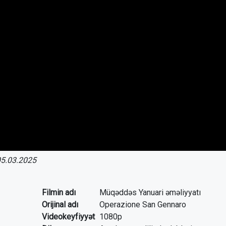
5.03.2025
Filmin adı
Müqəddəs Yanuari əməliyyatı
Orijinal adı
Operazione San Gennaro
Videokeyfiyyət
1080p