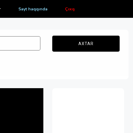
r
Sayt haqqında
Çıxış
AXTAR