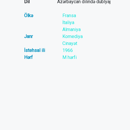
Dil
Azərbaycan dilində dublyaj
Ölkə
Fransa
İtaliya
Almaniya
Janr
Komediya
Cinayət
İstehsal ili
1966
Hərf
M hərfi