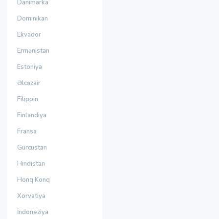
Danimarka
Dominikan
Ekvador
Ermənistan
Estoniya
Əlcəzair
Filippin
Finlandiya
Fransa
Gürcüstan
Hindistan
Honq Konq
Xorvatiya
İndoneziya