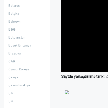
Belarus
Belçika
Bəhreyn
BƏƏ
Bolqarıstan
Böyük Britaniya
Braziliya
CAR
Cənubi Koreya
Saytda yerləşdirilmə tarixi:
0
Çexiya
Çexoslovakiya
Çili
Çin