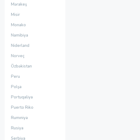
Mərakeş
Misir
Monako
Namibiya
Niderland
Norveç
Özbəkistan
Peru
Polşa
Portuqaliya
Puerto Riko
Rumıniya
Rusiya
Serbiya