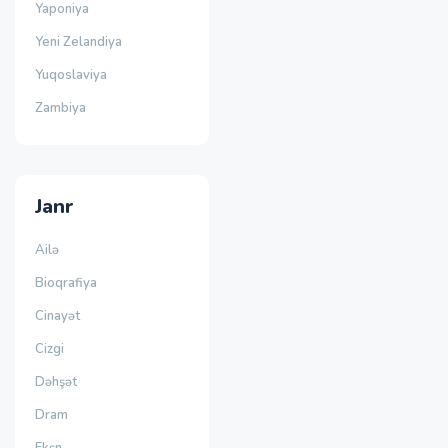
Yaponiya
Yeni Zelandiya
Yuqoslaviya
Zambiya
Janr
Ailə
Bioqrafiya
Cinayət
Cizgi
Dəhşət
Dram