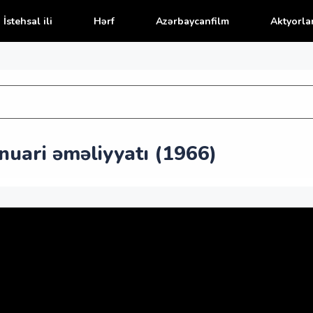
İstehsal ili
Hərf
Azərbaycanfilm
Aktyorla
uari əməliyyatı (1966)