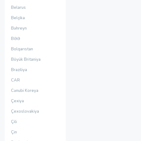
Belarus
Belçika
Bəhreyn
BƏƏ
Bolqarıstan
Böyük Britaniya
Braziliya
CAR
Cənubi Koreya
Çexiya
Çexoslovakiya
Çili
Çin