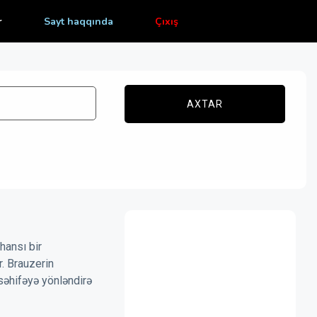
r
Sayt haqqında
Çıxış
AXTAR
hansı bir
r. Brauzerin
səhifəyə yönləndirə