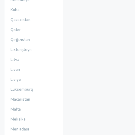
Kolumbiya
Kuba
Qazaxıstan
Qətər
Qırğızıstan
Lixtenşteyn
Litva
Livan
Liviya
Lüksemburq
Macarıstan
Malta
Meksika
Men adası