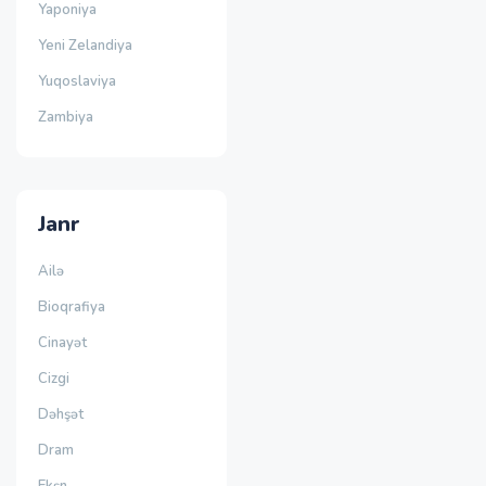
Yaponiya
Yeni Zelandiya
Yuqoslaviya
Zambiya
Janr
Ailə
Bioqrafiya
Cinayət
Cizgi
Dəhşət
Dram