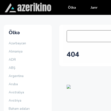
Ölkə
Janr
Ölkə
Azərbaycan
Almaniya
404
ADR
ABŞ
Argentina
Aruba
Avstraliya
Avstriya
Baham adaları