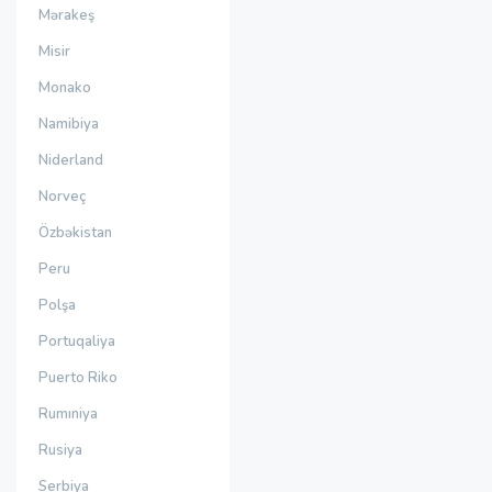
Mərakeş
Misir
Monako
Namibiya
Niderland
Norveç
Özbəkistan
Peru
Polşa
Portuqaliya
Puerto Riko
Rumıniya
Rusiya
Serbiya