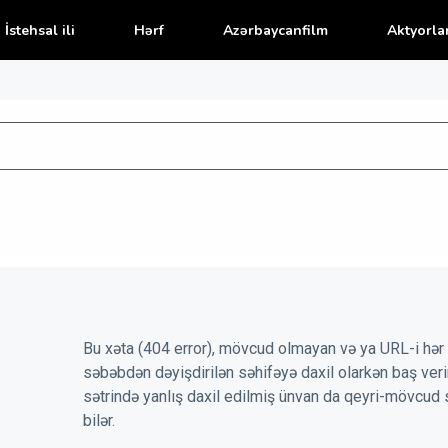
İstehsal ili
Hərf
Azərbaycanfilm
Aktyorla
Bu xəta (404 error), mövcud olmayan və ya URL-i hər 
səbəbdən dəyişdirilən səhifəyə daxil olarkən baş veri
sətrində yanlış daxil edilmiş ünvan da qeyri-mövcud 
bilər.