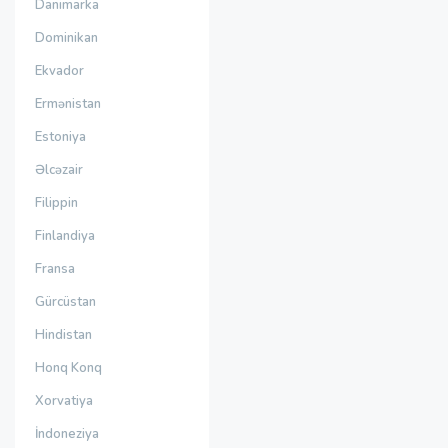
Danimarka
Dominikan
Ekvador
Ermənistan
Estoniya
Əlcəzair
Filippin
Finlandiya
Fransa
Gürcüstan
Hindistan
Honq Konq
Xorvatiya
İndoneziya