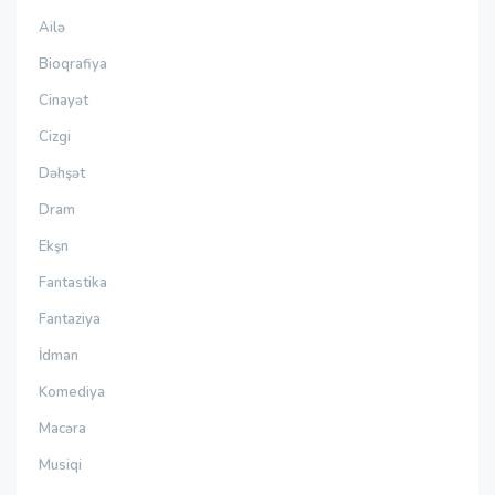
Ailə
Bioqrafiya
Cinayət
Cizgi
Dəhşət
Dram
Ekşn
Fantastika
Fantaziya
İdman
Komediya
Macəra
Musiqi