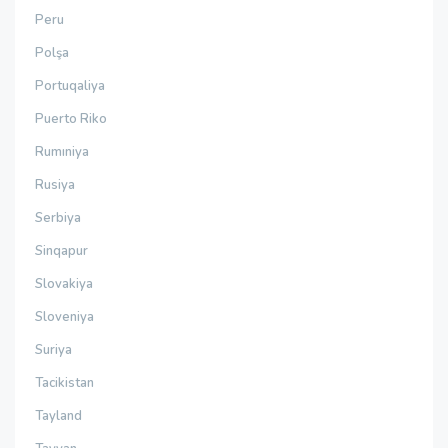
Peru
Polşa
Portuqaliya
Puerto Riko
Rumıniya
Rusiya
Serbiya
Sinqapur
Slovakiya
Sloveniya
Suriya
Tacikistan
Tayland