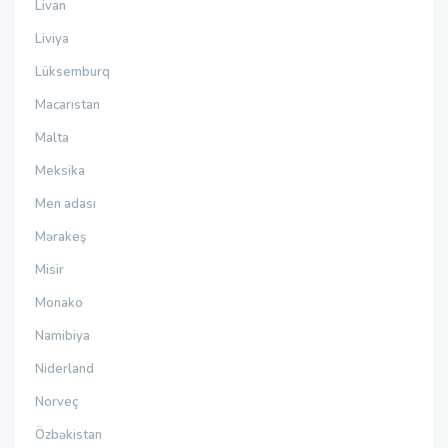
Livan
Liviya
Lüksemburq
Macarıstan
Malta
Meksika
Men adası
Mərakeş
Misir
Monako
Namibiya
Niderland
Norveç
Özbəkistan