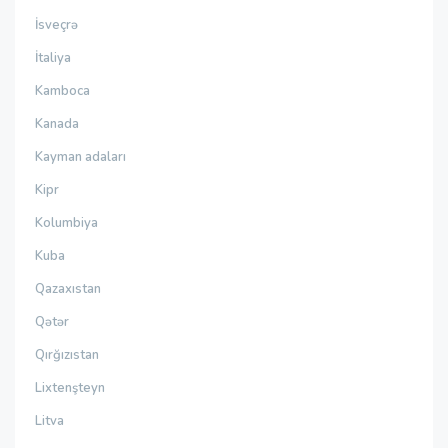
İsveçrə
İtaliya
Kamboca
Kanada
Kayman adaları
Kipr
Kolumbiya
Kuba
Qazaxıstan
Qətər
Qırğızıstan
Lixtenşteyn
Litva