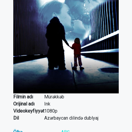
Filmin adı
Mürəkkəb
Orijinal adı
Ink
Videokeyfiyyət
1080p
Dil
Azərbaycan dilində dublyaj