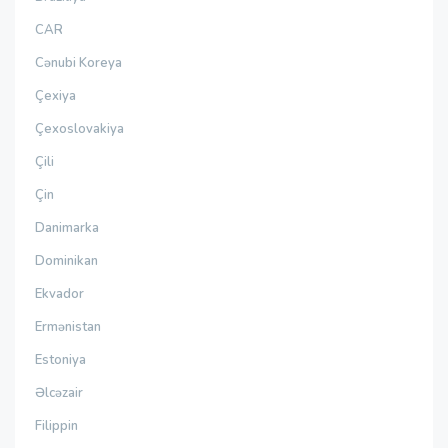
CAR
Cənubi Koreya
Çexiya
Çexoslovakiya
Çili
Çin
Danimarka
Dominikan
Ekvador
Ermənistan
Estoniya
Əlcəzair
Filippin