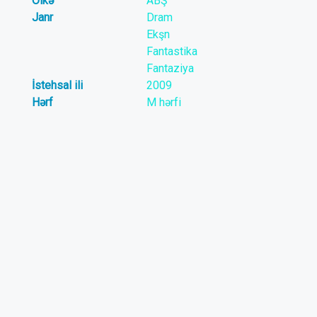
Ölkə
ABŞ
Janr
Dram
Ekşn
Fantastika
Fantaziya
İstehsal ili
2009
Hərf
M hərfi