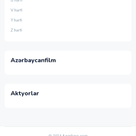
Ü hərfi
V hərfi
Y hərfi
Z hərfi
Azərbaycanfilm
Aktyorlar
@ 2024 Azerikino.com