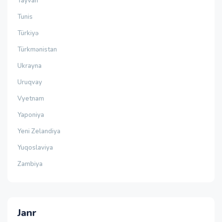
Tayvan
Tunis
Türkiyə
Türkmənistan
Ukrayna
Uruqvay
Vyetnam
Yaponiya
Yeni Zelandiya
Yuqoslaviya
Zambiya
Janr