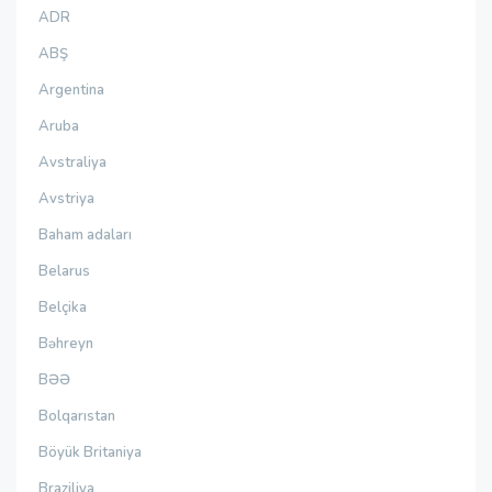
ADR
ABŞ
Argentina
Aruba
Avstraliya
Avstriya
Baham adaları
Belarus
Belçika
Bəhreyn
BƏƏ
Bolqarıstan
Böyük Britaniya
Braziliya