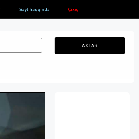
r
Sayt haqqında
Çıxış
AXTAR