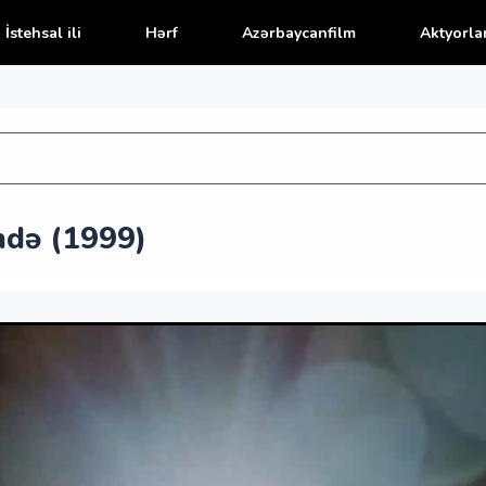
İstehsal ili
Hərf
Azərbaycanfilm
Aktyorla
ndə (1999)