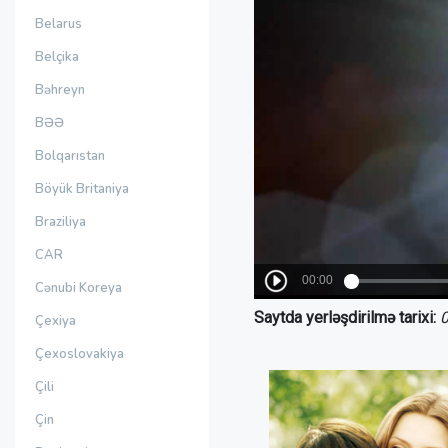
Belarus
Belçika
Bəhreyn
BƏƏ
Bolqarıstan
Böyük Britaniya
Braziliya
CAR
Cənubi Koreya
Saytda yerləşdirilmə tarixi:
0
Çexiya
Çexoslovakiya
Çili
Çin