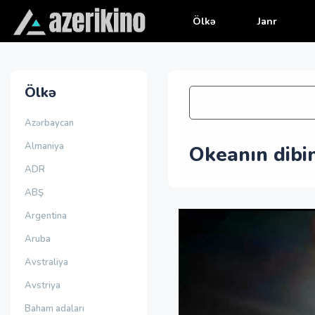
Ölkə
Janr
Ölkə
Azərbaycan
Almaniya
Okeanın dibi
ADR
ABŞ
Argentina
Aruba
Avstraliya
Avstriya
Baham adaları