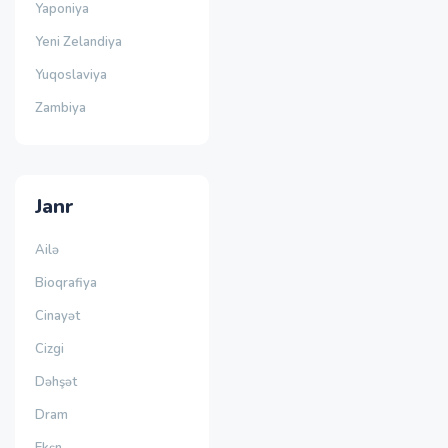
Yaponiya
Yeni Zelandiya
Yuqoslaviya
Zambiya
Janr
Ailə
Bioqrafiya
Cinayət
Cizgi
Dəhşət
Dram