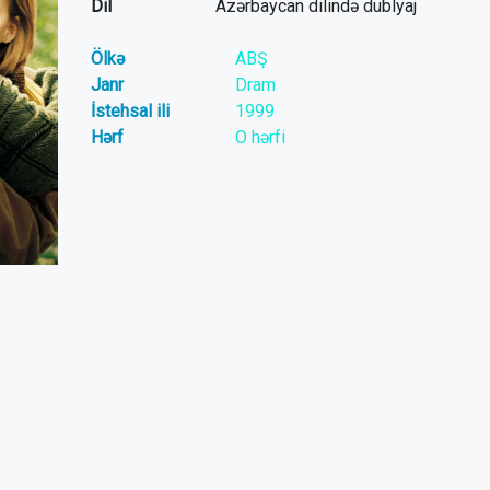
Dil
Azərbaycan dilində dublyaj
Ölkə
ABŞ
Janr
Dram
İstehsal ili
1999
Hərf
O hərfi