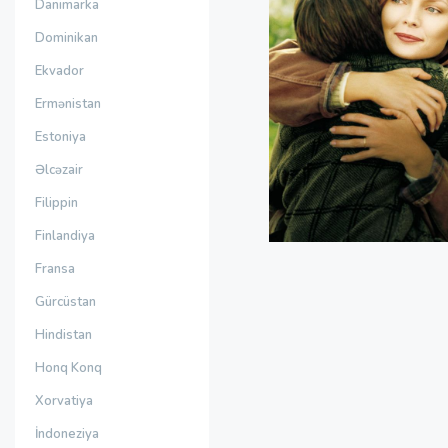
Danimarka
Dominikan
Ekvador
Ermənistan
Estoniya
Əlcəzair
Filippin
Finlandiya
Fransa
Gürcüstan
Hindistan
Honq Konq
Xorvatiya
İndoneziya