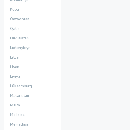
Kolumbiya
Kuba
Qazaxıstan
Qətər
Qırğızıstan
Lixtenşteyn
Litva
Livan
Liviya
Lüksemburq
Macarıstan
Malta
Meksika
Men adası