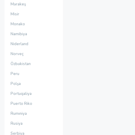
Mərakeş
Misir
Monako
Namibiya
Niderland
Norveç
Özbəkistan
Peru
Polşa
Portuqaliya
Puerto Riko
Rumıniya
Rusiya
Serbiya