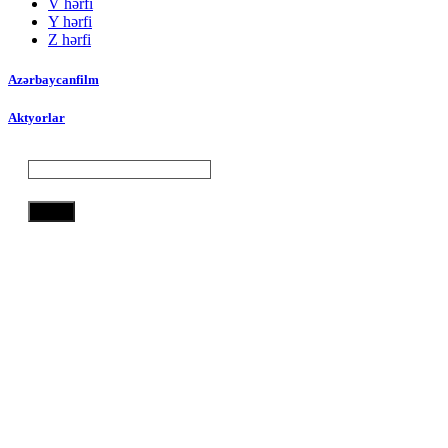
V hərfi
Y hərfi
Z hərfi
Azərbaycanfilm
Aktyorlar
Axtar