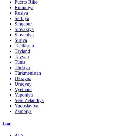
Puerto Riko
Rumıniya
Rusiya
Serbiya
Sinqapur
Slovakiya
Sloveniya
Suriya
Tacikistan
Tayland
Tayvan
Tunis
Türkiyə
Türkmənistan
Ukrayna
Uruqvay
Vyetnam
Yaponiya
Yeni Zelandiya
Yuqoslaviya
Zambiya
Janr
Ailə