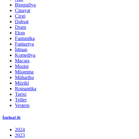
Bioqrafiya
Cinayət
Cizgi
Dəhşət
Dram
Ekşn
Fantastika
Fantaziya
İdman
Komediya
Macəra
Musiqi
Müəmma
Müharibə
Müzikl
Romantika
Tarixi
Triller
Vestern
İstehsal ili
2024
2023