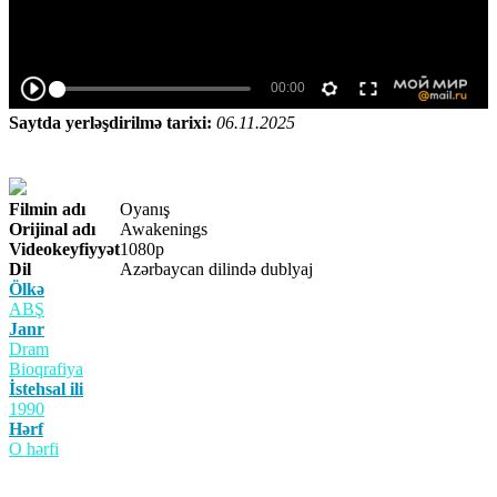
Saytda yerləşdirilmə tarixi:
06.11.2025
Filmin adı
Oyanış
Orijinal adı
Awakenings
Videokeyfiyyət
1080p
Dil
Azərbaycan dilində dublyaj
Ölkə
ABŞ
Janr
Dram
Bioqrafiya
İstehsal ili
1990
Hərf
O hərfi