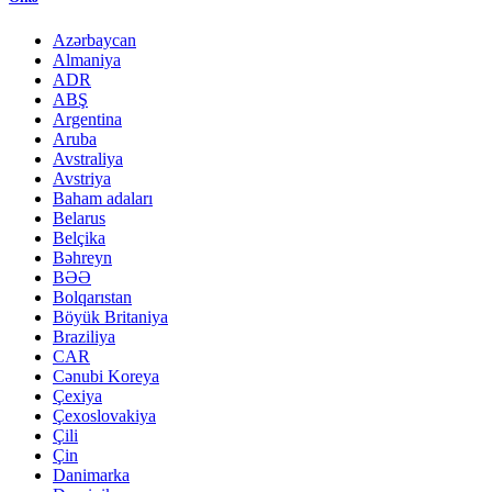
Azərbaycan
Almaniya
ADR
ABŞ
Argentina
Aruba
Avstraliya
Avstriya
Baham adaları
Belarus
Belçika
Bəhreyn
BƏƏ
Bolqarıstan
Böyük Britaniya
Braziliya
CAR
Cənubi Koreya
Çexiya
Çexoslovakiya
Çili
Çin
Danimarka