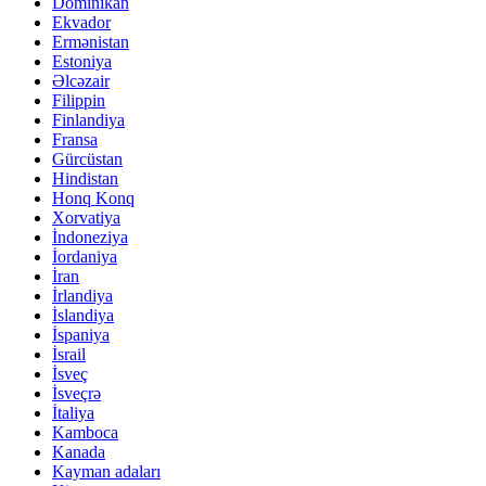
Dominikan
Ekvador
Ermənistan
Estoniya
Əlcəzair
Filippin
Finlandiya
Fransa
Gürcüstan
Hindistan
Honq Konq
Xorvatiya
İndoneziya
İordaniya
İran
İrlandiya
İslandiya
İspaniya
İsrail
İsveç
İsveçrə
İtaliya
Kamboca
Kanada
Kayman adaları