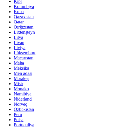
Kipr
Kolumbiya
Kuba
Qazaxıstan
Qətər
Qırğızıstan
Lixtenşteyn
Litva
Livan
Liviya
Lüksemburq
Macarıstan
Malta
Meksika
Men adası
Mərakeş
Misir
Monako
Namibiya
Niderland
Norveç
Özbəkistan
Peru
Polşa
Portuqaliya