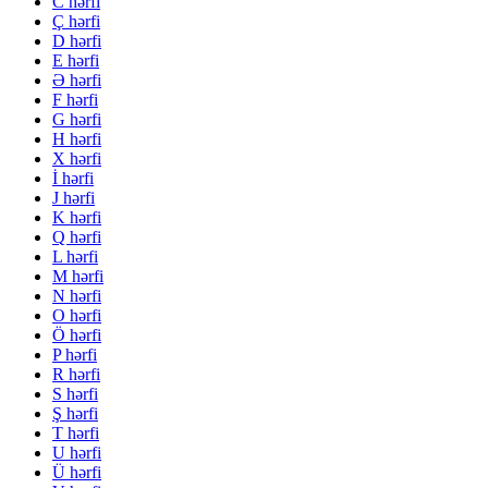
C hərfi
Ç hərfi
D hərfi
E hərfi
Ə hərfi
F hərfi
G hərfi
H hərfi
X hərfi
İ hərfi
J hərfi
K hərfi
Q hərfi
L hərfi
M hərfi
N hərfi
O hərfi
Ö hərfi
P hərfi
R hərfi
S hərfi
Ş hərfi
T hərfi
U hərfi
Ü hərfi