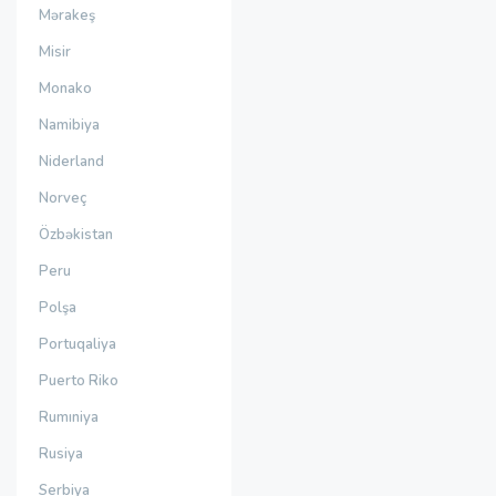
Mərakeş
Misir
Monako
Namibiya
Niderland
Norveç
Özbəkistan
Peru
Polşa
Portuqaliya
Puerto Riko
Rumıniya
Rusiya
Serbiya