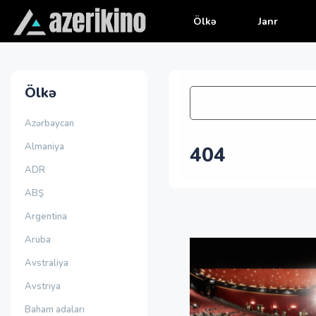
Ölkə
Janr
Ölkə
Azərbaycan
Almaniya
404
ADR
ABŞ
Argentina
Aruba
Avstraliya
Avstriya
Baham adaları