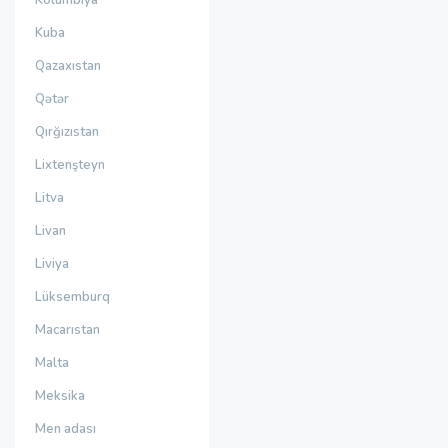
Kolumbiya
Kuba
Qazaxıstan
Qətər
Qırğızıstan
Lixtenşteyn
Litva
Livan
Liviya
Lüksemburq
Macarıstan
Malta
Meksika
Men adası