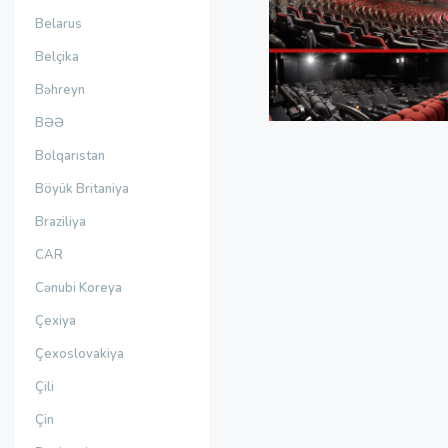
Belarus
Belçika
Bəhreyn
BƏƏ
Bolqarıstan
Böyük Britaniya
Braziliya
CAR
Cənubi Koreya
Çexiya
Çexoslovakiya
Çili
Çin