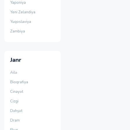
Yaponiya
Yeni Zelandiya
Yuqoslaviya
Zambiya
Janr
Ailə
Bioqrafiya
Cinayət
Cizgi
Dəhşət
Dram