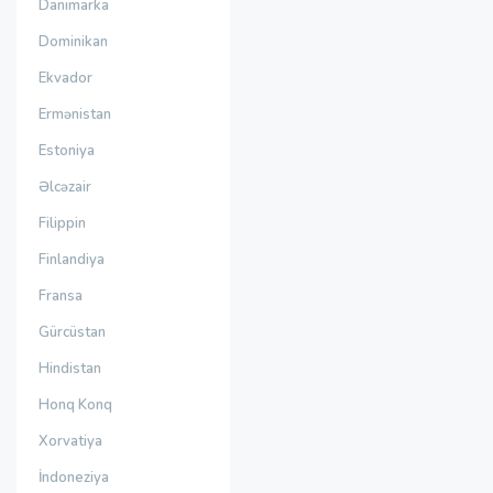
Danimarka
Dominikan
Ekvador
Ermənistan
Estoniya
Əlcəzair
Filippin
Finlandiya
Fransa
Gürcüstan
Hindistan
Honq Konq
Xorvatiya
İndoneziya