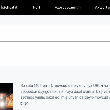
İstehsal ili
Hərf
Azərbaycanfilm
Aktyorla
Bu xəta (404 error), mövcud olmayan və ya URL-i hər 
səbəbdən dəyişdirilən səhifəyə daxil olarkən baş veri
sətrində yanlış daxil edilmiş ünvan da qeyri-mövcud 
bilər.