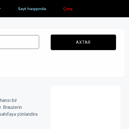
r
Sayt haqqında
Çıxış
AXTAR
hansı bir
r. Brauzerin
səhifəyə yönləndirə