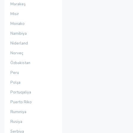
Mərakeş
Misir
Monako
Namibiya
Niderland
Norveç
Özbəkistan
Peru
Polşa
Portuqaliya
Puerto Riko
Rumıniya
Rusiya
Serbiya