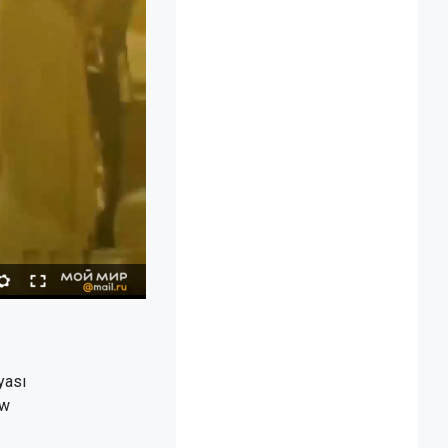
yası
ow