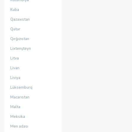
Kolumbiya
Kuba
Qazaxıstan
Qətər
Qırğızıstan
Lixtenşteyn
Litva
Livan
Liviya
Lüksemburq
Macarıstan
Malta
Meksika
Men adası