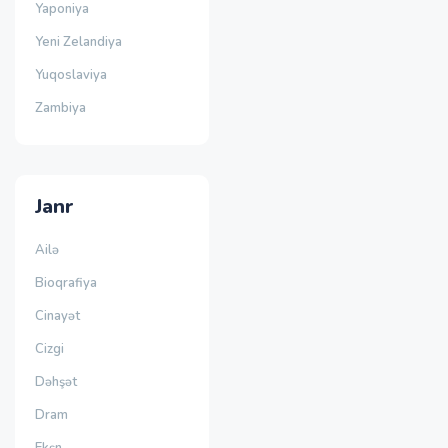
Yaponiya
Yeni Zelandiya
Yuqoslaviya
Zambiya
Janr
Ailə
Bioqrafiya
Cinayət
Cizgi
Dəhşət
Dram