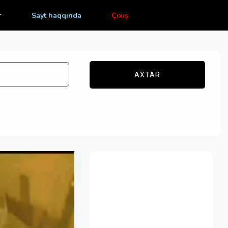
r
Sayt haqqında
Çıxış
AXTAR