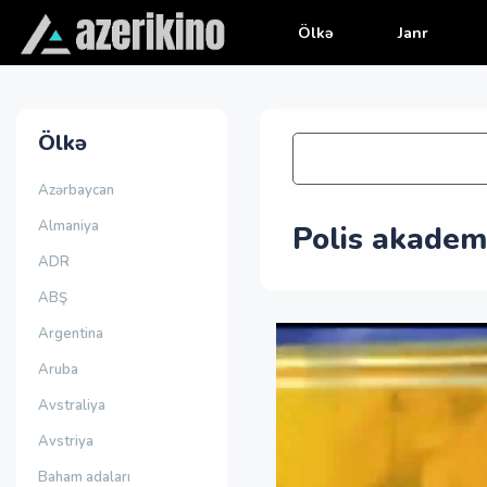
Ölkə
Janr
Ölkə
Azərbaycan
Almaniya
Polis akademi
ADR
ABŞ
Argentina
Aruba
Avstraliya
Avstriya
Baham adaları