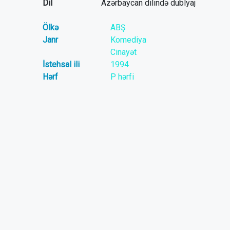
Dil
Azərbaycan dilində dublyaj
Ölkə
ABŞ
Janr
Komediya
Cinayət
İstehsal ili
1994
Hərf
P hərfi