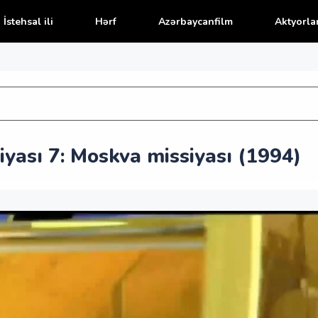
İstehsal ili
Hərf
Azərbaycanfilm
Aktyorla
yası 7: Moskva missiyası (1994)