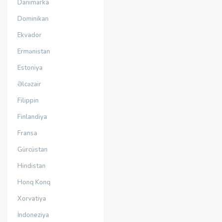
Danimarka
Dominikan
Ekvador
Ermənistan
Estoniya
Əlcəzair
Filippin
Finlandiya
Fransa
Gürcüstan
Hindistan
Honq Konq
Xorvatiya
İndoneziya