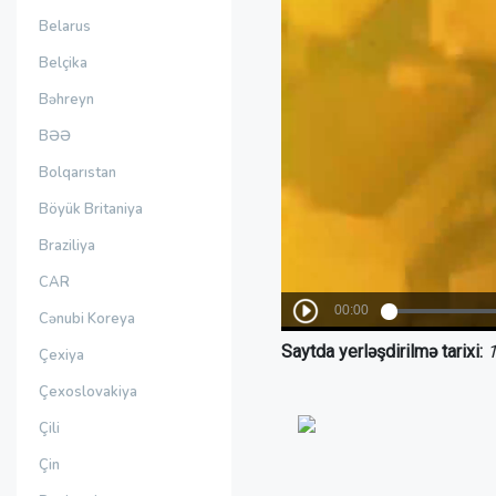
Belarus
Belçika
Bəhreyn
BƏƏ
Bolqarıstan
Böyük Britaniya
Braziliya
CAR
Cənubi Koreya
Saytda yerləşdirilmə tarixi:
1
Çexiya
Çexoslovakiya
Çili
Çin