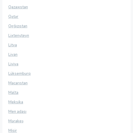
Qazaxıstan
Qətər
Qırğızıstan
Lixtenşteyn
Litva
Livan
Liviya
Lüksemburq
Macarıstan
Malta
Meksika
Men adası
Mərakeş
Misir