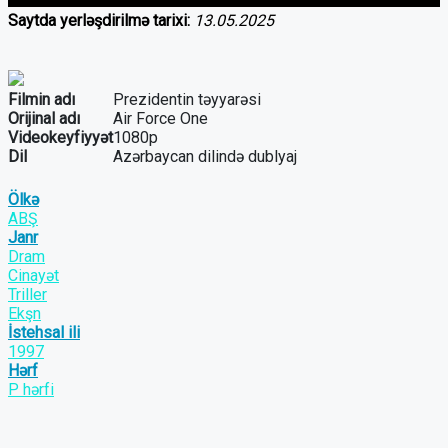
Saytda yerləşdirilmə tarixi:
13.05.2025
Filmin adı
Prezidentin təyyarəsi
Orijinal adı
Air Force One
Videokeyfiyyət
1080p
Dil
Azərbaycan dilində dublyaj
Ölkə
ABŞ
Janr
Dram
Cinayət
Triller
Ekşn
İstehsal ili
1997
Hərf
P hərfi