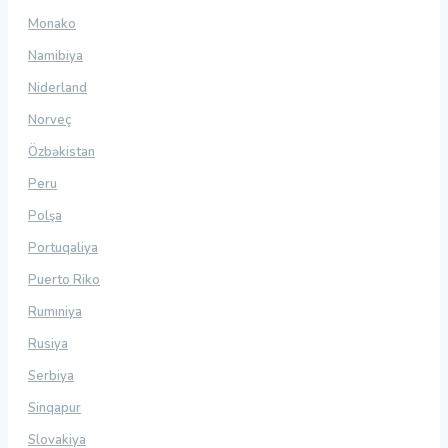
Monako
Namibiya
Niderland
Norveç
Özbəkistan
Peru
Polşa
Portuqaliya
Puerto Riko
Rumıniya
Rusiya
Serbiya
Sinqapur
Slovakiya