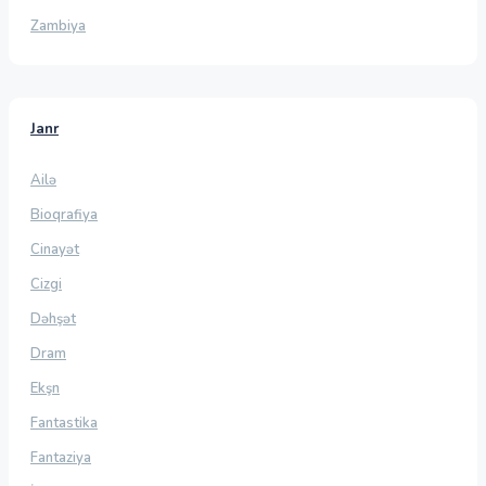
Zambiya
Janr
Ailə
Bioqrafiya
Cinayət
Cizgi
Dəhşət
Dram
Ekşn
Fantastika
Fantaziya