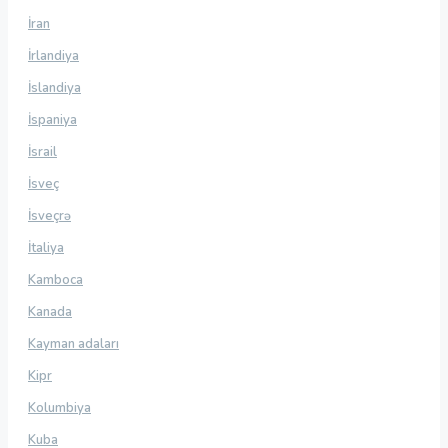
İran
İrlandiya
İslandiya
İspaniya
İsrail
İsveç
İsveçrə
İtaliya
Kamboca
Kanada
Kayman adaları
Kipr
Kolumbiya
Kuba