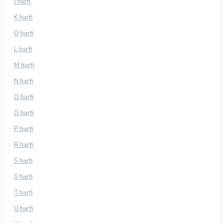
J hərfi
K hərfi
Q hərfi
L hərfi
M hərfi
N hərfi
O hərfi
Ö hərfi
P hərfi
R hərfi
S hərfi
Ş hərfi
T hərfi
U hərfi