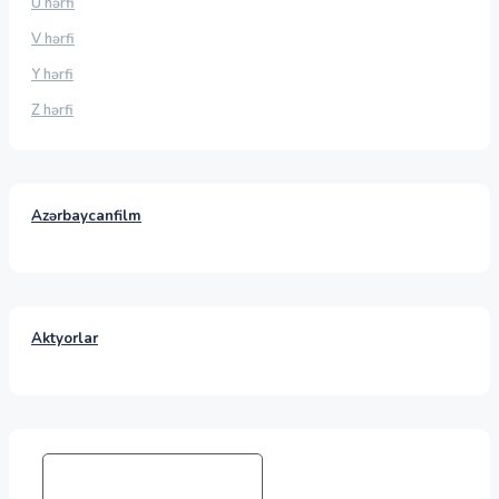
Ü hərfi
V hərfi
Y hərfi
Z hərfi
Azərbaycanfilm
Aktyorlar