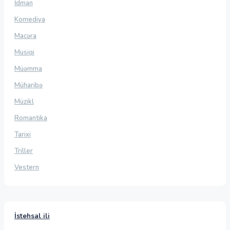
İdman
Komediya
Macəra
Musiqi
Müəmma
Müharibə
Müzikl
Romantika
Tarixi
Triller
Vestern
İstehsal ili