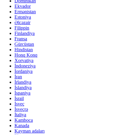
Dominikan
Ekvador
Ermənistan
Estoniya
Əlcəzair
Filippin
Finlandiya
Fransa
Gürcüstan
Hindistan
Honq Konq
Xorvatiya
İndoneziya
İordaniya
İran
İrlandiya
İslandiya
İspaniya
İsrail
İsveç
İsveçrə
İtaliya
Kamboca
Kanada
Kayman adaları