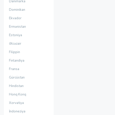
Danimarka
Dominikan
Ekvador
Ermənistan
Estoniya
Əlcəzair
Filippin
Finlandiya
Fransa
Gürcüstan
Hindistan
Honq Konq
Xorvatiya
İndoneziya