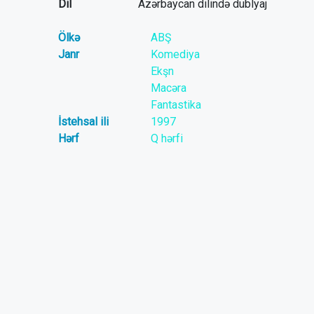
Dil
Azərbaycan dilində dublyaj
Ölkə
ABŞ
Janr
Komediya
Ekşn
Macəra
Fantastika
İstehsal ili
1997
Hərf
Q hərfi