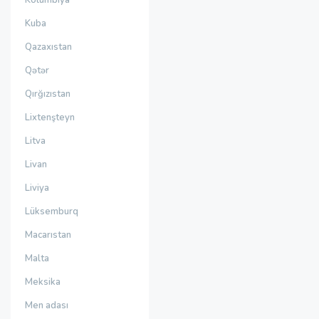
Kolumbiya
Kuba
Qazaxıstan
Qətər
Qırğızıstan
Lixtenşteyn
Litva
Livan
Liviya
Lüksemburq
Macarıstan
Malta
Meksika
Men adası