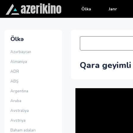
Ölkə
Janr
Ölkə
Azərbaycan
Almaniya
Qara geyimli
ADR
ABŞ
Argentina
Aruba
Avstraliya
Avstriya
Baham adaları