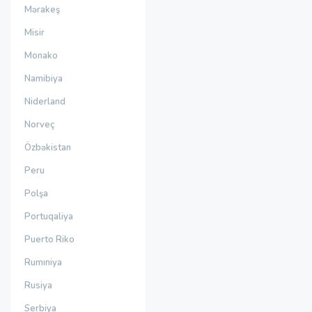
Mərakeş
Misir
Monako
Namibiya
Niderland
Norveç
Özbəkistan
Peru
Polşa
Portuqaliya
Puerto Riko
Rumıniya
Rusiya
Serbiya