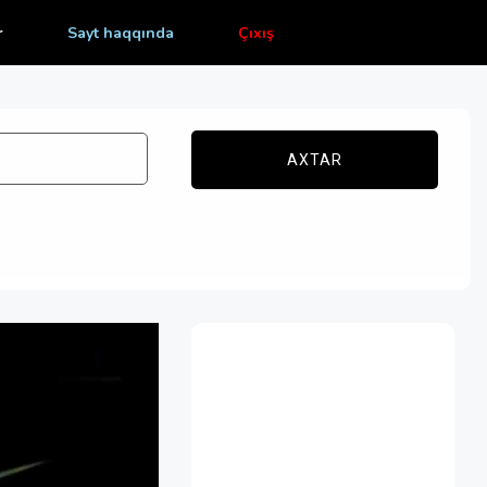
r
Sayt haqqında
Çıxış
AXTAR