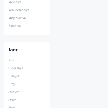
Yaponiya
Yeni Zelandiya
Yuqoslaviya
Zambiya
Janr
Ailə
Bioqrafiya
Cinayət
Cizgi
Dəhşət
Dram