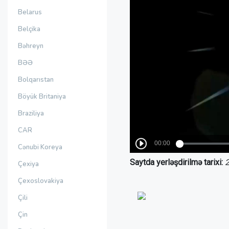
Belarus
Belçika
Bəhreyn
BƏƏ
Bolqarıstan
Böyük Britaniya
Braziliya
CAR
Cənubi Koreya
Saytda yerləşdirilmə tarixi:
2
Çexiya
Çexoslovakiya
Çili
Çin