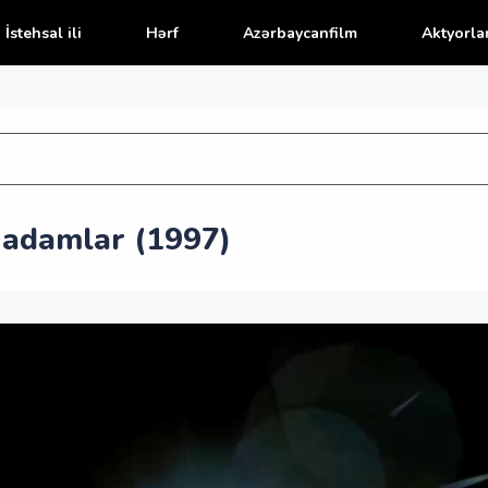
İstehsal ili
Hərf
Azərbaycanfilm
Aktyorla
 adamlar (1997)