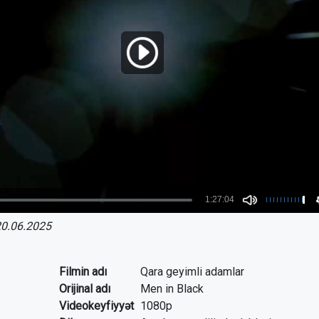
0.06.2025
Filmin adı
Qara geyimli adamlar
Orijinal adı
Men in Black
Videokeyfiyyət
1080p