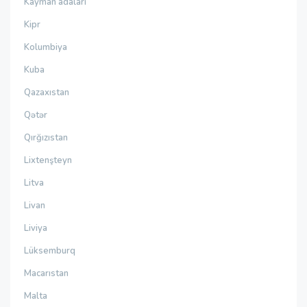
Kayman adaları
Kipr
Kolumbiya
Kuba
Qazaxıstan
Qətər
Qırğızıstan
Lixtenşteyn
Litva
Livan
Liviya
Lüksemburq
Macarıstan
Malta