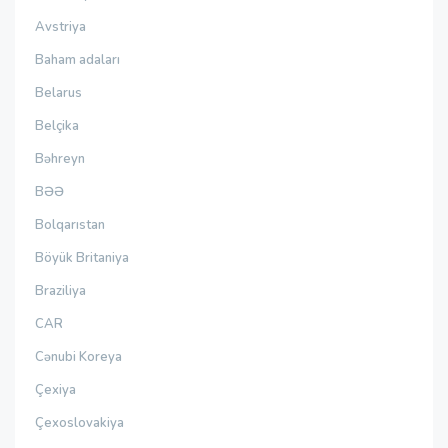
Avstriya
Baham adaları
Belarus
Belçika
Bəhreyn
BƏƏ
Bolqarıstan
Böyük Britaniya
Braziliya
CAR
Cənubi Koreya
Çexiya
Çexoslovakiya