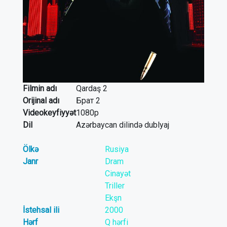
Filmin adı
Qardaş 2
Orijinal adı
Брат 2
Videokeyfiyyət
1080p
Dil
Azərbaycan dilində dublyaj
Ölkə
Rusiya
Janr
Dram
Cinayət
Triller
Ekşn
İstehsal ili
2000
Hərf
Q hərfi