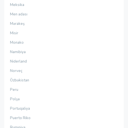
Meksika
Men adası
Mərakeş
Misir
Monako
Namibiya
Niderland
Norveç
Özbəkistan
Peru
Polşa
Portuqaliya
Puerto Riko
Rumıniya