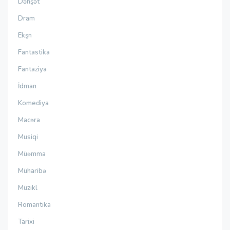
Dəhşət
Dram
Ekşn
Fantastika
Fantaziya
İdman
Komediya
Macəra
Musiqi
Müəmma
Müharibə
Müzikl
Romantika
Tarixi