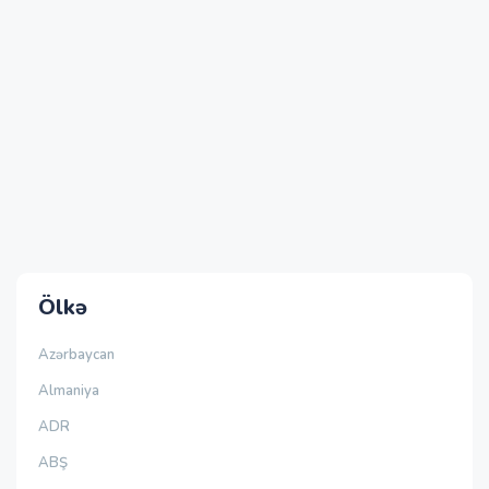
Ölkə
Azərbaycan
Almaniya
ADR
ABŞ