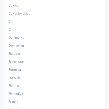
Çexiya
Çexoslovakiya
Çili
Çin
Danimarka
Dominikan
Ekvador
Ermənistan
Estoniya
Əlcəzair
Filippin
Finlandiya
Fransa