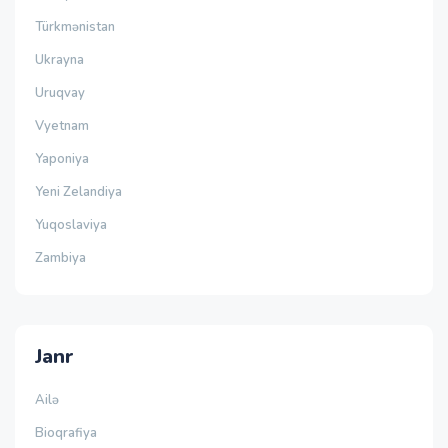
Türkmənistan
Ukrayna
Uruqvay
Vyetnam
Yaponiya
Yeni Zelandiya
Yuqoslaviya
Zambiya
Janr
Ailə
Bioqrafiya