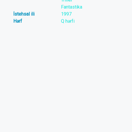
Fantastika
İstehsal ili
1997
Hərf
Q hərfi