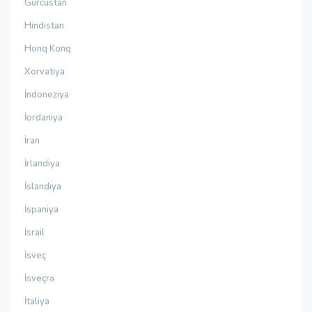
Gürcüstan
Hindistan
Honq Konq
Xorvatiya
İndoneziya
İordaniya
İran
İrlandiya
İslandiya
İspaniya
İsrail
İsveç
İsveçrə
İtaliya