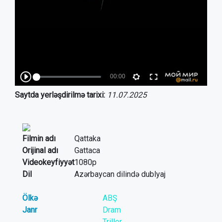
Saytda yerləşdirilmə tarixi:
11.07.2025
Filmin adı
Qattaka
Orijinal adı
Gattaca
Videokeyfiyyət
1080p
Dil
Azərbaycan dilində dublyaj
Ölkə
ABŞ
Janr
Dram
Triller