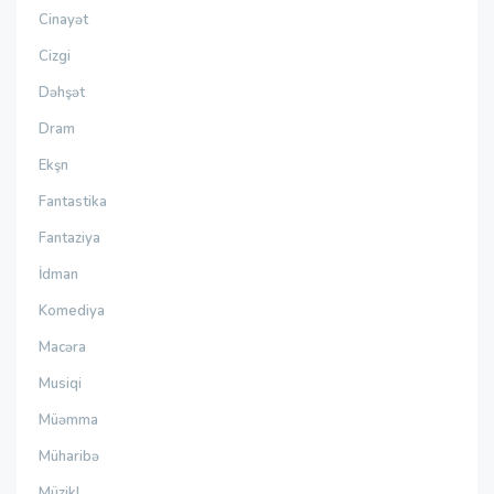
Cinayət
Cizgi
Dəhşət
Dram
Ekşn
Fantastika
Fantaziya
İdman
Komediya
Macəra
Musiqi
Müəmma
Müharibə
Müzikl