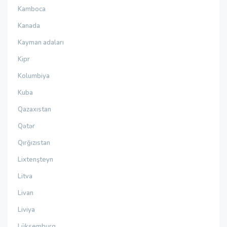
Kamboca
Kanada
Kayman adaları
Kipr
Kolumbiya
Kuba
Qazaxıstan
Qətər
Qırğızıstan
Lixtenşteyn
Litva
Livan
Liviya
Lüksemburq