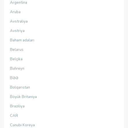
Argentina
Aruba
Avstraliya
Avstriya
Baham adaları
Belarus
Belçika
Bəhreyn
BƏƏ
Bolqarıstan
Böyük Britaniya
Braziliya
CAR
Cənubi Koreya