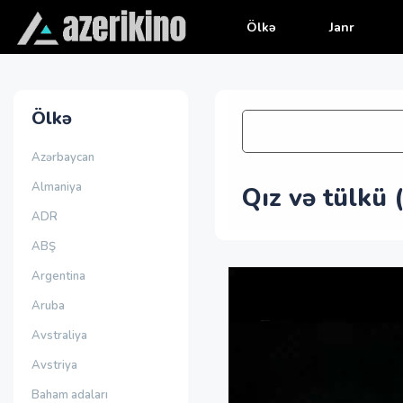
Ölkə
Janr
Ölkə
Azərbaycan
Almaniya
Qız və tülkü 
ADR
ABŞ
Argentina
Aruba
Avstraliya
Avstriya
Baham adaları