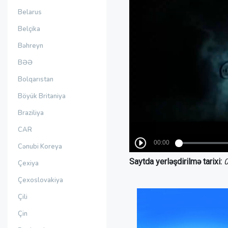
Belarus
Belçika
Bəhreyn
BƏƏ
Bolqarıstan
Böyük Britaniya
Braziliya
CAR
Cənubi Koreya
Saytda yerləşdirilmə tarixi:
0
Çexiya
Çexoslovakiya
Çili
Çin