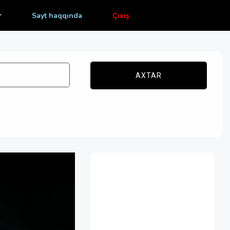
r
Sayt haqqında
Çıxış
AXTAR