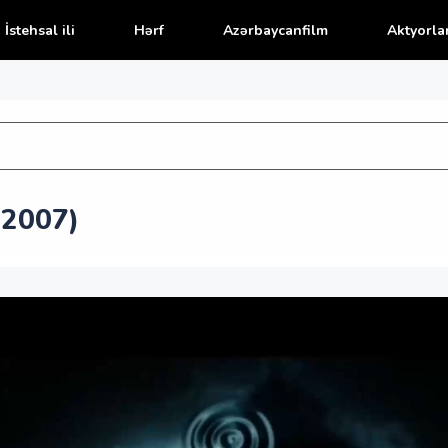
İstehsal ili
Hərf
Azərbaycanfilm
Aktyorla
(2007)