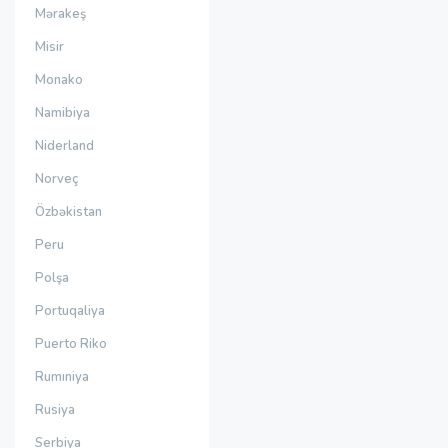
Mərakeş
Misir
Monako
Namibiya
Niderland
Norveç
Özbəkistan
Peru
Polşa
Portuqaliya
Puerto Riko
Rumıniya
Rusiya
Serbiya