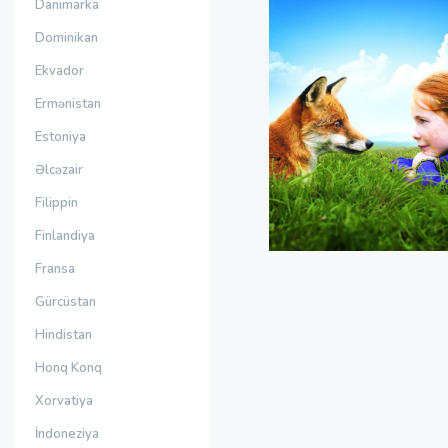
Danimarka
Dominikan
Ekvador
Ermənistan
Estoniya
Əlcəzair
Filippin
Finlandiya
Fransa
Gürcüstan
Hindistan
Honq Konq
Xorvatiya
İndoneziya