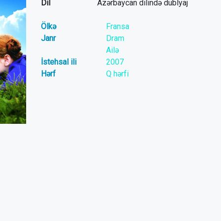
Dil
Azərbaycan dilində dublyaj
Ölkə
Fransa
Janr
Dram
Ailə
İstehsal ili
2007
Hərf
Q hərfi