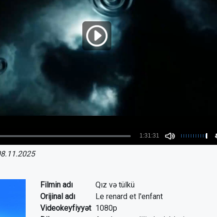
8.11.2025
Filmin adı
Qız və tülkü
Orijinal adı
Le renard et l'enfant
Videokeyfiyyət
1080p