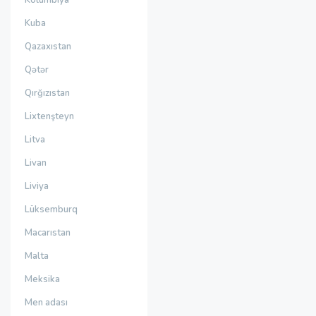
Kolumbiya
Kuba
Qazaxıstan
Qətər
Qırğızıstan
Lixtenşteyn
Litva
Livan
Liviya
Lüksemburq
Macarıstan
Malta
Meksika
Men adası