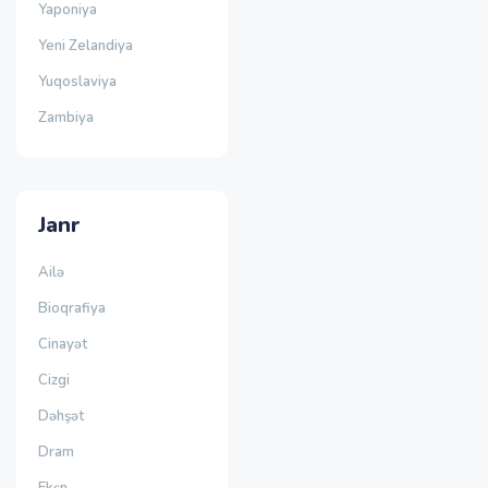
Yaponiya
Yeni Zelandiya
Yuqoslaviya
Zambiya
Janr
Ailə
Bioqrafiya
Cinayət
Cizgi
Dəhşət
Dram