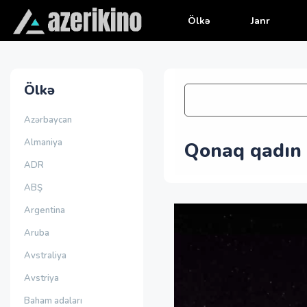
Ölkə
Janr
Ölkə
Azərbaycan
Almaniya
Qonaq qadın 
ADR
ABŞ
Argentina
Aruba
Avstraliya
Avstriya
Baham adaları