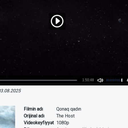
3.08.2025
Filmin adı
Qonaq qadın
Orijinal adı
The Host
Videokeyfiyyət
1080p