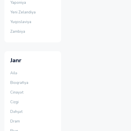
Yaponiya
Yeni Zelandiya
Yuqoslaviya
Zambiya
Janr
Ailə
Bioqrafiya
Cinayət
Cizgi
Dəhşət
Dram