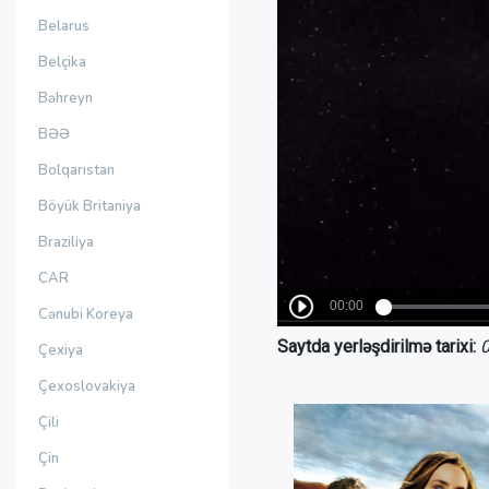
Belarus
Belçika
Bəhreyn
BƏƏ
Bolqarıstan
Böyük Britaniya
Braziliya
CAR
Cənubi Koreya
Saytda yerləşdirilmə tarixi:
0
Çexiya
Çexoslovakiya
Çili
Çin