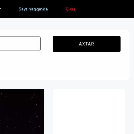
r
Sayt haqqında
Çıxış
AXTAR