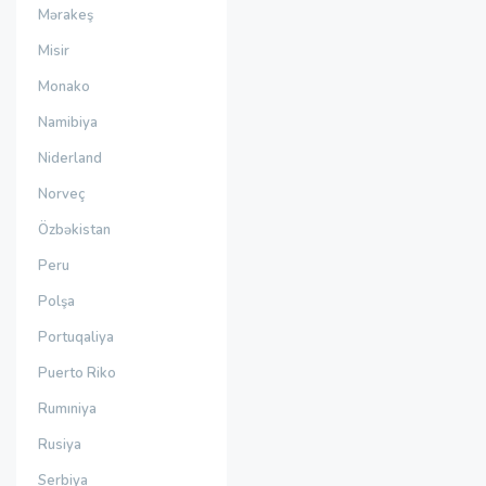
Mərakeş
Misir
Monako
Namibiya
Niderland
Norveç
Özbəkistan
Peru
Polşa
Portuqaliya
Puerto Riko
Rumıniya
Rusiya
Serbiya