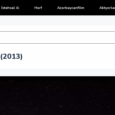
İstehsal ili
Hərf
Azərbaycanfilm
Aktyorla
(2013)