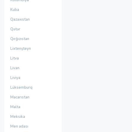
Kolumbiya
Kuba
Qazaxıstan
Qətər
Qırğızıstan
Lixtenşteyn
Litva
Livan
Liviya
Lüksemburq
Macarıstan
Malta
Meksika
Men adası