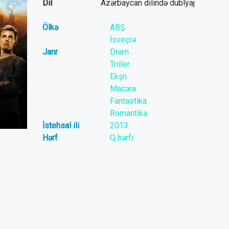
Dil
Azərbaycan dilində dublyaj
Ölkə
ABŞ
İsveçrə
Janr
Dram
Triller
Ekşn
Macəra
Fantastika
Romantika
İstehsal ili
2013
Hərf
Q hərfi