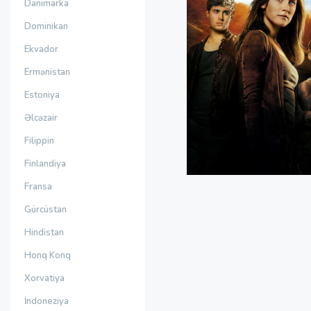
Danimarka
Dominikan
Ekvador
Ermənistan
Estoniya
Əlcəzair
Filippin
Finlandiya
Fransa
Gürcüstan
Hindistan
Honq Konq
Xorvatiya
İndoneziya