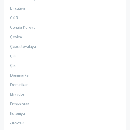
Braziliya
CAR
Cənubi Koreya
Çexiya
Çexoslovakiya
Çili
Çin
Danimarka
Dominikan
Ekvador
Ermənistan
Estoniya
Əlcəzair