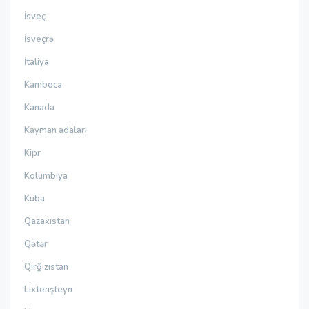
İsveç
İsveçrə
İtaliya
Kamboca
Kanada
Kayman adaları
Kipr
Kolumbiya
Kuba
Qazaxıstan
Qətər
Qırğızıstan
Lixtenşteyn