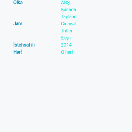
Ölkə
ABŞ
Kanada
Tayland
Janr
Cinayət
Triller
Ekşn
İstehsal ili
2014
Hərf
Q hərfi