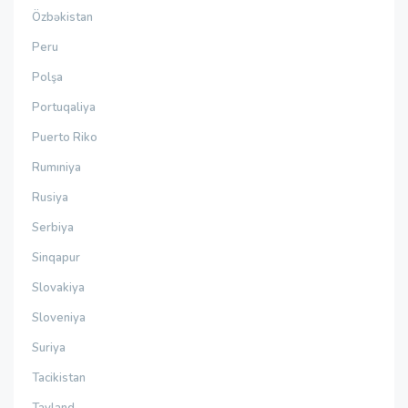
Özbəkistan
Peru
Polşa
Portuqaliya
Puerto Riko
Rumıniya
Rusiya
Serbiya
Sinqapur
Slovakiya
Sloveniya
Suriya
Tacikistan
Tayland