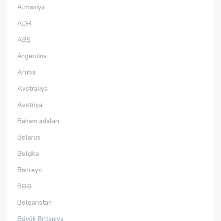
Almaniya
ADR
ABŞ
Argentina
Aruba
Avstraliya
Avstriya
Baham adaları
Belarus
Belçika
Bəhreyn
BƏƏ
Bolqarıstan
Böyük Britaniya