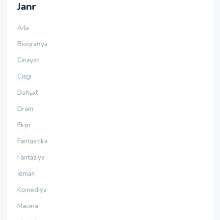
Janr
Ailə
Bioqrafiya
Cinayət
Cizgi
Dəhşət
Dram
Ekşn
Fantastika
Fantaziya
İdman
Komediya
Macəra