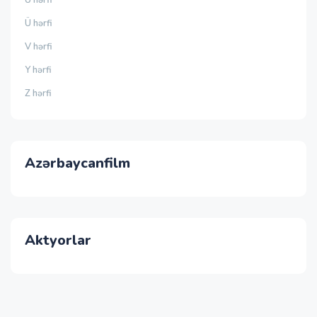
Ü hərfi
V hərfi
Y hərfi
Z hərfi
Azərbaycanfilm
Aktyorlar