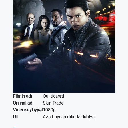
Filmin adı
Qul ticarəti
Orijinal adı
Skin Trade
Videokeyfiyyət
1080p
Dil
Azərbaycan dilində dublyaj