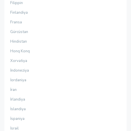
Filippin
Finlandiya
Fransa
Gürcüstan
Hindistan
Honq Konq
Xorvatiya
İndoneziya
İordaniya
İran
İrlandiya
İslandiya
İspaniya
İsrail