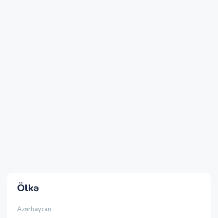
Ölkə
Azərbaycan