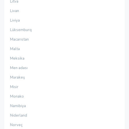
Litva
Livan
Liviya
Lüksemburq
Macarıstan
Malta
Meksika
Men adası
Mərakeş
Misir
Monako
Namibiya
Niderland
Norveç