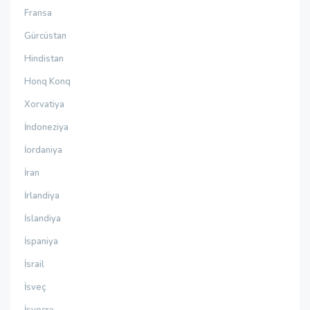
Fransa
Gürcüstan
Hindistan
Honq Konq
Xorvatiya
İndoneziya
İordaniya
İran
İrlandiya
İslandiya
İspaniya
İsrail
İsveç