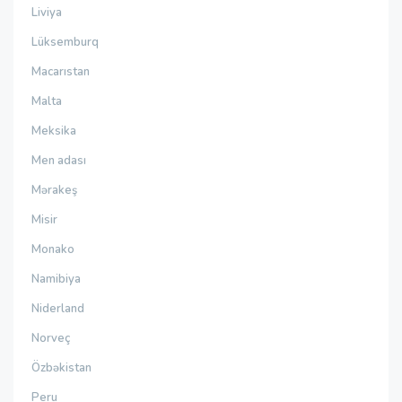
Liviya
Lüksemburq
Macarıstan
Malta
Meksika
Men adası
Mərakeş
Misir
Monako
Namibiya
Niderland
Norveç
Özbəkistan
Peru