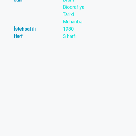
Bioqrafiya
Tarixi
Müharibə
İstehsal ili
1980
Hərf
S hərfi