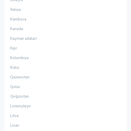
İsveçrə
İtaliya
Kamboca
Kanada
Kayman adaları
Kipr
Kolumbiya
Kuba
Qazaxıstan
Qətər
Qırğızıstan
Lixtenşteyn
Litva
Livan