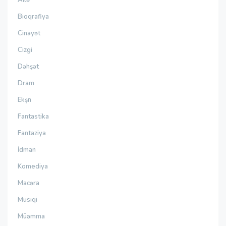
Ailə
Bioqrafiya
Cinayət
Cizgi
Dəhşət
Dram
Ekşn
Fantastika
Fantaziya
İdman
Komediya
Macəra
Musiqi
Müəmma