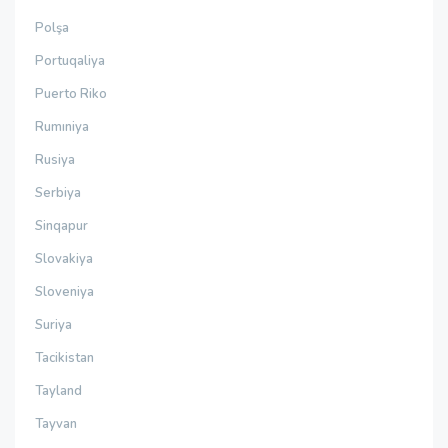
Polşa
Portuqaliya
Puerto Riko
Rumıniya
Rusiya
Serbiya
Sinqapur
Slovakiya
Sloveniya
Suriya
Tacikistan
Tayland
Tayvan