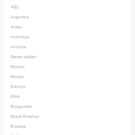
ABŞ
Argentina
Aruba
Avstraliya
Avstriya
Baham adaları
Belarus
Belçika
Bəhreyn
BƏƏ
Bolqarıstan
Böyük Britaniya
Braziliya