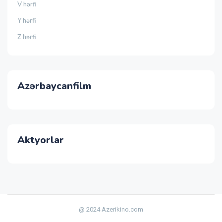
V hərfi
Y hərfi
Z hərfi
Azərbaycanfilm
Aktyorlar
@ 2024 Azerikino.com