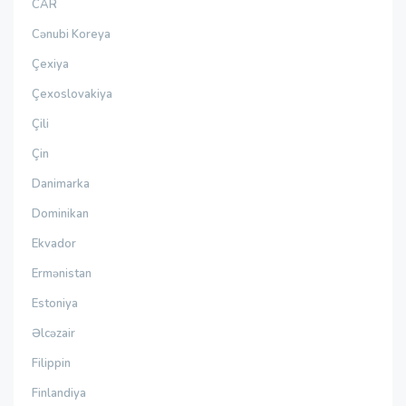
CAR
Cənubi Koreya
Çexiya
Çexoslovakiya
Çili
Çin
Danimarka
Dominikan
Ekvador
Ermənistan
Estoniya
Əlcəzair
Filippin
Finlandiya