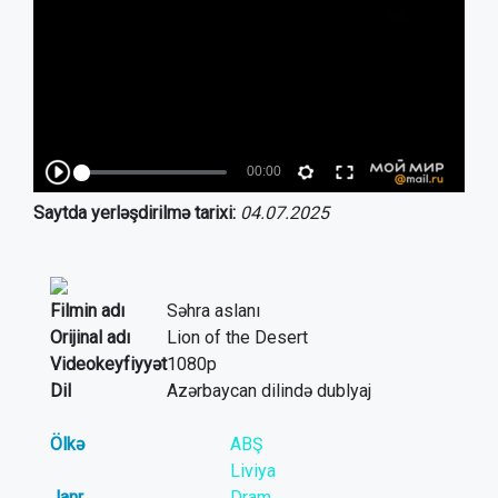
Saytda yerləşdirilmə tarixi:
04.07.2025
Filmin adı
Səhra aslanı
Orijinal adı
Lion of the Desert
Videokeyfiyyət
1080p
Dil
Azərbaycan dilində dublyaj
Ölkə
ABŞ
Liviya
Janr
Dram