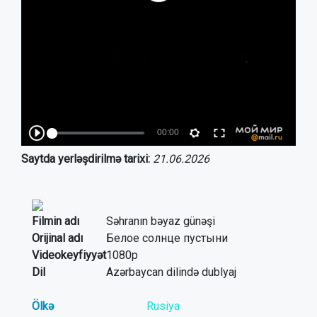
Saytda yerləşdirilmə tarixi:
21.06.2026
Filmin adı
Səhranın bəyaz günəşi
Orijinal adı
Белое солнце пустыни
Videokeyfiyyət
1080p
Dil
Azərbaycan dilində dublyaj
Ölkə
Rusiya