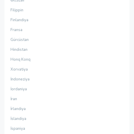
Əlcəzair
Filippin
Finlandiya
Fransa
Gürcüstan
Hindistan
Honq Konq
Xorvatiya
İndoneziya
İordaniya
İran
İrlandiya
İslandiya
İspaniya