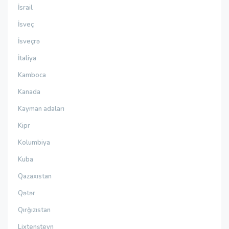
İsrail
İsveç
İsveçrə
İtaliya
Kamboca
Kanada
Kayman adaları
Kipr
Kolumbiya
Kuba
Qazaxıstan
Qətər
Qırğızıstan
Lixtenşteyn