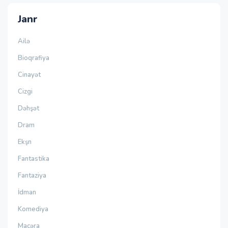
Janr
Ailə
Bioqrafiya
Cinayət
Cizgi
Dəhşət
Dram
Ekşn
Fantastika
Fantaziya
İdman
Komediya
Macəra