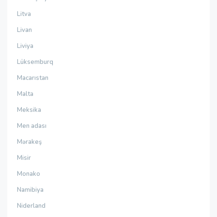
Litva
Livan
Liviya
Lüksemburq
Macarıstan
Malta
Meksika
Men adası
Mərakeş
Misir
Monako
Namibiya
Niderland