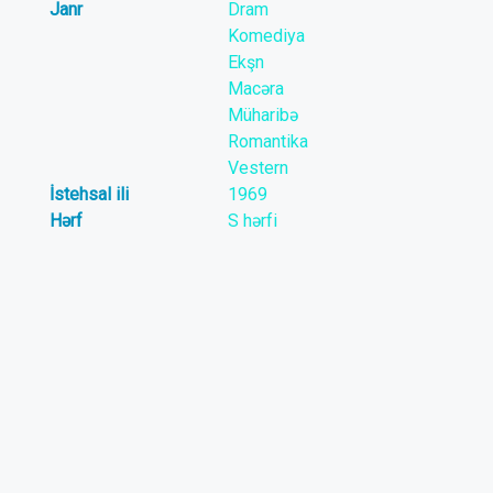
Janr
Dram
Komediya
Ekşn
Macəra
Müharibə
Romantika
Vestern
İstehsal ili
1969
Hərf
S hərfi