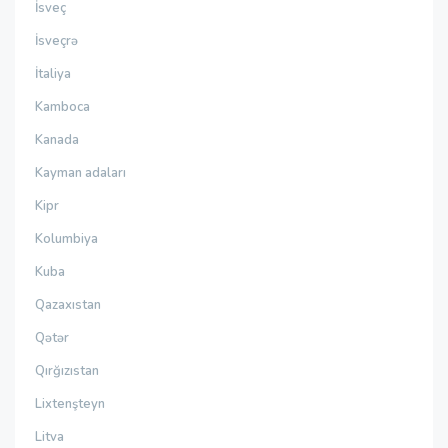
İsveç
İsveçrə
İtaliya
Kamboca
Kanada
Kayman adaları
Kipr
Kolumbiya
Kuba
Qazaxıstan
Qətər
Qırğızıstan
Lixtenşteyn
Litva