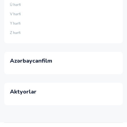
Ü hərfi
V hərfi
Y hərfi
Z hərfi
Azərbaycanfilm
Aktyorlar