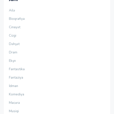
Ailə
Bioqrafiya
Cinayət
Cizgi
Dəhşət
Dram
Ekşn
Fantastika
Fantaziya
İdman
Komediya
Macəra
Musiqi