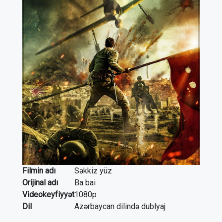
Filmin adı
Səkkiz yüz
Orijinal adı
Ba bai
Videokeyfiyyət
1080p
Dil
Azərbaycan dilində dublyaj