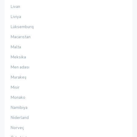
Livan
Liviya
Lüksemburq
Macarıstan
Malta
Meksika
Men adası
Mərakeş
Misir
Monako
Namibiya
Niderland
Norveç