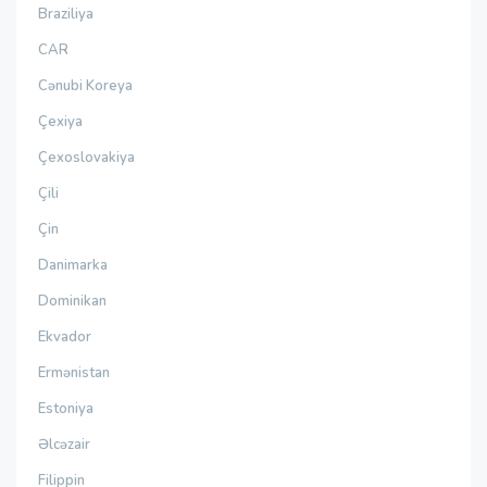
Braziliya
CAR
Cənubi Koreya
Çexiya
Çexoslovakiya
Çili
Çin
Danimarka
Dominikan
Ekvador
Ermənistan
Estoniya
Əlcəzair
Filippin