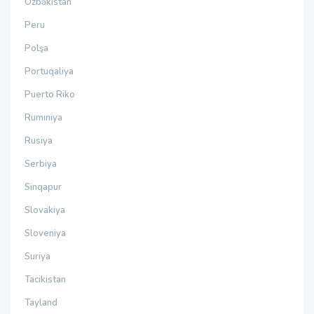
Özbəkistan
Peru
Polşa
Portuqaliya
Puerto Riko
Rumıniya
Rusiya
Serbiya
Sinqapur
Slovakiya
Sloveniya
Suriya
Tacikistan
Tayland