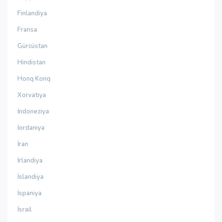
Finlandiya
Fransa
Gürcüstan
Hindistan
Honq Konq
Xorvatiya
İndoneziya
İordaniya
İran
İrlandiya
İslandiya
İspaniya
İsrail