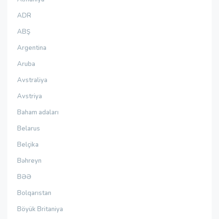
ADR
ABŞ
Argentina
Aruba
Avstraliya
Avstriya
Baham adaları
Belarus
Belçika
Bəhreyn
BƏƏ
Bolqarıstan
Böyük Britaniya