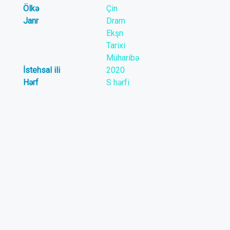
Ölkə
Çin
Janr
Dram
Ekşn
Tarixi
Müharibə
İstehsal ili
2020
Hərf
S hərfi