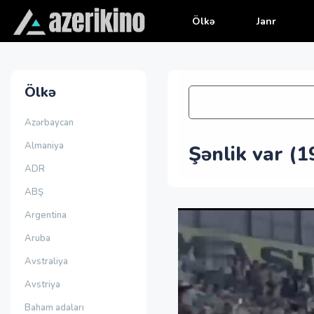
Ölkə
Janr
Ölkə
Azərbaycan
Almaniya
Şənlik var (1
ADR
ABŞ
Argentina
Aruba
Avstraliya
Avstriya
Baham adaları