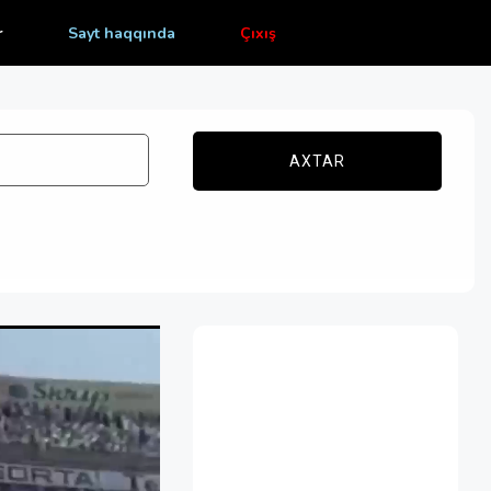
r
Sayt haqqında
Çıxış
AXTAR