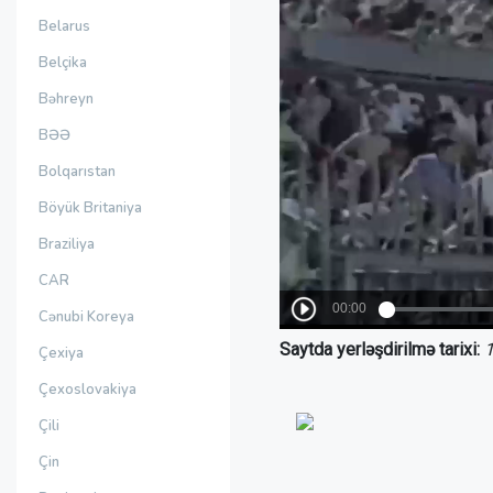
Belarus
Belçika
Bəhreyn
BƏƏ
Bolqarıstan
Böyük Britaniya
Braziliya
CAR
Cənubi Koreya
Saytda yerləşdirilmə tarixi:
1
Çexiya
Çexoslovakiya
Çili
Çin