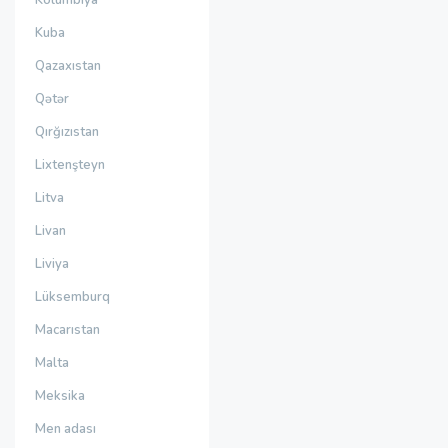
Kolumbiya
Kuba
Qazaxıstan
Qətər
Qırğızıstan
Lixtenşteyn
Litva
Livan
Liviya
Lüksemburq
Macarıstan
Malta
Meksika
Men adası