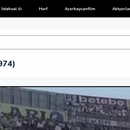
İstehsal ili
Hərf
Azərbaycanfilm
Aktyorla
974)