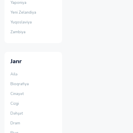
Yaponiya
Yeni Zelandiya
Yuqoslaviya
Zambiya
Janr
Ailə
Bioqrafiya
Cinayət
Cizgi
Dəhşət
Dram