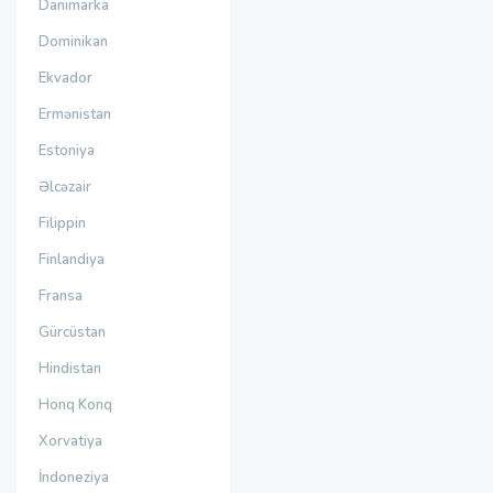
Danimarka
Dominikan
Ekvador
Ermənistan
Estoniya
Əlcəzair
Filippin
Finlandiya
Fransa
Gürcüstan
Hindistan
Honq Konq
Xorvatiya
İndoneziya