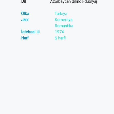
Dil
Azərbaycan dilində dublyaj
Ölkə
Türkiyə
Janr
Komediya
Romantika
İstehsal ili
1974
Hərf
Ş hərfi