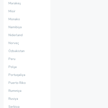
Mərakeş
Misir
Monako
Namibiya
Niderland
Norveç
Özbəkistan
Peru
Polşa
Portuqaliya
Puerto Riko
Rumıniya
Rusiya
Serbiya