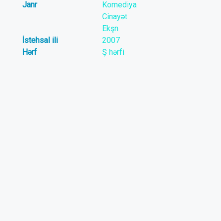
Janr
Komediya
Cinayət
Ekşn
İstehsal ili
2007
Hərf
Ş hərfi