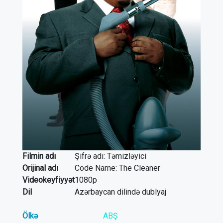
Filmin adı
Şifrə adı: Təmizləyici
Orijinal adı
Code Name: The Cleaner
Videokeyfiyyət
1080p
Dil
Azərbaycan dilində dublyaj
Ölkə
ABŞ