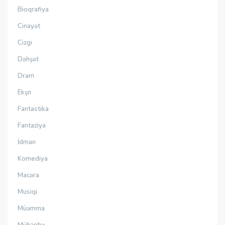
Bioqrafiya
Cinayət
Cizgi
Dəhşət
Dram
Ekşn
Fantastika
Fantaziya
İdman
Komediya
Macəra
Musiqi
Müəmma
Müharibə