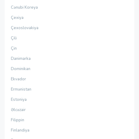
Cənubi Koreya
Çexiya
Çexoslovakiya
Çili
Çin
Danimarka
Dominikan
Ekvador
Ermənistan
Estoniya
Əlcəzair
Filippin
Finlandiya