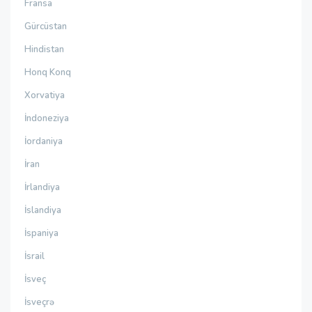
Fransa
Gürcüstan
Hindistan
Honq Konq
Xorvatiya
İndoneziya
İordaniya
İran
İrlandiya
İslandiya
İspaniya
İsrail
İsveç
İsveçrə