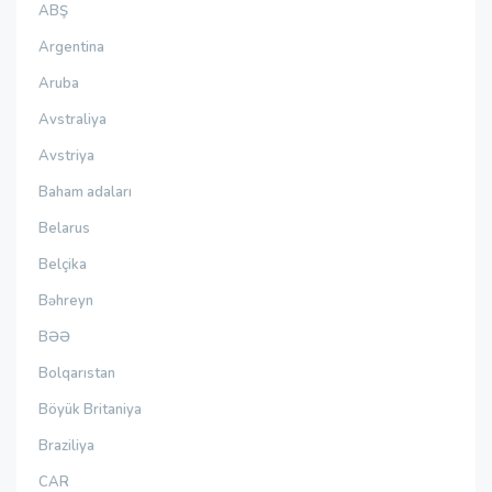
ABŞ
Argentina
Aruba
Avstraliya
Avstriya
Baham adaları
Belarus
Belçika
Bəhreyn
BƏƏ
Bolqarıstan
Böyük Britaniya
Braziliya
CAR