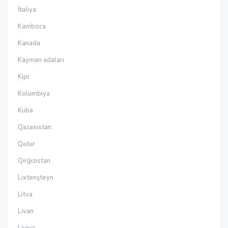
İtaliya
Kamboca
Kanada
Kayman adaları
Kipr
Kolumbiya
Kuba
Qazaxıstan
Qətər
Qırğızıstan
Lixtenşteyn
Litva
Livan
Liviya