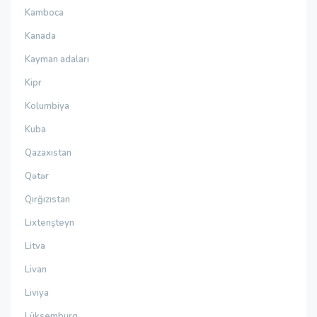
Kamboca
Kanada
Kayman adaları
Kipr
Kolumbiya
Kuba
Qazaxıstan
Qətər
Qırğızıstan
Lixtenşteyn
Litva
Livan
Liviya
Lüksemburq