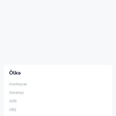
Ölkə
Azərbaycan
Almaniya
ADR
ABŞ