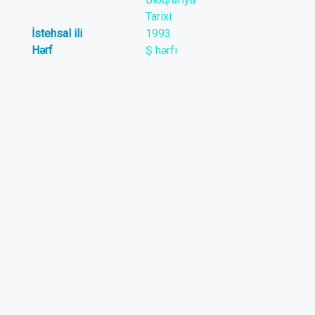
Tarixi
İstehsal ili
1993
Hərf
Ş hərfi