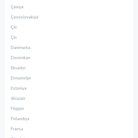
Çexiya
Çexoslovakiya
Çili
Çin
Danimarka
Dominikan
Ekvador
Ermənistan
Estoniya
Əlcəzair
Filippin
Finlandiya
Fransa