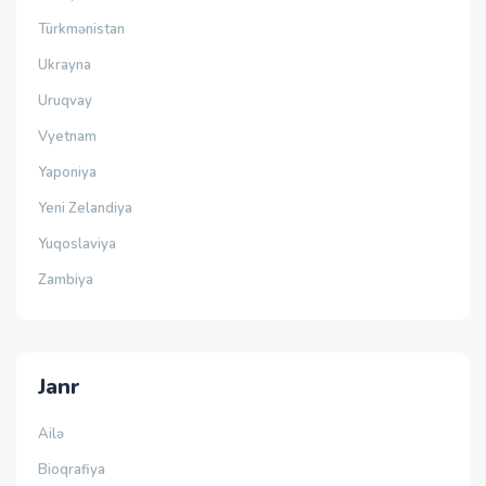
Türkmənistan
Ukrayna
Uruqvay
Vyetnam
Yaponiya
Yeni Zelandiya
Yuqoslaviya
Zambiya
Janr
Ailə
Bioqrafiya