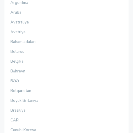
Argentina
Aruba
Avstraliya
Avstriya
Baham adaları
Belarus
Belçika
Bəhreyn
BƏƏ
Bolqarıstan
Böyük Britaniya
Braziliya
CAR
Cənubi Koreya