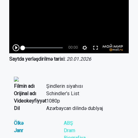
Saytda yerləşdirilmə tarixi:
20.01.2026
Filmin adı
Şindlerin siyahısı
Orijinal adı
Schindler's List
Videokeyfiyyət
1080p
Dil
Azərbaycan dilində dublyaj
Ölkə
ABŞ
Janr
Dram
Bioqrafiya