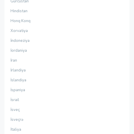
Gürcüstan
Hindistan
Honq Konq
Xorvatiya
İndoneziya
İordaniya
İran
İrlandiya
İslandiya
İspaniya
İsrail
İsveç
İsveçrə
İtaliya