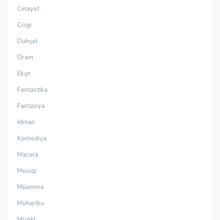
Cinayət
Cizgi
Dəhşət
Dram
Ekşn
Fantastika
Fantaziya
İdman
Komediya
Macəra
Musiqi
Müəmma
Müharibə
Müzikl