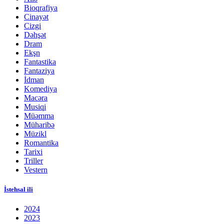
Bioqrafiya
Cinayət
Cizgi
Dəhşət
Dram
Ekşn
Fantastika
Fantaziya
İdman
Komediya
Macəra
Musiqi
Müəmma
Müharibə
Müzikl
Romantika
Tarixi
Triller
Vestern
İstehsal ili
2024
2023