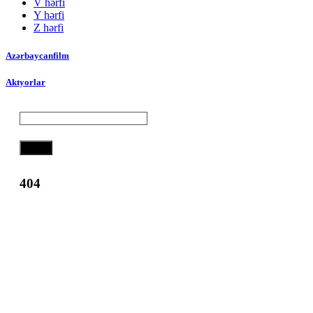
V hərfi
Y hərfi
Z hərfi
Azərbaycanfilm
Aktyorlar
Axtar
404