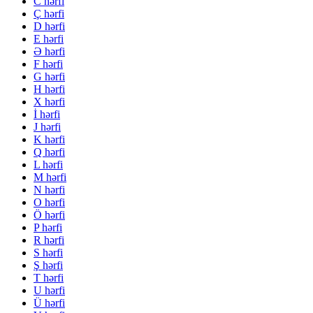
C hərfi
Ç hərfi
D hərfi
E hərfi
Ə hərfi
F hərfi
G hərfi
H hərfi
X hərfi
İ hərfi
J hərfi
K hərfi
Q hərfi
L hərfi
M hərfi
N hərfi
O hərfi
Ö hərfi
P hərfi
R hərfi
S hərfi
Ş hərfi
T hərfi
U hərfi
Ü hərfi