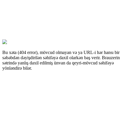
Bu xəta (404 error), mövcud olmayan və ya URL-i hər hansı bir
səbəbdən dəyişdirilən səhifəyə daxil olarkən baş verir. Brauzerin
sətrində yanlış daxil edilmiş ünvan da qeyri-mövcud səhifəyə
yönləndirə bilər.