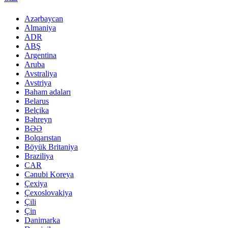
Azərbaycan
Almaniya
ADR
ABŞ
Argentina
Aruba
Avstraliya
Avstriya
Baham adaları
Belarus
Belçika
Bəhreyn
BƏƏ
Bolqarıstan
Böyük Britaniya
Braziliya
CAR
Cənubi Koreya
Çexiya
Çexoslovakiya
Çili
Çin
Danimarka