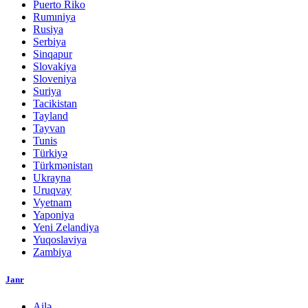
Puerto Riko
Rumıniya
Rusiya
Serbiya
Sinqapur
Slovakiya
Sloveniya
Suriya
Tacikistan
Tayland
Tayvan
Tunis
Türkiyə
Türkmənistan
Ukrayna
Uruqvay
Vyetnam
Yaponiya
Yeni Zelandiya
Yuqoslaviya
Zambiya
Janr
Ailə