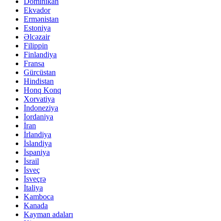
Dominikan
Ekvador
Ermənistan
Estoniya
Əlcəzair
Filippin
Finlandiya
Fransa
Gürcüstan
Hindistan
Honq Konq
Xorvatiya
İndoneziya
İordaniya
İran
İrlandiya
İslandiya
İspaniya
İsrail
İsveç
İsveçrə
İtaliya
Kamboca
Kanada
Kayman adaları