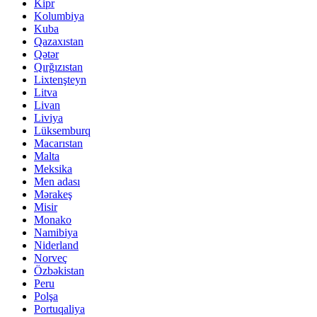
Kipr
Kolumbiya
Kuba
Qazaxıstan
Qətər
Qırğızıstan
Lixtenşteyn
Litva
Livan
Liviya
Lüksemburq
Macarıstan
Malta
Meksika
Men adası
Mərakeş
Misir
Monako
Namibiya
Niderland
Norveç
Özbəkistan
Peru
Polşa
Portuqaliya