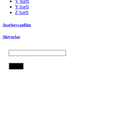
V hərfi
Y hərfi
Z hərfi
Azərbaycanfilm
Aktyorlar
Axtar