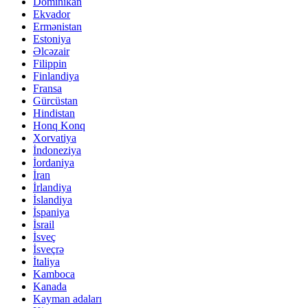
Dominikan
Ekvador
Ermənistan
Estoniya
Əlcəzair
Filippin
Finlandiya
Fransa
Gürcüstan
Hindistan
Honq Konq
Xorvatiya
İndoneziya
İordaniya
İran
İrlandiya
İslandiya
İspaniya
İsrail
İsveç
İsveçrə
İtaliya
Kamboca
Kanada
Kayman adaları