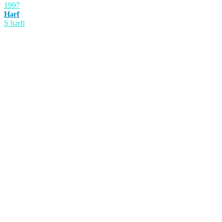
1997
Hərf
S hərfi