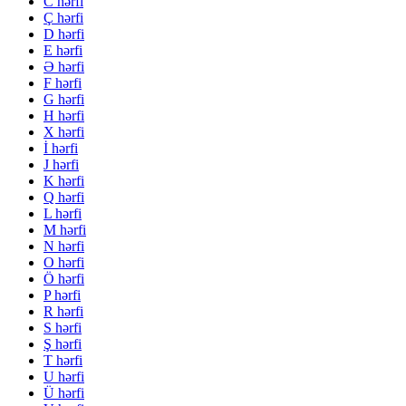
C hərfi
Ç hərfi
D hərfi
E hərfi
Ə hərfi
F hərfi
G hərfi
H hərfi
X hərfi
İ hərfi
J hərfi
K hərfi
Q hərfi
L hərfi
M hərfi
N hərfi
O hərfi
Ö hərfi
P hərfi
R hərfi
S hərfi
Ş hərfi
T hərfi
U hərfi
Ü hərfi