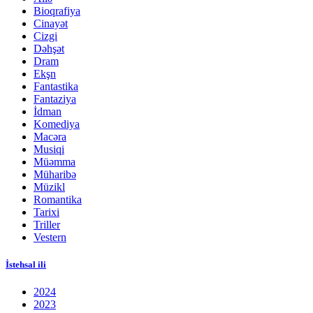
Bioqrafiya
Cinayət
Cizgi
Dəhşət
Dram
Ekşn
Fantastika
Fantaziya
İdman
Komediya
Macəra
Musiqi
Müəmma
Müharibə
Müzikl
Romantika
Tarixi
Triller
Vestern
İstehsal ili
2024
2023