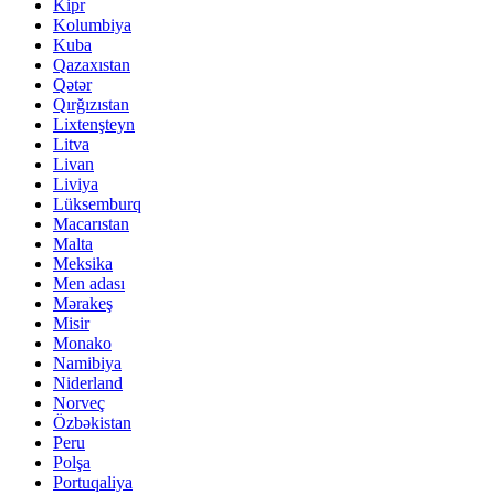
Kipr
Kolumbiya
Kuba
Qazaxıstan
Qətər
Qırğızıstan
Lixtenşteyn
Litva
Livan
Liviya
Lüksemburq
Macarıstan
Malta
Meksika
Men adası
Mərakeş
Misir
Monako
Namibiya
Niderland
Norveç
Özbəkistan
Peru
Polşa
Portuqaliya