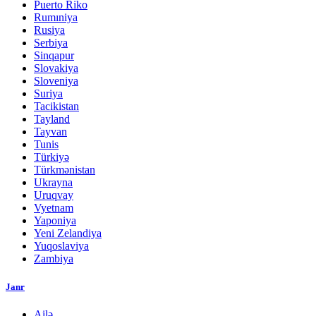
Puerto Riko
Rumıniya
Rusiya
Serbiya
Sinqapur
Slovakiya
Sloveniya
Suriya
Tacikistan
Tayland
Tayvan
Tunis
Türkiyə
Türkmənistan
Ukrayna
Uruqvay
Vyetnam
Yaponiya
Yeni Zelandiya
Yuqoslaviya
Zambiya
Janr
Ailə