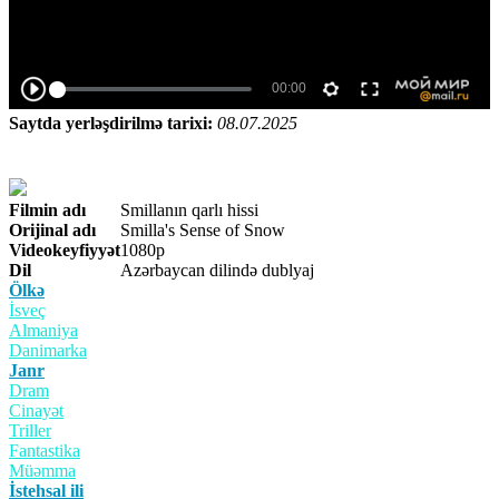
Saytda yerləşdirilmə tarixi:
08.07.2025
Filmin adı
Smillanın qarlı hissi
Orijinal adı
Smilla's Sense of Snow
Videokeyfiyyət
1080p
Dil
Azərbaycan dilində dublyaj
Ölkə
İsveç
Almaniya
Danimarka
Janr
Dram
Cinayət
Triller
Fantastika
Müəmma
İstehsal ili