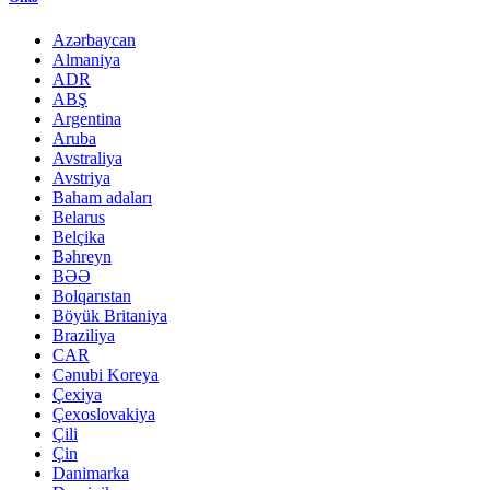
Azərbaycan
Almaniya
ADR
ABŞ
Argentina
Aruba
Avstraliya
Avstriya
Baham adaları
Belarus
Belçika
Bəhreyn
BƏƏ
Bolqarıstan
Böyük Britaniya
Braziliya
CAR
Cənubi Koreya
Çexiya
Çexoslovakiya
Çili
Çin
Danimarka