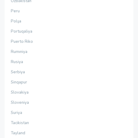
Özbəkistan
Peru
Polşa
Portuqaliya
Puerto Riko
Rumıniya
Rusiya
Serbiya
Sinqapur
Slovakiya
Sloveniya
Suriya
Tacikistan
Tayland