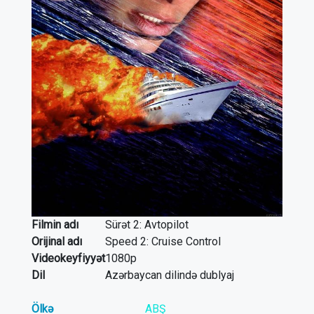
Filmin adı
Sürət 2: Avtopilot
Orijinal adı
Speed 2: Cruise Control
Videokeyfiyyət
1080p
Dil
Azərbaycan dilində dublyaj
Ölkə
ABŞ