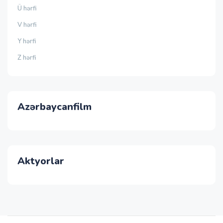
Ü hərfi
V hərfi
Y hərfi
Z hərfi
Azərbaycanfilm
Aktyorlar