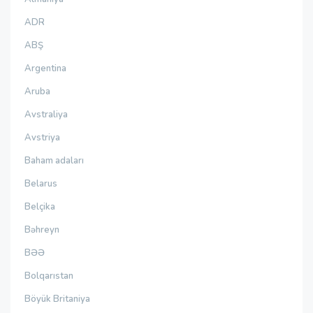
ADR
ABŞ
Argentina
Aruba
Avstraliya
Avstriya
Baham adaları
Belarus
Belçika
Bəhreyn
BƏƏ
Bolqarıstan
Böyük Britaniya