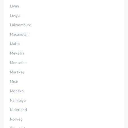
Livan
Liviya
Lüksemburq
Macarıstan
Malta
Meksika
Men adası
Mərakeş
Misir
Monako
Namibiya
Niderland
Norveç