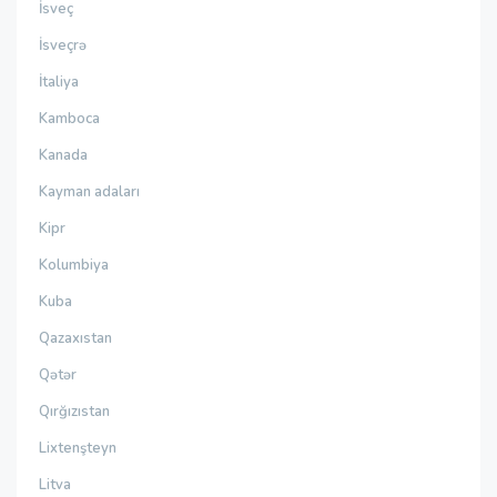
İsveç
İsveçrə
İtaliya
Kamboca
Kanada
Kayman adaları
Kipr
Kolumbiya
Kuba
Qazaxıstan
Qətər
Qırğızıstan
Lixtenşteyn
Litva