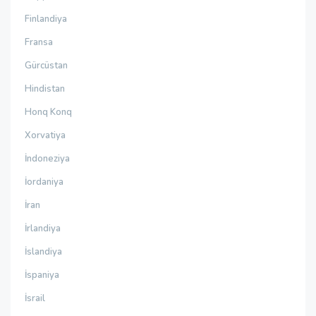
Finlandiya
Fransa
Gürcüstan
Hindistan
Honq Konq
Xorvatiya
İndoneziya
İordaniya
İran
İrlandiya
İslandiya
İspaniya
İsrail