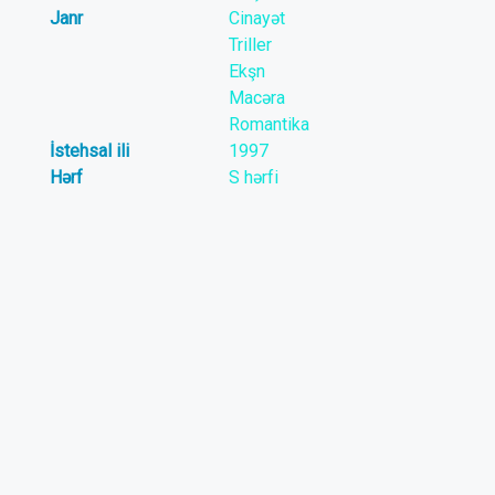
Janr
Cinayət
Triller
Ekşn
Macəra
Romantika
İstehsal ili
1997
Hərf
S hərfi