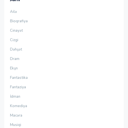
Ailə
Bioqrafiya
Cinayət
Cizgi
Dəhşət
Dram
Ekşn
Fantastika
Fantaziya
İdman
Komediya
Macəra
Musiqi