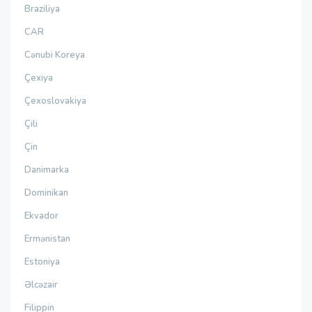
Braziliya
CAR
Cənubi Koreya
Çexiya
Çexoslovakiya
Çili
Çin
Danimarka
Dominikan
Ekvador
Ermənistan
Estoniya
Əlcəzair
Filippin