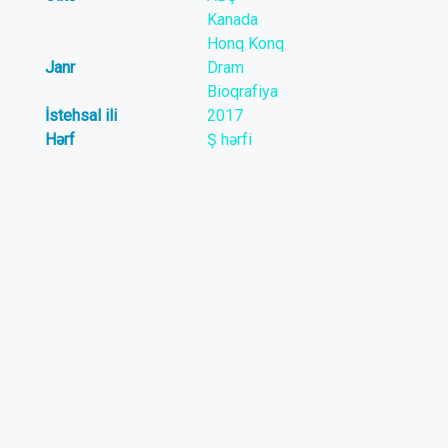
Kanada
Honq Konq
Janr
Dram
Bioqrafiya
İstehsal ili
2017
Hərf
Ş hərfi