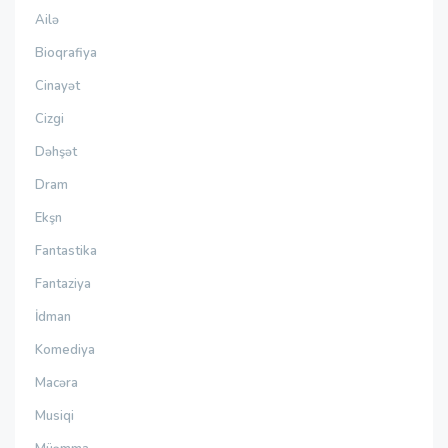
Ailə
Bioqrafiya
Cinayət
Cizgi
Dəhşət
Dram
Ekşn
Fantastika
Fantaziya
İdman
Komediya
Macəra
Musiqi