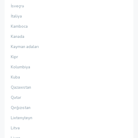
İsveçrə
İtaliya
Kamboca
Kanada
Kayman adaları
Kipr
Kolumbiya
Kuba
Qazaxıstan
Qətər
Qırğızıstan
Lixtenşteyn
Litva