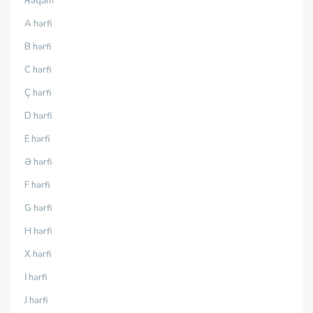
Rəqəm
A hərfi
B hərfi
C hərfi
Ç hərfi
D hərfi
E hərfi
Ə hərfi
F hərfi
G hərfi
H hərfi
X hərfi
İ hərfi
J hərfi