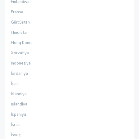
Finlandiya
Fransa
Gürcüstan
Hindistan
Honq Konq
Xorvatiya
İndoneziya
İordaniya
İran
İrlandiya
İslandiya
İspaniya
İsrail
İsveç