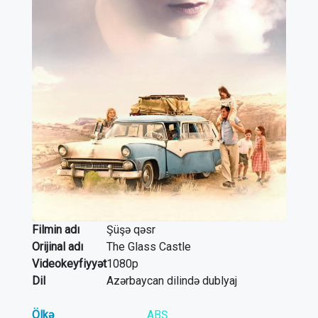
Filmin adı
Şüşə qəsr
Orijinal adı
The Glass Castle
Videokeyfiyyət
1080p
Dil
Azərbaycan dilində dublyaj
Ölkə
ABŞ