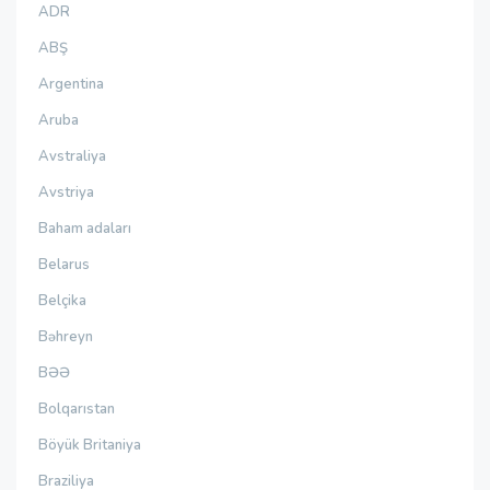
ADR
ABŞ
Argentina
Aruba
Avstraliya
Avstriya
Baham adaları
Belarus
Belçika
Bəhreyn
BƏƏ
Bolqarıstan
Böyük Britaniya
Braziliya