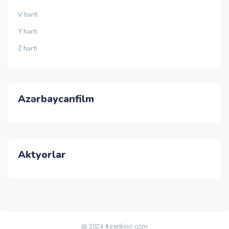
V hərfi
Y hərfi
Z hərfi
Azərbaycanfilm
Aktyorlar
@ 2024 Azerikino.com