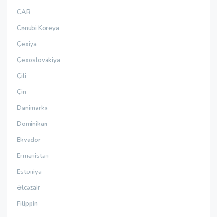
CAR
Cənubi Koreya
Çexiya
Çexoslovakiya
Çili
Çin
Danimarka
Dominikan
Ekvador
Ermənistan
Estoniya
Əlcəzair
Filippin